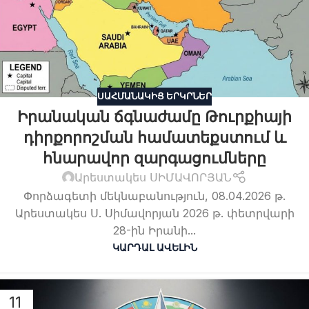
ՍԱՀՄԱՆԱԿԻՑ ԵՐԿՐՆԵՐ
Իրանական ճգնաժամը Թուրքիայի
դիրքորոշման համատեքստում և
հնարավոր զարգացումները
Արեստակես ՍԻՄԱՎՈՐՅԱՆ
Փորձագետի մեկնաբանություն, 08.04.2026 թ.
Արեստակես Ս. Սիմավորյան 2026 թ. փետրվարի
28-ին Իրանի...
ԿԱՐԴԱԼ ԱՎԵԼԻՆ
11