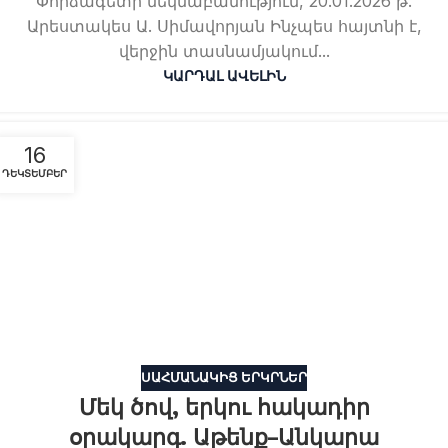
Փորձագետի մեկնաբանություն, 20.01.2026 թ.
Արեստակես Ա. Սիմավորյան Ինչպես հայտնի է,
վերջին տասնամյակում...
ԿԱՐԴԱԼ ԱՎԵԼԻՆ
16
ԴԵԿՏԵՄԲԵՐ
ՍԱՀՄԱՆԱԿԻՑ ԵՐԿՐՆԵՐ
Մեկ ծով, երկու հակադիր
օրակարգ. Աթենք–Անկարա