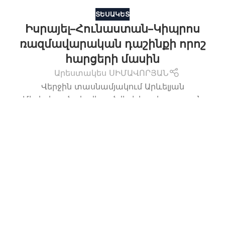
ՏԵՍԱԿԵՏ
Իսրայել–Հունաստան–Կիպրոս
ռազմավարական դաշինքի որոշ
հարցերի մասին
Արեստակես ՍԻՄԱՎՈՐՅԱՆ
Վերջին տասնամյակում Արևելյան
Միջերկրածովը վերածվել է կարևորագույն
աշխարհաքաղաքական թատերաբեմի։
ԿԱՐԴԱԼ ԱՎԵԼԻՆ
15
ՍԵՊՏԵՄԲԵՐ