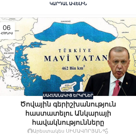
ԿԱՐԴԱԼ ԱՎԵԼԻՆ
06
ՀՈՒՆԻՍ
ՍԱՀՄԱՆԱԿԻՑ ԵՐԿՐՆԵՐ
Ծովային գերիշխանություն
հաստատելու Անկարայի
հավակնությունները
Արեստակես ՍԻՄԱՎՈՐՅԱՆ