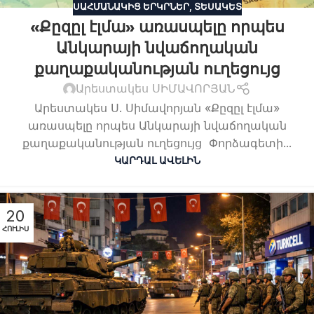
ՍԱՀՄԱՆԱԿԻՑ ԵՐԿՐՆԵՐ
,
ՏԵՍԱԿԵՏ
«Քըզըլ էլմա» առասպելը որպես
Անկարայի նվաճողական
քաղաքականության ուղեցույց
Արեստակես ՍԻՄԱՎՈՐՅԱՆ
Արեստակես Ս. Սիմավորյան «Քըզըլ էլմա»
առասպելը որպես Անկարայի նվաճողական
քաղաքականության ուղեցույց Փորձագետի...
ԿԱՐԴԱԼ ԱՎԵԼԻՆ
20
ՀՈՒԼԻՍ