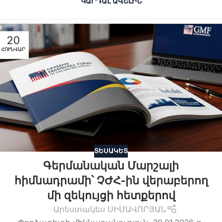
ԿԱՐԴԱԼ ԱՎԵԼԻՆ
20
ՀՈՒՆՎԱՐ
ՏԵՍԱԿԵՏ
Գերմանական Մարշալի
հիմնադրամի՝ ՉԺՀ-ին վերաբերող
մի զեկույցի հետքերով
Արեստակես ՍԻՄԱՎՈՐՅԱՆ