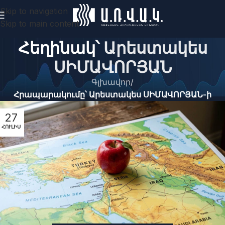
Skip to navigation
Skip to main content
Հեղինակ՝
Արեստակես
ՍԻՄԱՎՈՐՅԱՆ
Գլխավոր
/
Հրապարակումը՝ Արեստակես ՍԻՄԱՎՈՐՅԱՆ-ի
27
ՀՈՒԼԻՍ