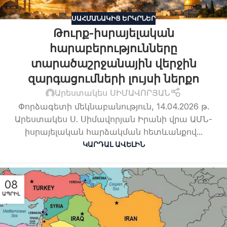
ՍԱՀՄԱՆԱԿԻՑ ԵՐԿՐՆԵՐ
Թուրք-իսրայելական
հարաբերությունները
տարածաշրջանային վերջին
զարգացումների լույսի ներքո
Արեստակես ՍԻՄԱՎՈՐՅԱՆ
Փորձագետի մեկնաբանություն, 14.04.2026 թ.
Արեստակես Ս. Սիմավորյան Իրանի վրա ԱՄՆ-
իսրայելական հարձակման հետևանքով...
ԿԱՐԴԱԼ ԱՎԵԼԻՆ
08
ԱՊՐԻԼ