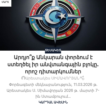
ՄԱՐՏ
ՏԵՍԱԿԵՏ
Արդյո՞ք Անկարան փորձում է
ստեղծել իր անվտանգային բլոկը.
որոշ դիտարկումներ
Արեստակես ՍԻՄԱՎՈՐՅԱՆ
Փորձագետի մեկնաբանություն, 11.03.2026 թ.
Արեստակես Ս. Սիմավորյան 2026 թ․ մարտի 7-
ին Ստամբուլում...
ԿԱՐԴԱԼ ԱՎԵԼԻՆ