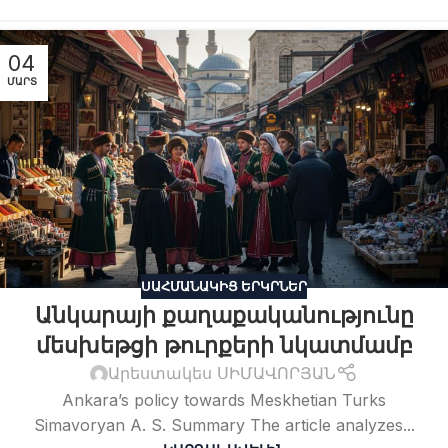
04
ՄԱՐՏ
ՍԱՀՄԱՆԱԿԻՑ ԵՐԿՐՆԵՐ
Անկարայի քաղաքականությունը
մեսխեթցի թուրքերի նկատմամբ
Արեստակես ՍԻՄԱՎՈՐՅԱՆ
Ankara’s policy towards Meskhetian Turks
Simavoryan A. S. Summary The article analyzes...