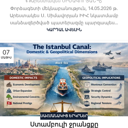
Արեստակես ՍԻՄԱՎՈՐՅԱՆ
Փորձագետի մեկնաբանություն, 14.05.2026 թ.
Արեստակես Ս․ Սիմավորյան ԻԻՀ նկատմամբ
սանձազերծված պատերազմը պարզապես...
ԿԱՐԴԱԼ ԱՎԵԼԻՆ
07
ՄԱՅԻՍ
ՍԱՀՄԱՆԱԿԻՑ ԵՐԿՐՆԵՐ
Ստամբուլի ջրանցքը