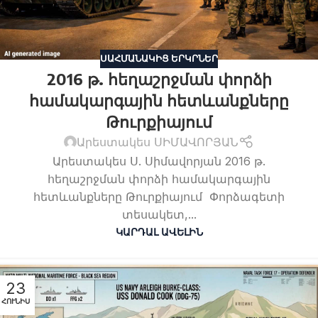
ՍԱՀՄԱՆԱԿԻՑ ԵՐԿՐՆԵՐ
2016 թ. հեղաշրջման փորձի
համակարգային հետևանքները
Թուրքիայում
Արեստակես ՍԻՄԱՎՈՐՅԱՆ
Արեստակես Ս. Սիմավորյան 2016 թ.
հեղաշրջման փորձի համակարգային
հետևանքները Թուրքիայում Փորձագետի
տեսակետ,...
ԿԱՐԴԱԼ ԱՎԵԼԻՆ
23
ՀՈՒՆԻՍ