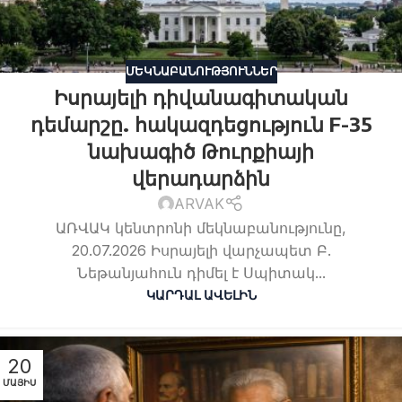
ՄԵԿՆԱԲԱՆՈՒԹՅՈՒՆՆԵՐ
Իսրայելի դիվանագիտական
դեմարշը. հակազդեցություն F-35
նախագիծ Թուրքիայի
վերադարձին
ARVAK
ԱՌՎԱԿ կենտրոնի մեկնաբանությունը,
20.07.2026 Իսրայելի վարչապետ Բ.
Նեթանյահուն դիմել է Սպիտակ...
ԿԱՐԴԱԼ ԱՎԵԼԻՆ
20
ՄԱՅԻՍ