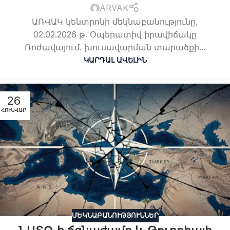
ARVAK
ԱՌՎԱԿ կենտրոնի մեկնաբանությունը,
02.02.2026 թ. Օպերատիվ իրավիճակը
Ռոժավայում. խուսավարման տարածքի...
ԿԱՐԴԱԼ ԱՎԵԼԻՆ
26
ՀՈՒՆՎԱՐ
ՄԵԿՆԱԲԱՆՈՒԹՅՈՒՆՆԵՐ
ՆԱՏՕ-ի ճգնաժամը և Թուրքիայի