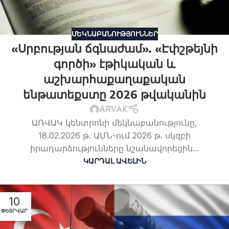
ՄԵԿՆԱԲԱՆՈՒԹՅՈՒՆՆԵՐ
«Սրբության ճգնաժամ». «Էփշթեյնի
գործի» էթիկական և
աշխարհաքաղաքական
ենթատեքստը 2026 թվականին
ARVAK
ԱՌՎԱԿ կենտրոնի մեկնաբանությունը,
18.02.2026 թ. ԱՄՆ-ում 2026 թ. սկզբի
իրադարձությունները նշանավորեցին...
ԿԱՐԴԱԼ ԱՎԵԼԻՆ
10
ՓԵՏՐՎԱՐ