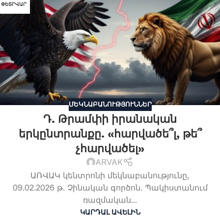
ՓԵՏՐՎԱՐ
ՄԵԿՆԱԲԱՆՈՒԹՅՈՒՆՆԵՐ
Դ. Թրամփի իրանական
երկընտրանքը. «հարվածե՞լ, թե՞
չհարվածել»
ARVAK
ԱՌՎԱԿ կենտրոնի մեկնաբանությունը,
09.02.2026 թ. Չինական գործոն. Պակիստանում
ռազմական...
ԿԱՐԴԱԼ ԱՎԵԼԻՆ