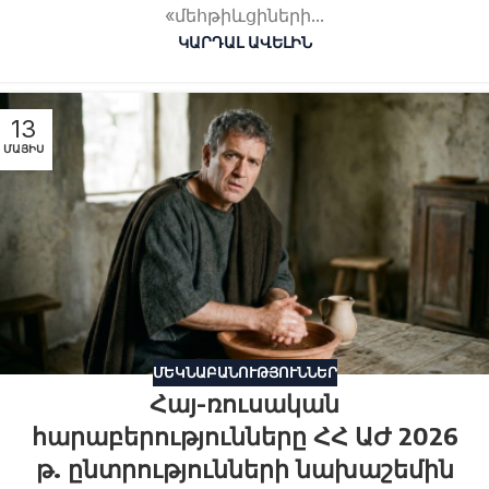
«մեհթիևցիների...
ԿԱՐԴԱԼ ԱՎԵԼԻՆ
13
ՄԱՅԻՍ
ՄԵԿՆԱԲԱՆՈՒԹՅՈՒՆՆԵՐ
Հայ-ռուսական
հարաբերությունները ՀՀ ԱԺ 2026
թ. ընտրությունների նախաշեմին