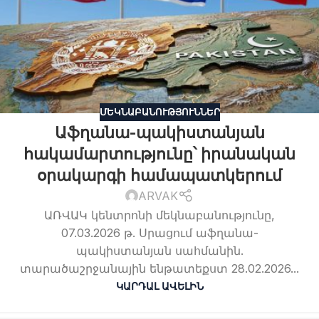
ՄԵԿՆԱԲԱՆՈՒԹՅՈՒՆՆԵՐ
Աֆղանա-պակիստանյան
հակամարտությունը՝ իրանական
օրակարգի համապատկերում
ARVAK
ԱՌՎԱԿ կենտրոնի մեկնաբանությունը,
07.03.2026 թ. Սրացում աֆղանա-
պակիստանյան սահմանին.
տարածաշրջանային ենթատեքստ 28.02.2026...
ԿԱՐԴԱԼ ԱՎԵԼԻՆ