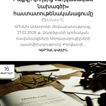
նախագծի»
հաստատութենականացումը
ARVAK
ԱՌՎԱԿ կենտրոնի մեկնաբանությունը,
21.02.2026 թ. Ադրբեջանի կրոնական
դավանանքների ներկայացուցիչների
պատվիրակությունը «Կովկասի...
ԿԱՐԴԱԼ ԱՎԵԼԻՆ
16
ՓԵՏՐՎԱՐ