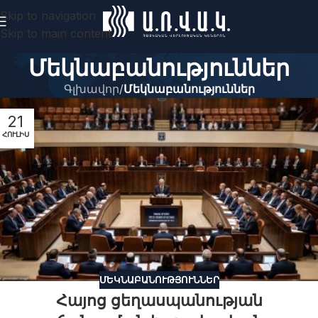
Skip to navigation
Skip to main content
Մեկնաբանություններ
Գլխավոր
/
Մեկնաբանություններ
21
ՀՈՒԼԻՍ
ՄԵԿՆԱԲԱՆՈՒԹՅՈՒՆՆԵՐ
Հայոց ցեղասպանության