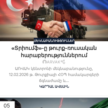
ՄԵԿՆԱԲԱՆՈՒԹՅՈՒՆՆԵՐ
«Տրիումֆ»-ը թուրք-ռուսական
հարաբերություններում
ARVAK
ԱՌՎԱԿ կենտրոնի մեկնաբանությունը,
12.02.2026 թ. Թուրքիայի ՀՕՊ համակարգերի
ճգնաժամը և...
ԿԱՐԴԱԼ ԱՎԵԼԻՆ
05