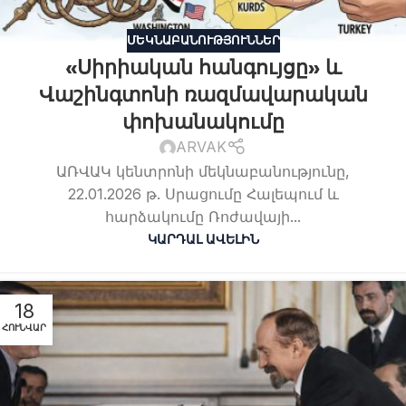
ՄԵԿՆԱԲԱՆՈՒԹՅՈՒՆՆԵՐ
«Սիրիական հանգույցը» և
Վաշինգտոնի ռազմավարական
փոխանակումը
ARVAK
ԱՌՎԱԿ կենտրոնի մեկնաբանությունը,
22.01.2026 թ. Սրացումը Հալեպում և
հարձակումը Ռոժավայի...
ԿԱՐԴԱԼ ԱՎԵԼԻՆ
18
ՀՈՒՆՎԱՐ