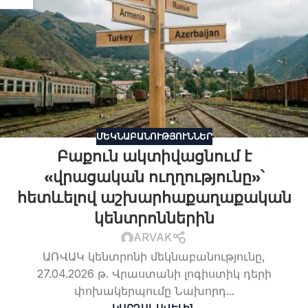
ՄԵԿՆԱԲԱՆՈՒԹՅՈՒՆՆԵՐ
Բաքուն ակտիվացնում է
«վրացական ուղղությունը»՝
հետևելով աշխարհաքաղաքական
կենտրոններին
ARVAK
ԱՌՎԱԿ կենտրոնի մեկնաբանությունը,
27.04.2026 թ. Վրաստանի լոգիստիկ դերի
փոխակերպումը Նախորդ...
ԿԱՐԴԱԼ ԱՎԵԼԻՆ