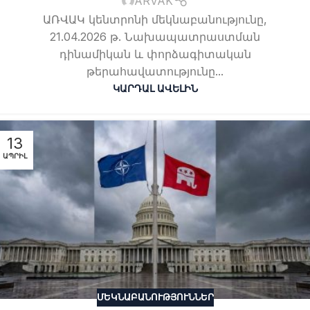
ARVAK
ԱՌՎԱԿ կենտրոնի մեկնաբանությունը,
21.04.2026 թ. Նախապատրաստման
դինամիկան և փորձագիտական
թերահավատությունը...
ԿԱՐԴԱԼ ԱՎԵԼԻՆ
13
ԱՊՐԻԼ
ՄԵԿՆԱԲԱՆՈՒԹՅՈՒՆՆԵՐ