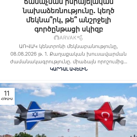
ճանաչման իսրայելական
նախաձեռնությունը. կեղծ
մեկնա՞րկ, թե՞ անշրջելի
գործընթացի սկիզբ
ARVAK
ԱՌՎԱԿ կենտրոնի մեկնաբանությունը,
08.08.2026 թ. 1. Քաղաքական խուսավարման
ժամանակագրությունը. միաձայն որոշումից...
ԿԱՐԴԱԼ ԱՎԵԼԻՆ
11
ՀՈՒԼԻՍ