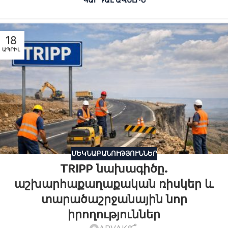
18
ԱՊՐԻԼ
ՄԵԿՆԱԲԱՆՈՒԹՅՈՒՆՆԵՐ
TRIPP նախագիծը.
աշխարհաքաղաքական ռիսկեր և
տարածաշրջանային նոր
իրողություններ