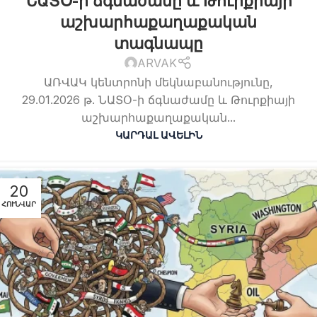
աշխարհաքաղաքական
տագնապը
ARVAK
ԱՌՎԱԿ կենտրոնի մեկնաբանությունը,
29.01.2026 թ. ՆԱՏՕ-ի ճգնաժամը և Թուրքիայի
աշխարհաքաղաքական...
ԿԱՐԴԱԼ ԱՎԵԼԻՆ
20
ՀՈՒՆՎԱՐ