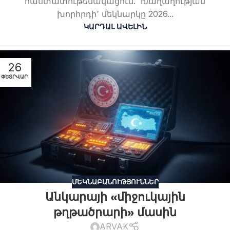
հաստատութենակացում. ՙԽաղաղության
խորհրդի՚ մեկնարկը 2026...
ԿԱՐԴԱԼ ԱՎԵԼԻՆ
26
ՓԵՏՐՎԱՐ
ՄԵԿՆԱԲԱՆՈՒԹՅՈՒՆՆԵՐ
Անկարայի «միջուկային
թղթածրարի» մասին
ARVAK