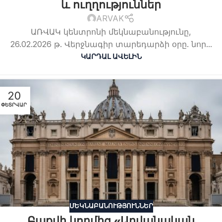
և ուղղություններ
ARVAK
ԱՌՎԱԿ կենտրոնի մեկնաբանությունը,
26.02.2026 թ. Վերջնագիր տարեդարձի օրը. նոր...
ԿԱՐԴԱԼ ԱՎԵԼԻՆ
20
ՓԵՏՐՎԱՐ
ՄԵԿՆԱԲԱՆՈՒԹՅՈՒՆՆԵՐ
Բաքվի կողմից «Աղվանական