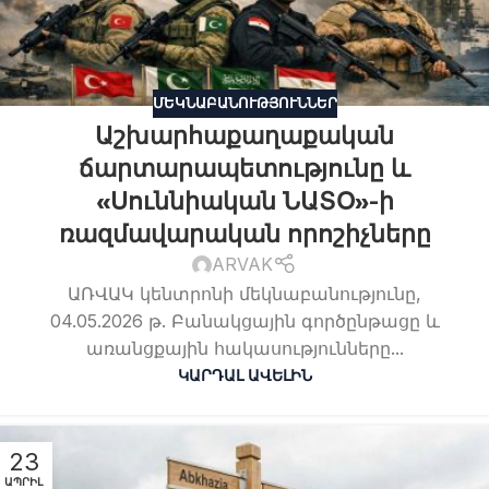
ՄԵԿՆԱԲԱՆՈՒԹՅՈՒՆՆԵՐ
Աշխարհաքաղաքական
ճարտարապետությունը և
«Սուննիական ՆԱՏՕ»-ի
ռազմավարական որոշիչները
ARVAK
ԱՌՎԱԿ կենտրոնի մեկնաբանությունը,
04.05.2026 թ. Բանակցային գործընթացը և
առանցքային հակասությունները...
ԿԱՐԴԱԼ ԱՎԵԼԻՆ
23
ԱՊՐԻԼ