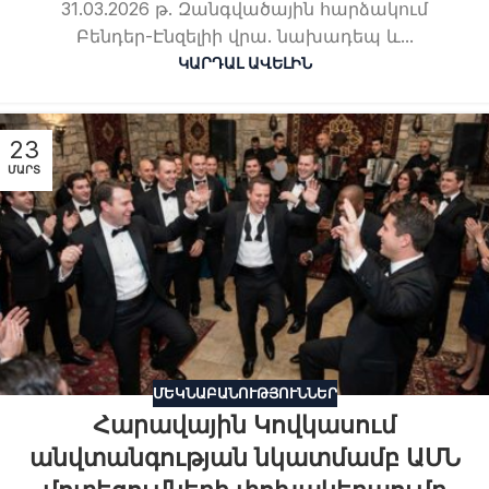
31.03.2026 թ. Զանգվածային հարձակում
Բենդեր-Էնզելիի վրա. նախադեպ և...
ԿԱՐԴԱԼ ԱՎԵԼԻՆ
23
ՄԱՐՏ
ՄԵԿՆԱԲԱՆՈՒԹՅՈՒՆՆԵՐ
Հարավային Կովկասում
անվտանգության նկատմամբ ԱՄՆ