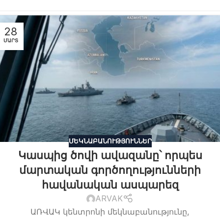
28
ՄԱՐՏ
ՄԵԿՆԱԲԱՆՈՒԹՅՈՒՆՆԵՐ
Կասպից ծովի ավազանը՝ որպես
մարտական գործողությունների
հավանական ասպարեզ
ARVAK
ԱՌՎԱԿ կենտրոնի մեկնաբանությունը,