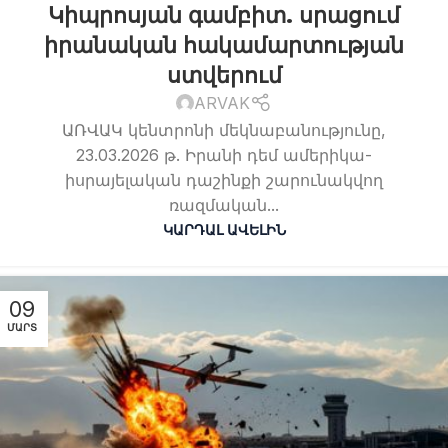
Կիպրոսյան գամբիտ. սրացում
իրանական հակամարտության
ստվերում
ARVAK
ԱՌՎԱԿ կենտրոնի մեկնաբանությունը,
23.03.2026 թ. Իրանի դեմ ամերիկա-
իսրայելական դաշինքի շարունակվող
ռազմական...
ԿԱՐԴԱԼ ԱՎԵԼԻՆ
09
ՄԱՐՏ