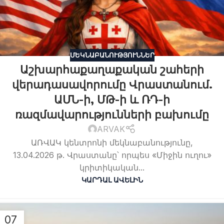
ՄԵԿՆԱԲԱՆՈՒԹՅՈՒՆՆԵՐ
Աշխարհաքաղաքական շահերի
վերադասավորումը Վրաստանում.
ԱՄՆ-ի, ՄԹ-ի և ՌԴ-ի
ռազմավարությունների բախումը
ARVAK
ԱՌՎԱԿ կենտրոնի մեկնաբանությունը,
13.04.2026 թ. Վրաստանը՝ որպես «Միջին ուղու»
կրիտիկական...
ԿԱՐԴԱԼ ԱՎԵԼԻՆ
07