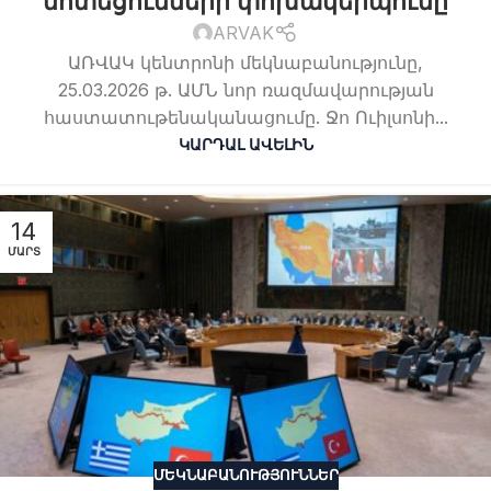
մոտեցումների փոխակերպումը
ARVAK
ԱՌՎԱԿ կենտրոնի մեկնաբանությունը,
25.03.2026 թ. ԱՄՆ նոր ռազմավարության
հաստատութենականացումը. Ջո Ուիլսոնի...
ԿԱՐԴԱԼ ԱՎԵԼԻՆ
14
ՄԱՐՏ
ՄԵԿՆԱԲԱՆՈՒԹՅՈՒՆՆԵՐ