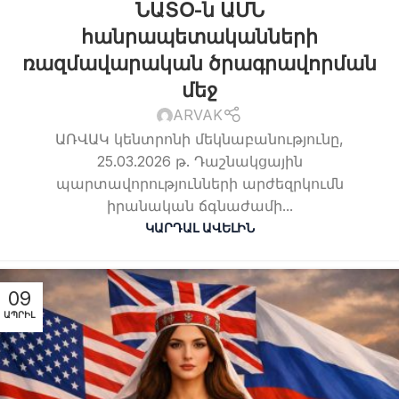
ՆԱՏՕ-ն ԱՄՆ
հանրապետականների
ռազմավարական ծրագրավորման
մեջ
ARVAK
ԱՌՎԱԿ կենտրոնի մեկնաբանությունը,
25.03.2026 թ. Դաշնակցային
պարտավորությունների արժեզրկումն
իրանական ճգնաժամի...
ԿԱՐԴԱԼ ԱՎԵԼԻՆ
09
ԱՊՐԻԼ