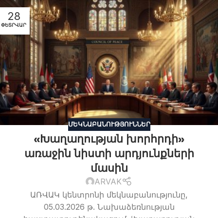
28
ՓԵՏՐՎԱՐ
ՄԵԿՆԱԲԱՆՈՒԹՅՈՒՆՆԵՐ
«Խաղաղության խորհրդի»
առաջին նիստի արդյունքների
մասին
ARVAK
ԱՌՎԱԿ կենտրոնի մեկնաբանությունը,
05.03.2026 թ. Նախաձեռնության