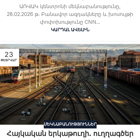
ԱՌՎԱԿ կենտրոնի մեկնաբանությունը,
28.02.2026 թ. Բանավոր ազդակները և խոսույթի
փոփոխությունը CNN...
ԿԱՐԴԱԼ ԱՎԵԼԻՆ
23
ՓԵՏՐՎԱՐ
ՄԵԿՆԱԲԱՆՈՒԹՅՈՒՆՆԵՐ
Հայկական երկաթուղի. ուղղագծեր