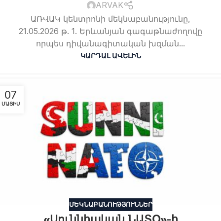
ARVAK
ԱՌՎԱԿ կենտրոնի մեկնաբանությունը,
21.05.2026 թ. 1. Երևանյան գագաթնաժողովը
որպես դիվանագիտական խզման...
ԿԱՐԴԱԼ ԱՎԵԼԻՆ
07
ՄԱՅԻՍ
ՄԵԿՆԱԲԱՆՈՒԹՅՈՒՆՆԵՐ
«Սուննիական ՆԱՏՕ»-ի