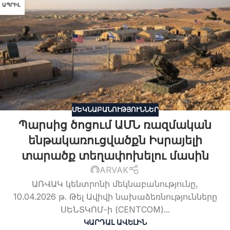
ԱՊՐԻԼ
ՄԵԿՆԱԲԱՆՈՒԹՅՈՒՆՆԵՐ
Պարսից ծոցում ԱՄՆ ռազմական
ենթակառուցվածքն Իսրայելի
տարածք տեղափոխելու մասին
ARVAK
ԱՌՎԱԿ կենտրոնի մեկնաբանությունը,
10.04.2026 թ. Թել Ավիվի նախաձեռնությունները
ՍԵՆՏԿՈՄ-ի (CENTCOM)...
ԿԱՐԴԱԼ ԱՎԵԼԻՆ