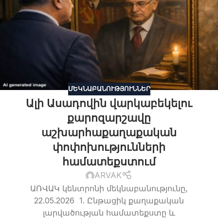
ՄԵԿՆԱԲԱՆՈՒԹՅՈՒՆՆԵՐ
Ալի Ասադովին վարկաբեկելու
քարոզարշավը
աշխարհաքաղաքական
փոփոխությունների
համատեքստում
ARVAK
ԱՌՎԱԿ կենտրոնի մեկնաբանությունը,
22.05.2026 1. Ընթացիկ քաղաքական
լարվածության համատեքստը և