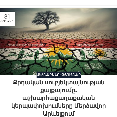
31
ՀՈՒՆՎԱՐ
ՄԵԿՆԱԲԱՆՈՒԹՅՈՒՆՆԵՐ
Քրդական սուբյեկտայնության
քայքայումը.
աշխարհաքաղաքական
կերպափոխումները Մերձավոր
Արևելքում