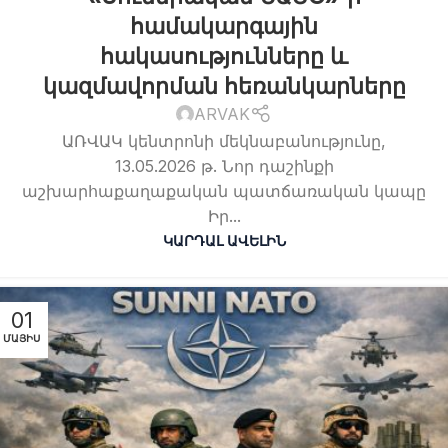
համակարգային
հակասությունները և
կազմավորման հեռանկարները
ARVAK
ԱՌՎԱԿ կենտրոնի մեկնաբանությունը,
13.05.2026 թ. Նոր դաշինքի
աշխարհաքաղաքական պատճառական կապը
Իր...
ԿԱՐԴԱԼ ԱՎԵԼԻՆ
01
ՄԱՅԻՍ