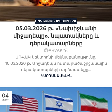
ՄԵԿՆԱԲԱՆՈՒԹՅՈՒՆՆԵՐ
05.03.2026 թ. «Նախիջևանի
միջադեպը». նպատակները և
դերակատարները
ARVAK
ԱՌՎԱԿ կենտրոնի մեկնաբանությունը,
10.03.2026 թ. Միջադեպն ու տարածաշրջանային
դերակատարների արձագանքը...
ԿԱՐԴԱԼ ԱՎԵԼԻՆ
04
ՄԱՐՏ