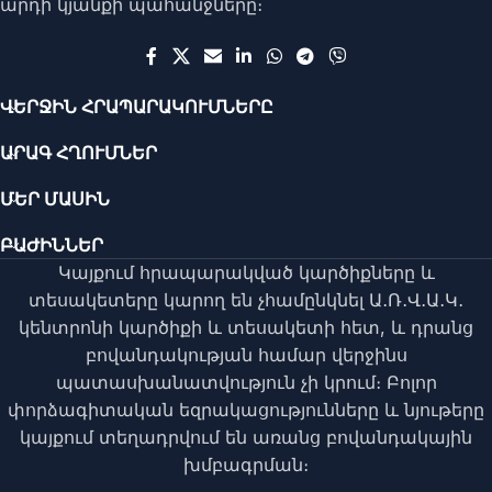
արդի կյանքի պահանջները։
ՎԵՐՋԻՆ ՀՐԱՊԱՐԱԿՈՒՄՆԵՐԸ
ԱՐԱԳ ՀՂՈՒՄՆԵՐ
ՄԵՐ ՄԱՍԻՆ
ԲԱԺԻՆՆԵՐ
Կայքում հրապարակված կարծիքները և
տեսակետերը կարող են չհամընկնել Ա․Ռ․Վ․Ա․Կ․
կենտրոնի կարծիքի և տեսակետի հետ, և դրանց
բովանդակության համար վերջինս
պատասխանատվություն չի կրում։ Բոլոր
փորձագիտական եզրակացությունները և նյութերը
կայքում տեղադրվում են առանց բովանդակային
խմբագրման։