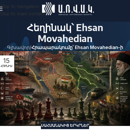
Skip to navigation
Skip to main content
Հեղինակ՝
Ehsan
Movahedian
Գլխավոր
/
Հրապարակումը՝ Ehsan Movahedian-ի
15
ՀՈՒՆԻՍ
ՍԱՀՄԱՆԱԿԻՑ ԵՐԿՐՆԵՐ