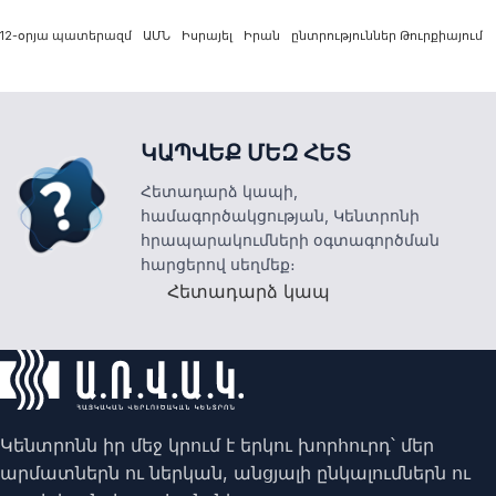
12-օրյա պատերազմ
ԱՄՆ
Իսրայել
Իրան
ընտրություններ Թուրքիայում
ԿԱՊՎԵՔ ՄԵԶ ՀԵՏ
Հետադարձ կապի,
համագործակցության, Կենտրոնի
հրապարակումների օգտագործման
հարցերով սեղմեք։
Հետադարձ կապ
Կենտրոնն իր մեջ կրում է երկու խորհուրդ՝ մեր
արմատներն ու ներկան, անցյալի ընկալումներն ու