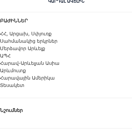
ԿԱՐԴԱԼ ԱՎԵԼԻՆ
ԲԱԺԻՆՆԵՐ
ՀՀ, Արցախ, Սփյուռք
Սահմանակից երկրներ
Մերձավոր Արևելք
ԱՊՀ
Հարավ-Արևելյան Ասիա
Արևմուտք
Հարավային Ամերիկա
Տեսակետ
Նշումներ