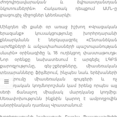
ժողովրդավարական և եվրաատլանտյան
նկրտումներին»
։ Հակառակ դեպքում ԱՄՆ-ը
լրացուցիչ միջոցներ կձեռնարկի։
Մինչդեռ մի քանի օր առաջ իշխող «Վրացական
երազանք» կուսակցությունը խորհրդարանի
քննարկմանն է ներկայացրել
«Ընտանեկան
արժեքների և անչափահասների պաշտպանության
մասին»
օրինագիծը և 18 ուղեկցող փաստաթուղթ
Նոր օրենքը նախատեսում է արգելել ԼԳԲՏ
քարոզչությունը, գեյ-շքերթները, միասեռական
տեսարանները ֆիլմերում, ինչպես նաև երեխաների
որդեգրումը միասեռական զույգերի և ոչ
ավանդական կողմնորոշման կամ իրենց որպես այլ
սեռի ճանաչող միայնակ մարդկանց կողմից։
Սեռափոխությունն ինքնին կարող է ամբողջովին
անօրինական դառնալ Վրաստանում:
Խորհրդարանի նախագահ Շալվա Պապուաշվիլիի