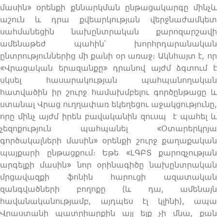
մասին» օրենքի քննարկման ընթացակարգը մինչև
աշուն և դրա քվեարկության վերջնաժամկետ
սահմանեցին նախընտրական քարոզարշավի
ամենաթեժ պահին՝ խորհրդարանական
ընտրություններից մի քանի օր առաջ։ Ակնհայտ է, որ
«Վրացական երազանքը» դրանով այժմ ձգտում է
սկսել հասարակության պահպանողական
հատվածին իր շուրջ համախմբելու գործընթացը և
ստանալ Վրաց ուղղափառ եկեղեցու աջակցությունը,
որը մինչ այժմ իրեն բավականին զուսպ է պահել և
չեզոքություն պահպանել «Օտարերկրյա
գործակալների մասին» օրենքի շուրջ քաղաքական
պայքարի ընթացքում։ Եթե «ԼԳԲՏ քարոզչության
արգելքի մասին» նոր օրինագիծը նախընտրական
մրցավազքի ֆոնին հարուցի ազատական
զանգվածների բողոքը (և դա, ամենայն
հավանականությամբ, այդպես էլ կլինի), ապա
Վրաստանի պատրիարքին այլ ելք չի մնա, քան