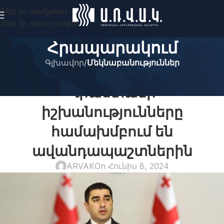
Skip to navigation
Skip to main content
Հրապարակում
Գլխավոր
/
Մեկնաբանություններ
ՄԵԿՆԱԲԱՆՈՒԹՅՈՒՆՆԵՐ
Վրաստանի
իշխանությունները
համախմբում են
ավանդապաշտներին
ARVAK
On Հունիս 8, 2024