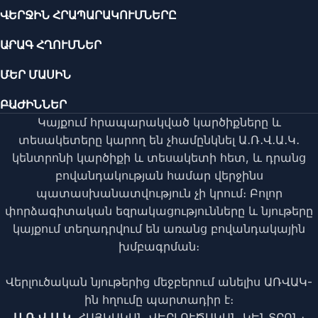
ՎԵՐՋԻՆ ՀՐԱՊԱՐԱԿՈՒՄՆԵՐԸ
ԱՐԱԳ ՀՂՈՒՄՆԵՐ
ՄԵՐ ՄԱՍԻՆ
ԲԱԺԻՆՆԵՐ
Կայքում հրապարակված կարծիքները և
տեսակետերը կարող են չհամընկնել Ա․Ռ․Վ․Ա․Կ․
կենտրոնի կարծիքի և տեսակետի հետ, և դրանց
բովանդակության համար վերջինս
պատասխանատվություն չի կրում։ Բոլոր
փորձագիտական եզրակացությունները և նյութերը
կայքում տեղադրվում են առանց բովանդակային
խմբագրման։
Վերլուծական նյութերից մեջբերում անելիս ԱՌՎԱԿ-
ին հղումը պարտադիր է։
Ա․Ռ․Վ․Ա․Կ․
ՀԱՅԿԱԿԱՆ ՎԵՐԼՈՒԾԱԿԱՆ ԿԵՆՏՐՈՆ։