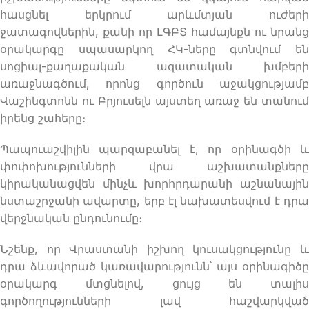
հասցնել երկրում արևմտյան ուժերի
ջատագովներին, քանի որ ԼԳԲՏ համայնքն ու նրանց
օրակարգը սպասարկող ՀԿ-ները գտնվում են
սոցիալ-քաղաքական ազատական խմբերի
առաջնագծում, որոնց գործուն աջակցությամբ
Վաշինգտոնն ու Բրյուսելն այստեղ առաջ են տանում
իրենց շահերը։
Պապուաշվիլին պարզաբանել է, որ օրինագծի և
փոփոխությունների վրա աշխատանքները
կիրականացվեն մինչև խորհրդարանի աշնանային
նստաշրջանի ավարտը, երբ էլ նախատեսվում է դրա
վերջնական ընդունումը։
Նշենք, որ Վրաստանի իշխող կուսակցությունը և
դրա ձևավորած կառավարությունն՝ այս օրինագիծը
օրակարգ մտցնելով, ցույց են տալիս
գործողությունների լավ հաշվարկված