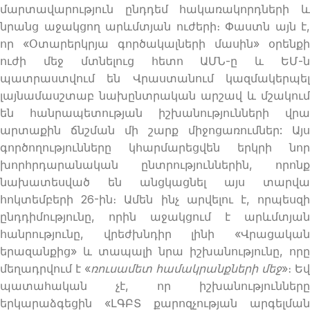
մարտավարություն ընդդեմ հակառակորդների և
նրանց աջակցող արևմտյան ուժերի։ Փաստն այն է,
որ «Օտարերկրյա գործակալների մասին» օրենքի
ուժի մեջ մտնելուց հետո ԱՄՆ-ը և ԵՄ-ն
պատրաստվում են Վրաստանում կազմակերպել
լայնամասշտաբ նախընտրական արշավ և մշակում
են հանրապետության իշխանությունների վրա
արտաքին ճնշման մի շարք միջոցառումներ: Այս
գործողությունները կհարմարեցվեն երկրի նոր
խորհրդարանական ընտրություններին, որոնք
նախատեսված են անցկացնել այս տարվա
հոկտեմբերի 26-ին։ Ամեն ինչ արվելու է, որպեսզի
ընդդիմությունը, որին աջակցում է արևմտյան
հանրությունը, վրեժխնդիր լինի «Վրացական
երազանքից» և տապալի նրա իշխանությունը, որը
մեղադրվում է «
ռուսամետ համակրանքների մեջ
»։ Եվ
պատահական չէ, որ իշխանությունները
երկարաձգեցին «ԼԳԲՏ քարոզչության արգելման