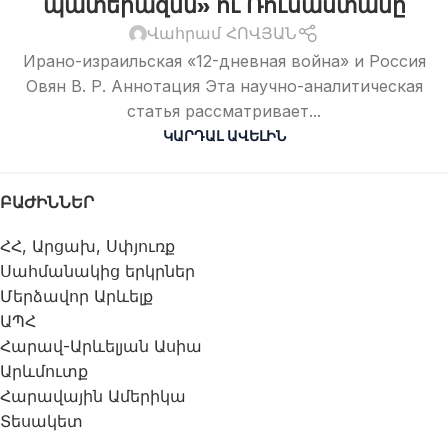
պատերազմն» ու Ռուսաստանը
Վահրամ ՀՈՎՅԱՆ
Ирано-израильская «12-дневная война» и Россия
Овян В. Р. Аннотация Эта научно-аналитическая
статья рассматривает...
ԿԱՐԴԱԼ ԱՎԵԼԻՆ
ԲԱԺԻՆՆԵՐ
ՀՀ, Արցախ, Սփյուռք
Սահմանակից երկրներ
Մերձավոր Արևելք
ԱՊՀ
Հարավ-Արևելյան Ասիա
Արևմուտք
Հարավային Ամերիկա
Տեսակետ