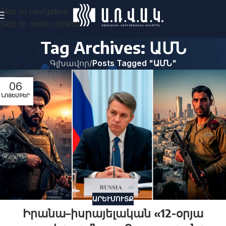
Skip to navigation
Skip to main content
Tag Archives: ԱՄՆ
Գլխավոր
/
Posts Tagged "ԱՄՆ"
06
ՆՈՅԵՄԲԵՐ
ԱՐԵՒՄՈՒՏՔ
Իրանա–իսրայելական «12-օրյա