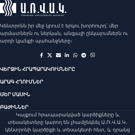
Կենտրոնն իր մեջ կրում է երկու խորհուրդ՝ մեր
արմատներն ու ներկան, անցյալի ընկալումներն ու
արդի կյանքի պահանջները։
ՎԵՐՋԻՆ ՀՐԱՊԱՐԱԿՈՒՄՆԵՐԸ
ԱՐԱԳ ՀՂՈՒՄՆԵՐ
ՄԵՐ ՄԱՍԻՆ
ԲԱԺԻՆՆԵՐ
Կայքում հրապարակված կարծիքները և
տեսակետերը կարող են չհամընկնել Ա․Ռ․Վ․Ա․Կ․
կենտրոնի կարծիքի և տեսակետի հետ, և դրանց