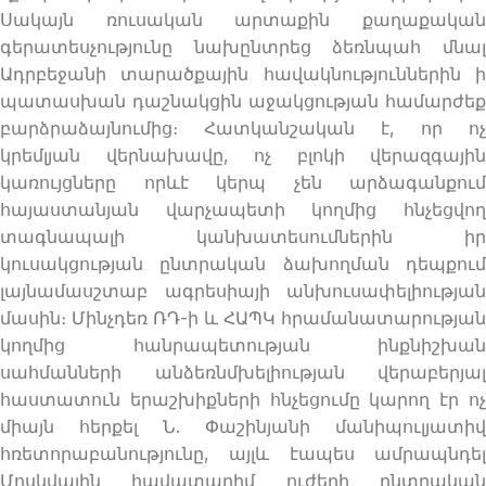
Սակայն ռուսական արտաքին քաղաքական
գերատեսչությունը նախընտրեց ձեռնպահ մնալ
Ադրբեջանի տարածքային հավակնություններին ի
պատասխան դաշնակցին աջակցության համարժեք
բարձրաձայնումից։ Հատկանշական է, որ ոչ
կրեմլյան վերնախավը, ոչ բլոկի վերազգային
կառույցները որևէ կերպ չեն արձագանքում
հայաստանյան վարչապետի կողմից հնչեցվող
տագնապալի կանխատեսումներին իր
կուսակցության ընտրական ձախողման դեպքում
լայնամասշտաբ ագրեսիայի անխուսափելիության
մասին։ Մինչդեռ ՌԴ-ի և ՀԱՊԿ հրամանատարության
կողմից հանրապետության ինքնիշխան
սահմանների անձեռնմխելիության վերաբերյալ
հաստատուն երաշխիքների հնչեցումը կարող էր ոչ
միայն հերքել Ն. Փաշինյանի մանիպուլյատիվ
հռետորաբանությունը, այլև էապես ամրապնդել
Մոսկվային հավատարիմ ուժերի ընտրական