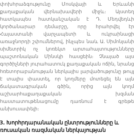
փոխհրաձգությունը Մոսկվայի և Երևանի
քաղաքական վերնախավերի միջև։ Այստեղ
հատկապես հատկանշական է Դ. Մեդվեդևի
կործանարար դեմարշը, որը հրահրվել էր
Հայաստանի վարչապետի և ուկրաինացի
առաջնորդի շփումներով, ինչպես նաև Ա. Սիմոնյանի
սիմետրիկ ոչ կոռեկտ արտահայտությունները
պաշտոնական Մինսկի հասցեին։ Չնայած այս
գործիչների յուրահատուկ քաղաքական ոճին, նրանց
հռետորաբանության ներկայիս լարվածությունը թույլ
է տալիս փաստել, որ կողմերը մոտեցել են այն
ճակատագրական գծին, որից այն կողմ
աշխարհաքաղաքական խզման
հաստատութենացումը դառնում է գրեթե
անխուսափելի։
3. Խորհրդարանական ընտրությունները և
ռուսական ռազմական ներկայության