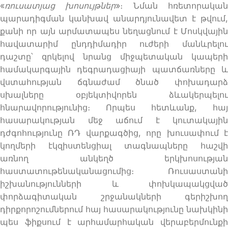
«
ռուսատյաց խոսույթներ
»։ Նման հռետորակա
պարադիգման կանխավ անարդյունավետ է թվում,
քանի որ այն արմատապես նեղացնում է Մոսկվային
հավատարիմ ընդդիմադիր ուժերի մանևրելու
դաշտը՝ զրկելով նրանց միջպետական կապերի
համակարգային դեգրադացիայի պատճառները և
վստահության ճգնաժամ ծնած փոխադարձ
սխալները օբյեկտիվորեն ձևակերպելու
հնարավորությունից։ Որպես հետևանք, հայ
հասարակության մեջ աճում է կուտակային
դժգոհությունը ՌԴ վարքագծից, որը խուսափում է
կողմերի էկզիստենցիալ տագնապները հաշվի
առնող անկեղծ երկխոսության
հաստատութենականացումից։ Ռուսաստանի
իշխանությունների և փոխկապակցված
փորձագիտական շրջանակների գերիշխող
դիրքորոշումներում հայ հասարակությունը նախկինի
պես ֆիքսում է արհամարհական վերաբերմունքի