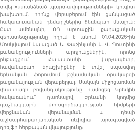
տվել «ստանձնած պարտավորությունների» կոպիտ
խախտում, որոնք վերաբերում էին ցանկացած
հակառուսական դեմարշներից ձեռնպահ մնալուն։
Ըստ ամենայնի, ՌԴ արտաքին քաղաքական
գերատեսչությունը հղում է անում 01.04.2026-ին
Մոսկվայում կայացած Ն. Փաշինյանի և Վ. Պուտինի
բանակցությունների արդյունքներին, որոնց
ընթացքում Հայաստանի վարչապետը,
հավանաբար, երաշխիքներ է տվել սպասվող
երևանյան ֆորումում թշնամական օրակարգի
բացակայության վերաբերյալ։ Սակայն միջոցառման
փաստացի բովանդակությունը համոզեց Կրեմլին
հակառակում՝ դառնալով Երևանի կողմից
դաշնակցային փոխգործակցության հիմքերի
վերջնական վերանայման և դեպի
աշխարհաքաղաքական ռևիզիա արագացված
դրեյֆի հերթական վկայությունը։