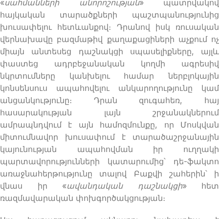
«
սահմանների անորոշության
» պատրվակով
հայկական տարածքների պաշտպանությունից
խուսափելու հետևանքով։ Դրանով իսկ ռուսական
վերնախավը բազմաթիվ քաղաքացիների աչքում ոչ
միայն անտեսեց դաշնակցի սպասելիքները, այլև
փաստեց ադրբեջանական կողմի ագրեսիվ
նկրտումները կանխելու համար ներբլոկային
կոնսենսուս ապահովելու անկարողությունը կամ
անցանկությունը։ Դրան զուգահեռ, հայ
հասարակության լայն շրջանակներում
ամրապնդվում է այն համոզմունքը, որ Մոսկվան
միտումնավոր խուսափում է տարածաշրջանային
կայունության ապահովման իր ուղղակի
պարտավորությունների կատարումից՝ դե-ֆակտո
առաջնահերթությունը տալով Բաքվի շահերին՝ ի
վնաս իր «
ավանդական դաշնակցի
» հետ
ռազմավարական փոխգործակցության։