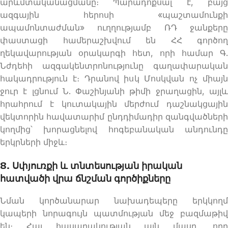
արևմտականացմանը։ Պարադոքսալ է, բայց
ազգային հերոսի «պաշտամունքի
ապամոնտաժման» ուղղությամբ ՌԴ ջանքերը
փաստացի համերաշխվում են ՀՀ գործող
ղեկավարության օրակարգի հետ, որի համար Գ.
Նժդեհի ազգակենտրոնությունը գաղափարական
հակադրություն է։ Դրանով իսկ Մոսկվան ոչ միայն
ջուր է լցնում Ն. Փաշինյանի թիմի ջրաղացին, այլև
հրահրում է կուտակային մերժում դաշնակցային
վեկտորին հավատարիմ ընդդիմադիր զանգվածների
կողմից՝ խորացնելով հոգեբանական անդունդը
երկրների միջև։
8. Սփյուռքի և տնտեսության իրական
հատվածի վրա ճնշման գործիքները
Նման կործանարար նախադեպերը երկկողմ
կապերի նորագույն պատմության մեջ բազմաթիվ
են։ Հայ հասարակության այն մասը, որը