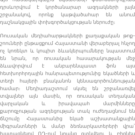
դրսևորվում է կործանարար ազդակների լայն
շրջանակով, որոնք կաթվածահար են անում
դաշնակցային փոխգործակցության ներուժը։
Ռուսական մեդիահարթակների քաղաքական թոք-
շոուների ընթացքում Հայաստանի վերաբերյալ հնչող
ոչ կոռեկտ և կոպիտ ձևակերպումները նպաստում
են նրան, որ ռուսական հասարակության մեջ
ձևավորվում է անբարենպաստ ֆոն այս
հետխորհրդային հանրապետությունից եկածների և
տեղի հայերի բնականոն կենսագործունեության
համար։ Մեդիադաշտում սկսել են շրջանառվել
տվյալներ այն մասին, որ ռուսական տեղական
վարչական և իրավապահ մարմինները
քարոզչության ազդեցության տակ ուժեղացնում են
ճնշումը Հայաստանից եկած աշխատանքային
միգրանտների և մանր ձեռնարկատերերի վրա՝
խստացնելով ՌԴ-ում նրանց գտնվելու և բիզնես