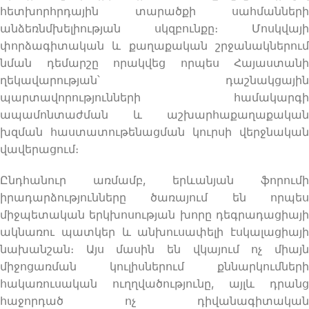
հետխորհրդային տարածքի սահմանների
անձեռնմխելիության սկզբունքը։ Մոսկվայի
փորձագիտական և քաղաքական շրջանակներում
նման դեմարշը որակվեց որպես Հայաստանի
ղեկավարության՝ դաշնակցային
պարտավորությունների համակարգի
ապամոնտաժման և աշխարհաքաղաքական
խզման հաստատութենացման կուրսի վերջնական
վավերացում։
Ընդհանուր առմամբ, երևանյան ֆորումի
իրադարձությունները ծառայում են որպես
միջպետական երկխոսության խորը դեգրադացիայի
ակնառու պատկեր և անխուսափելի էսկալացիայի
նախանշան։ Այս մասին են վկայում ոչ միայն
միջոցառման կուլիսներում քննարկումների
հակառուսական ուղղվածությունը, այլև դրանց
հաջորդած ոչ դիվանագիտական