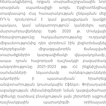
հետևանքներով, որքան տարածաշրջանային նոր
սրացման սպառնալիքի առջև էկզիստենցիալ
տագնապով։ Հայ հասարակության ընկալման մեջ
ՌԴ-ն դրսևորում է կամ քաղաքական կամքի
պակաս, կամ անկարողություն՝ կանխելու այդ
մարտահրավերները։ Եթե 2020 թ. Մոսկվայի
հեռավորությունը հակամարտությանը ուղղակի
միջամտությունից դեռ փորձում էին լեգիտիմացնել
«Ադրբեջանի միջազգայնորեն ճանաչված
տարածքների» կարգավիճակի վկայակոչմամբ,
ապա դրան հաջորդած դաշնակցի բացարձակ
անգործությունը 2021–2023 թթ. ՀՀ ինքնիշխան
սահմանների նկատմամբ ոտնձգությունների
ակտերին ի պատասխան՝ հրահրեց
անվստահության կուտակային էֆեկտ։ Փոխադարձ
աջակցության մեխանիզմների նման կաթվածահար
վիճակը դարձավ բնակչության լայն շերտերի աչքում
դաշնակցային պարադիգմի օրինաչափ