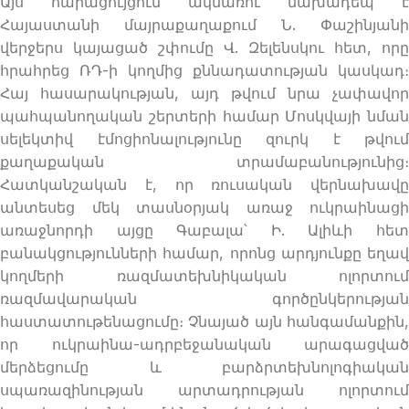
Այս հարացույցում ակնառու նախադեպ է
Հայաստանի մայրաքաղաքում Ն. Փաշինյանի
վերջերս կայացած շփումը Վ. Զելենսկու հետ, որը
հրահրեց ՌԴ-ի կողմից քննադատության կասկադ։
Հայ հասարակության, այդ թվում նրա չափավոր
պահպանողական շերտերի համար Մոսկվայի նման
սելեկտիվ էմոցիոնալությունը զուրկ է թվում
քաղաքական տրամաբանությունից։
Հատկանշական է, որ ռուսական վերնախավը
անտեսեց մեկ տասնօրյակ առաջ ուկրաինացի
առաջնորդի այցը Գաբալա՝ Ի. Ալիևի հետ
բանակցությունների համար, որոնց արդյունքը եղավ
կողմերի ռազմատեխնիկական ոլորտում
ռազմավարական գործընկերության
հաստատութենացումը։ Չնայած այն հանգամանքին,
որ ուկրաինա-ադրբեջանական արագացված
մերձեցումը և բարձրտեխնոլոգիական
սպառազինության արտադրության ոլորտում