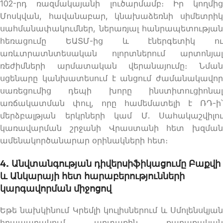
102-րդ ռազմակայանի լուծարմամբ։ Իր կողմից
Մոսկվան, հավանաբար, կնախաձեռնի սիմետրիկ
սահմանափակումներ, ներառյալ հանրապետության
հեռացումը ԵԱՏՄ-ից և էներգետիկ ու
առևտրատնտեսական ոլորտներում արտոնյալ
ռեժիմների արմատական վերանայումը։ Նման
սցենարը կանխատեսում է անցում ժամանակավոր
սառեցումից դեպի խորը ինստիտուցիոնալ
առճակատման փուլ, որը համեմատելի է ՌԴ-ի՝
մերձբալթյան երկրների կամ Մ. Սահակաշվիլու
կառավարման շրջանի Վրաստանի հետ խզման
ամենակործանարար օրինակների հետ։
4. Անվտանգության դիվերսիֆիկացումը Բաքվի
և Անկարայի հետ հարաբերությունների
կարգավորման միջոցով
Եթե նախկինում Կրեմլի կուլիսներում և Սմոլենսկյան
հրապարակում արտաքին քաղաքական