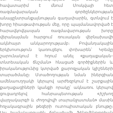
հավատարիմ է մնում Մոսկվայի հետ
ռազմավարական գործընկերության
անայլընտրանքայնության գաղափարին, գտնվում է
խորը հիասթափության մեջ, որը պայմանավորված է
հարավկովկասյան ռազմավարության խորը
վերանայման հարցում ռուսական վերնախավի
ակնհայտ անկարողությամբ։ Բովանդակային
երկխոսություն կառուցելու փոխարեն՝ Կրեմլը
շարունակում է հղում անել «քաղաքական-
տնտեսական ճնշման» հնացած գործիքներին և
իրականությունից կտրված քարոզչական կլիշեների
տարածմանը։ Մտածողության նման իներցիան
ամենաուղղակի կերպով արժեզրկում է շարքային
քաղաքացիների կյանքի որակը՝ ակնառու կերպով
ցուցադրելով հանրապետության «
իշխող
վարչակարգի և ժողովրվի տարանջատման
» մասին
հռչակագրային թեզերի ուտոպիստական բնույթը։
Այս համակարգային ճգնաժամի ֆենոմենոլոգիան