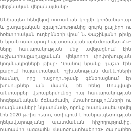
վերջնական վերանայմանը։
Մեծապես հենվելով ռուսական կողմի կործանարար
և քաղաքական զգայունությունից զուրկ քայլերի ու
հռետորական ուղերձների վրա՝ Ն. Փաշինյանի թիմը
և նրան սատարող հայաստանյան արևմտամետ ՀԿ-
ները հասարակության մեջ ավելացնում էին
աշխարհաքաղաքական վեկտորի փոփոխության
կողմնակիցների թիվը։ Դրանով նրանք դաշտ էին
բացում հայաստանյան իշխանության մանևրների
համար, որը հաջողությամբ գեներացնում էր
խոսույթներ այն մասին, թե հենց Մոսկվայի
անտարբեր վերաբերմունքը հայ հասարակության
հոգեբանական ճգնաժամի, մտահոգությունների ու
տագնապների նկատմամբ, որոնք հատկապես սրվել
էին 2020 թ.-ից հետո, ստիպում է հանրապետության
ղեկավարությանը պատմական հիշողությունից,
դարավոր ազգային «կարծրատիպերից» ծայրահեղ