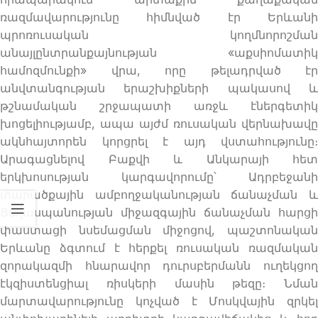
ռազմավարությունը հիմնված էր Երևանի
պրոռուսական կողմնորոշման
անայլընտրանքայնության «աքսիոմատիկ
համոզմունքի» վրա, որը թելադրված էր
անվտանգության երաշխիքների պակասով և
թշնամական շրջապատի առջև էներգետիկ
խոցելիությամբ, ապա այժմ ռուսական վերնախավը
ակնհայտորեն կորցրել է այդ վստահությունը։
Արագացնելով Բաքվի և Անկարայի հետ
երկխոսության կարգավորումը՝ Ադրբեջանի
տարածքային ամբողջականության ճանաչման և
Ցեղասպանության միջազգային ճանաչման հարցի
փաստացի նսեմացման միջոցով, պաշտոնական
Երևանը ձգտում է հերքել ռուսական ռազմական
զորակազմի հնարավոր դուրսբերմանն ուղեկցող
էկզիստենցիալ ռիսկերի մասին թեզը։ Նման
մարտավարությունը կոչված է Մոսկվային զրկել