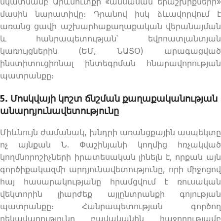
նկատմամբ Արևմուտքի «անսասան երաշխիքների»
մասին նարատիվը։ Դրանով իսկ ձևավորվում է
առանց ցավի աշխարհաքաղաքական վերանայման
և հանրապետության՝ եվրոատլանտյան
կառույցներին (ԵՄ, ՆԱՏՕ) արագացված
ինստիտուցիոնալ ինտեգրման հնարավորության
պատրանքը։
5. Մոսկվայի կոշտ ճնշման քաղաքականության
անարդյունավետությունը
Միևնույն ժամանակ, խնդրի առանցքային ասպեկտը
ոչ այնքան Ն. Փաշինյանի կողմից հռչակված
կողմնորոշիչների իրատեսական լինելն է, որքան այն
գործիքակազմի արդյունավետությունը, որի միջոցով
հայ հասարակությանը հրամցվում է ռուսական
վեկտորին լիարժեք այլընտրանքի գոյության
պատրանքը։ Հանրապետության գործող
ղեկավարությունը բավականին հաջողությամբ