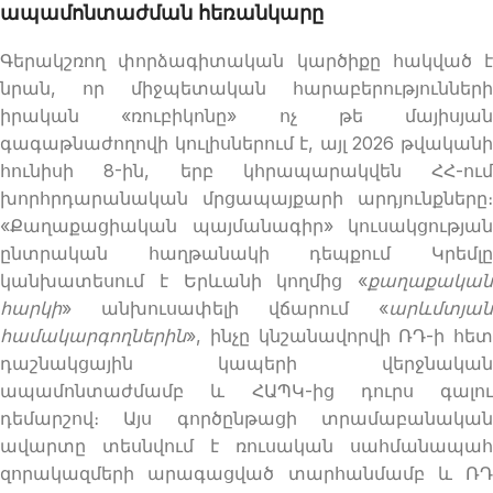
ապամոնտաժման հեռանկարը
Գերակշռող փորձագիտական կարծիքը հակված է
նրան, որ միջպետական հարաբերությունների
իրական «ռուբիկոնը» ոչ թե մայիսյան
գագաթնաժողովի կուլիսներում է, այլ 2026 թվականի
հունիսի 8-ին, երբ կհրապարակվեն ՀՀ-ում
խորհրդարանական մրցապայքարի արդյունքները։
«Քաղաքացիական պայմանագիր» կուսակցության
ընտրական հաղթանակի դեպքում Կրեմլը
կանխատեսում է Երևանի կողմից «
քաղաքական
հարկի
» անխուսափելի վճարում «
արևմտյան
համակարգողներին
», ինչը կնշանավորվի ՌԴ-ի հետ
դաշնակցային կապերի վերջնական
ապամոնտաժմամբ և ՀԱՊԿ-ից դուրս գալու
դեմարշով։ Այս գործընթացի տրամաբանական
ավարտը տեսնվում է ռուսական սահմանապահ
զորակազմերի արագացված տարհանմամբ և ՌԴ