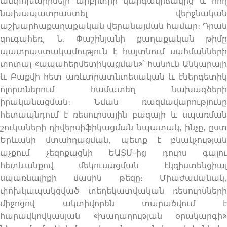
անփոխարինելի արբիտրի կարգավիճակից և հող
նախապատրաստել վերջնական
աշխարհաքաղաքական վերանայման համար։ Դրան
զուգահեռ, Ն. Փաշինյանի քաղաքական թիմը
պատրաստակամություն է հայտնում սահմանների
տոտալ «ապահերմետիկացման»՝ հանուն Անկարայի
և Բաքվի հետ առևտրատնտեսական և էներգետիկ
ոլորտներում համատեղ նախագծերի
իրականացման։ Նման ռազմավարությունը
հետապնդում է ռեսուրսային բազայի և սպառման
շուկաների դիվերսիֆիկացման նպատակ, ինչը, ըստ
Երևանի մտահղացման, պետք է բնակչության
աչքում չեզոքացնի ԵԱՏՄ-ից դուրս գալու
հետևանքով մեկուսացման էկզիստենցիալ
սպառնալիքի մասին թեզը։ Միաժամանակ,
փոխկապակցված տեղեկատվական ռեսուրսների
միջոցով ակտիվորեն տարածվում է
հարավկովկասյան «խաղաղության օրակարգի»