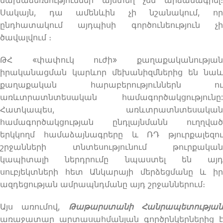
Սակայն, դա ամենևին չի նշանակում, որ
ընդհատակում այդպիսի գործունեություն չի
ծավալվում ։
ԹՀ «փափուկ ուժի» քաղաքականության
իրականացման կարևոր մեխանիզմներից են նաև
քաղաքական հարաբերություններն ու
առևտրատնտեսական համագործակցությունը:
Հատկապես, առևտրատնտեսական
համագործակցության ընդլայնմանն ուղղված
երկկողմ համաձայնագրերը և ՌԴ թյուրքալեզու
շրջանների տնտեսությունում թուրքական
կապիտալի ներդրումը նպաստել են այդ
սուբյեկտների հետ Անկարայի մերձեցմանը և իր
ազդեցության ամրապնդմանը այդ շրջաններում։
Այս առումով,
Թաթարստանի Հանրապետության
առաջատար արտասահմանյան գործընկերներից է