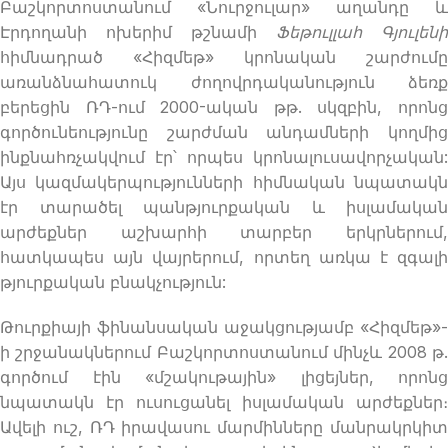
Բաշկորտոստանում «Նուրջուլար» աղանդը և
Էրդողանի ոխերիմ թշնամի
Ֆեթուլլահ Գյուլենի
հիմնադրած «Հիզմեթ» կրոնական շարժումը
առանձնահատուկ ժողովրդականություն ձեռք
բերեցին ՌԴ-ում 2000-ական թթ. սկզբին, որոնց
գործունեությունը շարժման անդամների կողմից
ինքնահռչակվում էր՝ որպես կրոնալուսավորչական:
Այս կազմակերպությունների հիմնական նպատակն
էր տարածել պանթյուրքական և իսլամական
արժեքներ աշխարհի տարբեր երկրներում,
հատկապես այն վայրերում, որտեղ առկա է զգալի
թյուրքական բնակչություն:
Թուրքիայի ֆինանսական աջակցությամբ «Հիզմեթ»-
ի շրջանակներում Բաշկորտոստանում մինչև 2008 թ.
գործում էին «մշակութային» լիցեյներ, որոնց
նպատակն էր ուսուցանել իսլամական արժեքներ։
Ավելի ուշ, ՌԴ իրավասու մարմինները մանրակրկիտ