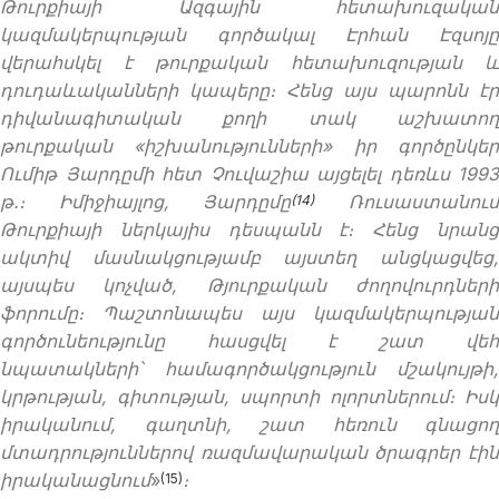
Թուրքիայի Ազգային հետախուզական
կազմակերպության գործակալ Էրհան Էզսոյը
վերահսկել է թուրքական հետախուզության և
դուդաևականների կապերը։ Հենց այս պարոնն էր
դիվանագիտական
քողի տակ աշխատո
թուրքական «իշխանությունների» իր գործընկեր
Ումիթ Յարդըմի հետ Չուվաշիա այցելել դեռևս 1993
թ
.
։ Իմիջիայլոց, Յարդըմը
Ռուսաստանու
(14)
Թուրքիայի ներկայիս դեսպանն է։ Հենց նրանց
ակտիվ մասնակցությամբ այստեղ անցկացվեց,
այսպես կոչված, Թյուրքական ժողովուրդների
ֆորումը։ Պաշտոնապես այս կազմակերպության
գործունեությունը հասցվել է շատ վեհ
նպատակների՝ համագործակցություն մշակույթի,
կրթության, գիտության, սպորտի ոլորտներում։ Իսկ
իրականում, գաղտնի, շատ հեռուն գնացող
մտադրություններով ռազմավարական ծրագրեր էին
իրականացնում
»
։
(15)