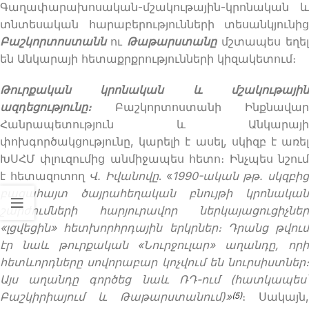
Գաղափարախոսական-մշակութային-կրոնական և
տնտեսական հարաբերությունների տեսանկյունից
Բաշկորտոստանն
ու
Թաթարստանը
մշտապես եղել
են Անկարայի հետաքրքրությունների կիզակետում։
Թուրքական կրոնական և մշակութային
ազդեցությունը։
Բաշկորտոստանի Ինքնավար
Հանրապետություն և Անկարայի
փոխգործակցությունը, կարելի է ասել, սկիզբ է առել
ԽՍՀՄ փլուզումից անմիջապես հետո։ Ինչպես նշում
է հետազոտող
Վ. Իվանովը
. «
1990-ական թթ. սկզբի
բացահայտ ծայրահեղական բնույթի կրոնական
շարժումների հարյուրավոր ներկայացուցիչներ
«լցվեցին» հետխորհրդային երկրներ։ Դրանց թվում
էր նաև թուրքական «Նուրջուլար» աղանդը, որի
հետևորդները սովորաբար կոչվում են նուրսիստներ։
Այս աղանդը գործեց նաև ՌԴ-ում (հատկապես՝
Բաշկիրիայում և Թաթարստանում)»
։ Սակայն,
(5)