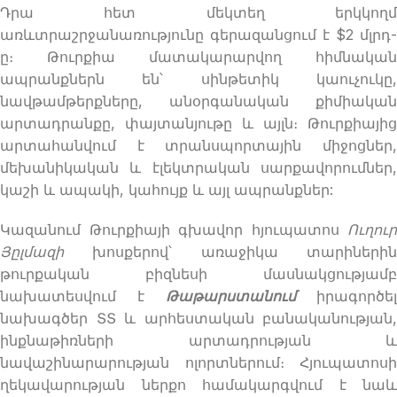
Դրա հետ մեկտեղ երկկողմ
առևտրաշրջանառությունը գերազանցում է $2 մլրդ-
ը։ Թուրքիա մատակարարվող հիմնական
ապրանքներն են՝ սինթետիկ կաուչուկը,
նավթամթերքները, անօրգանական քիմիական
արտադրանքը, փայտանյութը և այլն։ Թուրքիայից
արտահանվում է տրանսպորտային միջոցներ,
մեխանիկական և էլեկտրական սարքավորումներ,
կաշի և ապակի, կահույք և այլ ապրանքներ:
Կազանում Թուրքիայի գխավոր հյուպատոս
Ուղուր
Յըլմազի
խոսքերով՝ առաջիկա տարիներին
թուրքական բիզնեսի մասնակցությամբ
նախատեսվում է
Թաթարստանում
իրագործել
նախագծեր ՏՏ և արհեստական բանականության,
ինքնաթիռների արտադրության և
նավաշինարարության ոլորտներում։ Հյուպատոսի
ղեկավարության ներքո համակարգվում է նաև