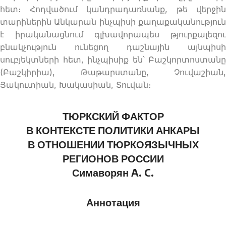
հետ։ Հոդվածում կանդրադառնանք, թե վերջին
տարիներին Անկարան ինչպիսի քաղաքականություն
է իրականացնում գլխավորապես թյուրքալեզու
բնակչություն ունեցող դաշնային այնպիսի
սուբյեկտների հետ, ինչպիսիք են՝ Բաշկորտոստանը
(Բաշկիրիա), Թաթարստանը, Չուվաշիան,
Յակուտիան, Խակասիան, Տուվան։
ТЮРКСКИЙ ФАКТОР
В КОНТЕКСТЕ ПОЛИТИКИ АНКАРЫ
В ОТНОШЕНИИ ТЮРКОЯЗЫЧНЫХ
РЕГИОНОВ РОССИИ
Симаворян A. C.
Аннотация