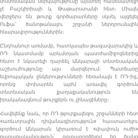
տնտեսական ներկայությունը այստեղ համեմատելի
չէ Բաշկիրիայի և Թաթարստանի հետ։ Միայն
վերջերս են թուրք գործարարները սկսել այցելել
Ուֆա՝ ծանոթանալու շրջանի ներդրումային
հնարավորություններին։
Ընդհանուր առմամբ, հատկապես թագավարակից և
ՌԴ նկատմամբ արևմտյան պատժամիջոցներից
հետո է նկատելի դարձել Անկարայի տնտեսական
աշխուժությունը այս մարզերում։ Պատճառը
եվրոպական ընկերությունների հեռանալն է ՌԴ-ից,
որոնց փոխարեն այժմ առավել գործուն
տնտեսական քաղաքականություն են
իրականացնում թուրքերն ու չինացիները։
Հավելենք նաև, որ ՌԴ թյուրքալեզու շրջանների հետ
«առևտրային դիվանագիտություն» հաստատելու
գործում Անկարան կիրառում է «փափուկ ուժի»
քաղաքականություն՝ օգտագործելով իր ծանր