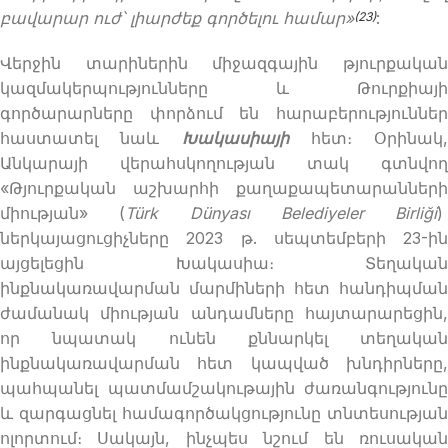
բավարար ուժ՝ լիարժեք գործելու համար»
:
(23)
Վերջին տարիներին միջազգային թյուրքական
կազմակերպությունները և Թուրքիայի
գործարարները փորձում են հարաբերություններ
հաստատել նաև
Խակասիայի
հետ։ Օրինակ,
Անկարայի վերահսկողության տակ գտնվող
«Թյուրքական աշխարհի քաղաքապետարանների
միության» (
Türk Dünyası Belediyeler Birliği
)
ներկայացուցիչները 2023 թ. սեպտեմբերի 23-ին
այցելեցին Խակասիա։ Տեղական
ինքնակառավարման մարմիների հետ հանդիպման
ժամանակ միության անդամները հայտարարեցին,
որ նպատակ ունեն քննարկել տեղական
ինքնակառավարման հետ կապված խնդիրները,
պահպանել պատմամշակութային ժառանգությունը
և զարգացնել համագործակցությունը տնտեսության
ոլորտում։ Սակայն, ինչպես նշում են ռուսական