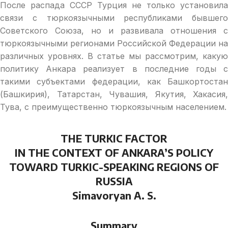
После распада СССР Турция не только установила
связи с тюркоязычными республиками бывшего
Советского Союза, но и развивала отношения с
тюркoязычными регионами Российской Федерации на
различных уровнях. В статье мы рассмотрим, какую
политику Анкара реализует в последние годы с
такими субъектами федерации, как Башкортостан
(Башкирия), Татарстан, Чувашия, Якутия, Хакасия,
Тува, с преимущественно тюркоязычным населением.
THE TURKIC FACTOR
IN THE CONTEXT OF ANKARA’S POLICY
TOWARD TURKIC-SPEAKING REGIONS OF
RUSSIA
Simavoryan A. S.
Summary