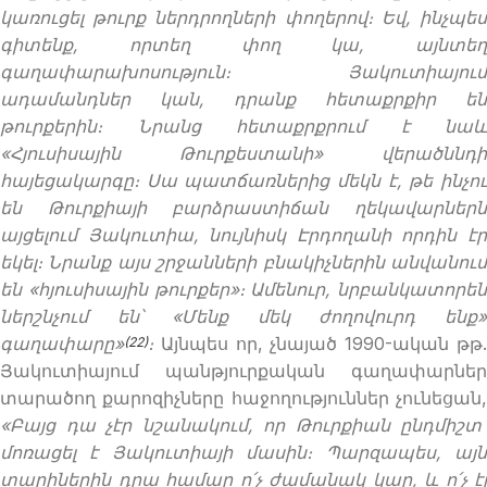
կառուցել թուրք ներդրողների փողերով։ Եվ, ինչպես
գիտենք, որտեղ փող կա, այնտեղ
գաղափարախոսություն։ Յակուտիայում
ադամանդներ կան, դրանք հետաքրքիր են
թուրքերին։ Նրանց հետաքրքրում է նաև
«Հյուսիսային Թուրքեստանի» վերածննդի
հայեցակարգը։ Սա պատճառներից մեկն է, թե ինչու
են Թուրքիայի բարձրաստիճան ղեկավարներն
այցելում Յակուտիա, նույնիսկ Էրդողանի որդին էր
եկել։ Նրանք այս շրջանների բնակիչներին անվանում
են «հյուսիսային թուրքեր»։ Ամենուր, նրբանկատորեն
ներշնչում են՝ «Մենք մեկ ժողովուրդ ենք»
գաղափարը»
։
Այնպես որ, չնայած 1990-ական թթ
(22)
Յակուտիայում պանթյուրքական գաղափարներ
տարածող քարոզիչները հաջողություններ չունեցան,
«Բայց դա չէր նշանակում, որ Թուրքիան ընդմիշտ
մոռացել է Յակուտիայի մասին։ Պարզապես, այն
տարիներին դրա համար ո՛չ ժամանակ կար, և ո՛չ էլ