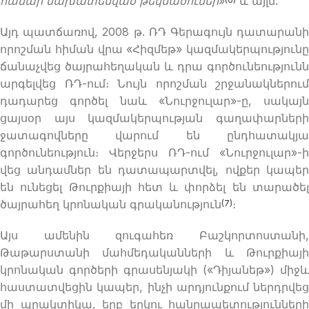
համար նախատեսված թեկնածուներ
»
և այլն:
Այդ պատճառով, 2008 թ. ՌԴ Գերագույն դատարանի
որոշման հիման վրա «Հիզմեթ» կազմակերպությունը
ճանաչվեց ծայրահեղական և դրա գործունեությունն
արգելվեց ՌԴ-ում։ Նույն որոշման շրջանակներում
դադարեց գործել նաև «Նուրջուլար»-ը, սակայն
ցայսօր այս կազմակերպության գաղափարների
ջատագովները վարում են ընդհատակյա
գործունեություն։ Վերջերս ՌԴ-ում «Նուրջուլար»-ի
վեց անդամներ են դատապարտվել, ովքեր կապեր
են ունեցել Թուրքիայի հետ և փորձել են տարածել
ծայրահեղ կրոնական գրականություն
։
(7)
Այս ամենին զուգահեռ Բաշկորտոստանի,
Թաթարստանի մահմեդականների և Թուրքիայի
կրոնական գործերի գրասենյակի («Դիյանեթ») միջև
հաստատվեցին կապեր, ինչի արդյունքում ներդրվեց
մի պրակտիկա, երբ երկու հանրապետությունների