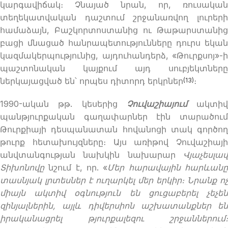
կարգավիճակ։ Չնայած նրան, որ, ռուսական
տեղեկատվական դաշտում շրջանառվող լուրերի
համաձայն, Բաշկորտոստանից ու Թաթարստանից
բացի մնացած հանրապետությունները դուրս եկան
կազմակերպությունից, այդուհանդերձ, «Թուրքսոյ»-ի
պաշտոնական կայքում այդ սուբյեկտները
ներկայացված են՝ որպես դիտորդ երկրներ
։
(13)
1990-ական թթ. կեսերից
Չուվաշիայում
ակտիվ
պանթյուրքական գաղափարներ էին տարածում
Թուրքիայի դեսպանատան հովանոցի տակ գործող
թուրք հետախույզները։ Այս առիթով Չուվաշիայի
անվտանգության նախկին նախարար
Վյաչեսլավ
Տիխոնովը
նշում է, որ. «
Մ
եր հարավային հարևան
տասնյակ լրտեսներ է ուղարկել մեր երկիր։ Նրանք ոչ
միայն ակտիվ օգնություն են ցուցաբերել չեչեն
զինյալներին, այլև դիվերսիոն աշխատանքներ են
իրականացրել թյուրքալեզու շրջաններում։