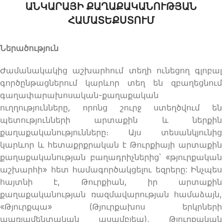
ԱՆԿԱՐԱՅԻ ՔԱՂԱՔԱԿԱՆՈՒԹՅԱՆ
ՀԱՄԱՏԵՔՍՏՈՒՄ
Ներածություն
Ժամանակակից աշխարհում տեղի ունեցող գլոբալ
գործընթացներում կարևոր տեղ են զբաղեցնում
գաղափարախոսական-քաղաքական
ուղղությունները, որոնց շուրջ ստեղծվում են
պետությունների արտաքին և ներքին
քաղաքականությունները։ Այս տեսանկյունից
կարևոր և հետաքրքրական է Թուրքիայի արտաքին
քաղաքականության բաղադրիչներից՝ «թյուրքական
աշխարհի» հետ համագործակցելու եզրերը: Ինչպես
հայտնի է, Թուրքիան, իր արտաքին
քաղաքականության ռազմավարության համաձայն,
«Թյուրքպա» (Թյուրքախոս երկրների
պառլամենտական ասամբլեա), Թյուրքական