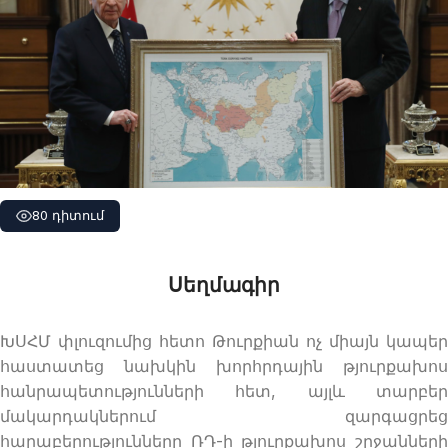
80 դիտում
Սեղմագիր
ԽՍՀՄ փլուզումից հետո Թուրքիան ոչ միայն կապեր
հաստատեց նախկին խորհրդային թյուրքախոս
հանրապետությունների հետ, այլև տարբեր
մակարդակներում զարգացրեց
հարաբերությունները ՌԴ-ի թյուրքախոս շրջանների