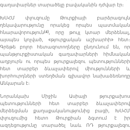
գաղափարներ տարածելը բավականին դժվար էր։
ԽՍՀՄ փլուզումը Թուրքիայի բարձրագույն
ղեկավարությունը որակեց որպես պատմական
հնարավորություն
, որը թույլ կտար մերձենալ,
(4)
այսպես կոչված, «թյուրքական աշխարհի» հետ։
Գրեթե բոլոր հետազոտողները ընդունում են, որ
պանթյուրքիստական ​​գաղափարների հիմնական
աղբյուրն ու որպես թյուրքալեզու պետությունների
հետ տարբեր ձևաչափերով միությունների և
խորհուրդների ստեղծման գլխավոր նախաձեռնողը
Անկարան է։
Նորանկախ Միջին Ասիայի թյուրքախոս
պետությունների հետ տարբեր ձևաչափերով
մերձեցման քաղաքականությունից բացի, ԽՍՀՄ
փլուզումից հետո Թուրքիան ձգտում է իր
ազդեցությունը տարածել նաև ՌԴ թյուրքալեզու