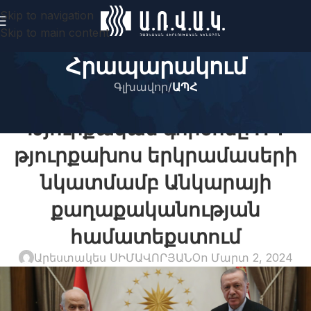
Skip to navigation
Skip to main content
Հրապարակում
Գլխավոր
/
ԱՊՀ
ԱՊՀ
,
ՄԵՐՁԱՎՈՐ ԱՐԵՒԵԼՔ
,
ՍԱՀՄԱՆԱԿԻՑ ԵՐԿՐՆԵՐ
Թյուրքական գործոնը ՌԴ
թյուրքախոս երկրամասերի
նկատմամբ Անկարայի
քաղաքականության
համատեքստում
Արեստակես ՍԻՄԱՎՈՐՅԱՆ
On Մարտ 2, 2024