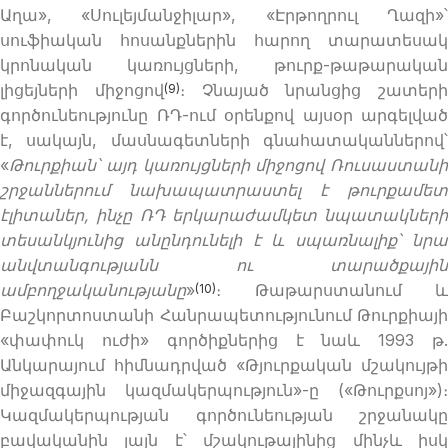
Աղա», «Սուլեյմանջիլար», «Էրթողրուլ Ղազի»՝
սուֆիական հոսանքներին հարող տարատեսակ
կրոնական կառույցների, թուրք-թաթարական
լիցեյների միջոցով
։ Չնայած նրանցից շատերի
(9)
գործունեությունը ՌԴ-ում օրենքով այսօր արգելված
է, սակայն, մասնագետների գնահատականներով՝
«
Թուրքիան՝ այդ կառույցների միջոցով Ռուսաստանի
շրջաններում նախապատրաստել է թուրքամետ
էլիտաներ, ինչը ՌԴ երկարաժամկետ նպատակների
տեսանկյունից անընդունելի է և սպառնալիք՝ նրա
անվտանգությանն ու տարածքային
ամբողջականությանը
»
։ Թաթարստանում և
(10)
Բաշկորտոստանի Հանրապետությունում Թուրքիայի
«փափուկ ուժի» գործիքներից է նաև 1993 թ.
Անկարայում հիմնադրված «Թյուրքական մշակույթի
միջազգային կազմակերպություն»-ը («Թուրքսոյ»)։
Կազմակերպության գործունեության շրջանակը
բավականին լայն է՝ մշակութայինից մինչև իսկ