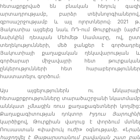
հետաքրքրված են բնական հեղուկ գազի
արտադրությամբ, բարձր տեխնոլոգիաներով,
զբոսաշրջությամբ և այլ ոլորտներով։ 2021 թ.
Յակուտիա այցելեց նաև ՌԴ-ում Թուրքիայի (այժմ՝
նախկին) դեսպան Մեհմեթ Սամսարը, ով, ըստ
տեղեկությունների, մեծ ջանքեր է գործադրել
Յակուտիայի քաղաքական ղեկավարության և
գործարար միջավայրի հետ թուրքական
ընկերությունների հետ հարաբերություններ
հաստատելու գործում։
Այս այցելություներն ու Անկարայի
հետաքրքրությունները տարածաշրջանի նկատմամբ
աննկատ չմնացին ռուս քաղաքագետների կողմից:
Քաղաքագիտության դոկտոր
Իլդուս Յարուլինի
կարծիքով, Թուրքիան վաղուց է փորձում մտնել
Ռուսաստան «փափուկ ուժի» օգնությամբ.
«Նրան
հաջողվել է Թաթարստանում բավական շատ բան