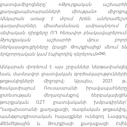
լրատվամիջոցները՝ «
Թյուրքական աշխարհի
քաղաքապետարանների միության» միջոցով
Անկարան առաջ է մղում իրեն անհրաժեշտ
գաղափարներ, միաժամանակ ամրապնդում է
սեփական դիրքերը ՌԴ հեռավոր բնակավայրերում։
Թյուրքական աշխարհի մյուս բոլոր
ներկայացուցիչները (բացի Թուրքիայից) մնում են
երկրորդական կամ էպիզոդիկ դերերում»
։
(24)
Անկարան փորձում է այս շրջաններ ներթափանցել
նաև մասնավոր լրատվական գործակալությունների
թղթակիցների միջոցով։ Այսպես, 2021 թ․
Խակասիայում Ռուսաստանի իրավապահները
լրտեսության մեղադրանքով ձերբակալեցին
թուրքական GZT լրատվականի խմբագիրներ՝
Ղազախստանի քաղաքացի, ռազմական թղթակից,
պանթյուրքիստական հայացքներ ունեցող
Նազգուլ
Քենժեթային
և Թուրքիայի քաղաքացի
Էմին