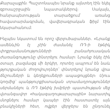
Քարաչաքին
։ Պաշտոնապես նրանք այնտեղ էին եկել
զբոսաշրջային նպատակներով։ Սակայն,
հանրապետության տարածքում՝ առանց
հավատարմագրման, վավերագրական ֆիլմ էին
նկարահանում:
Ինչպես նկատում են որոշ վերլուծաբաններ․
«Ն
րանք
ամենևին էլ չէին ժամանել ՌԴ-ի էթնիկ
փոքրամասնությունների բանահյուսական
ժառանգությունը փնտրելու համար։ Նրանք եկել էին
օտար, բազմազգ մի երկիր, որտեղ ապրում են նաև
թյուրքական ժողովուրդներ՝ փնտրելով նրանց վրա
ճնշումների և կեղեքումների ապացույցներ։ Մյուս
կողմից՝ պանթյուրքիստական
տրամադրություններ
սերմանելու և ՌԴ էթնիկ խմբերի պատմության մեջ
վտանգավոր «հակագաղութարարային» նարատիվ
մտցնելու համար կապեր էին հաստատել այն
բնակիչների հետ, ովքեր վերջերս են ընդունել