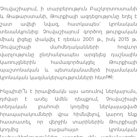
Չուվաշիայում, ի տարբերություն Բաշկորտոստանի
և Թաթարստանի, Թուրքիայի ազդեցությունը եղել է
շատ ավելի նվազ, հատկապես՝ կրոնական
տեսանկյունից: Չուվաշիայում գործող թուրքական
միակ լիցեյը փակվել է դեռևս 2001 թ., իսկ 2015 թ.
Չուվաշիայի մահմեդականների հոգևոր
վարչությունը ընդհանրապես արգելեց դաշնային
կառույցներին համագործակցել Թուրքիայի
պաշտոնական և պետականամերձ իսլամական
կրոնական կազմակերպությունների հետ
:
(16)
Ինչպիսի՞ն է իրավիճակն այս առումով ներկայումս,
դժվար է ասել։ Ամեն դեպքում, Չուվաշիայի
տեղական լրահոսի կողմից ներկայացված
հրապարակումների վրա հիմնվելով, կարող ենք
հաստատել, որ վերջին տարիներին Թուրքիայի
կողմից բացահայտ կրոնական
նախաձեռնություններ այստեղ չեն արձանագրել։