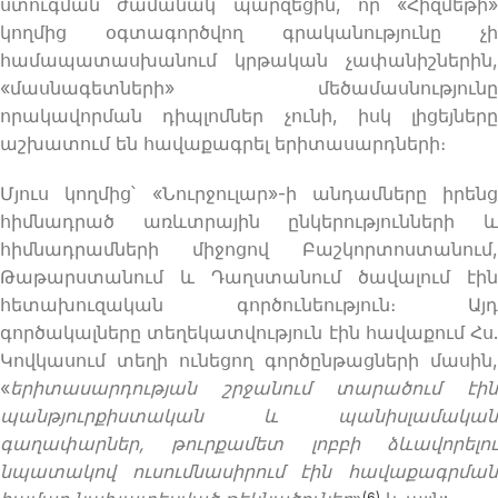
ստուգման ժամանակ պարզեցին, որ «Հիզմեթի»
կողմից օգտագործվող գրականությունը չի
համապատասխանում կրթական չափանիշներին,
«մասնագետների» մեծամասնությունը
որակավորման դիպլոմներ չունի, իսկ լիցեյները
աշխատում են հավաքագրել երիտասարդների։
Մյուս կողմից՝ «Նուրջուլար»-ի անդամները իրենց
հիմնադրած առևտրային ընկերությունների և
հիմնադրամների միջոցով Բաշկորտոստանում,
Թաթարստանում և Դաղստանում ծավալում էին
հետախուզական գործունեություն։ Այդ
գործակալները տեղեկատվություն էին հավաքում Հս.
Կովկասում տեղի ունեցող գործընթացների մասին,
«
երիտասարդության շրջանում տարածում էին
պանթյուրքիստական
և պանիսլամական
գաղափարներ, թուրքամետ լոբբի ձևավորելու
նպատակով ուսումնասիրում էին հավաքագրման
(6)