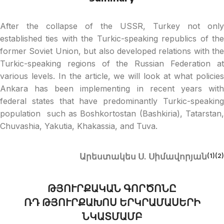
After the collapse of the USSR, Turkey not only
established ties with the Turkic-speaking republics of the
former Soviet Union, but also developed relations with the
Turkic-speaking regions of the Russian Federation at
various levels. In the article, we will look at what policies
Ankara has been implementing in recent years with
federal states that have predominantly Turkic-speaking
population such as Boshkortostan (Bashkiria), Tatarstan,
Chuvashia, Yakutia, Khakassia, and Tuva.
Արեստակես Ս. Սիմավորյան
(1)
(2)
ԹՅՈՒՐՔԱԿԱՆ ԳՈՐԾՈՆԸ
ՌԴ ԹՅՈՒՐՔԱԽՈՍ ԵՐԿՐԱՄԱՍԵՐԻ
ՆԿԱՏՄԱՄԲ