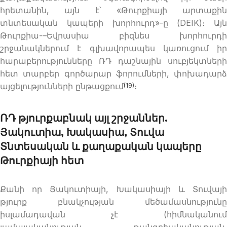
հրետանին, այն է՝ «Թուրքիայի արտաքին
տնտեսական կապերի խորհուրդ»-ը (DEIK)։ Այն
Թուրքիա-–Եվրասիա բիզնես խորհուրդի
շրջանակներում է գլխավորապես կառուցում իր
հարաբերությունները ՌԴ դաշնային սուբյեկտների
հետ տարբեր գործարար ֆորումների, փոխադարձ
այցելությունների ընթացքում
։
(19)
ՌԴ թյուրքաբնակ այլ շրջաններ.
Յակուտիա, Խակասիա, Տուվա
Տնտեսական և քաղաքական կապերը
Թուրքիայի հետ
Քանի որ Յակուտիայի, Խակասիայի և Տուվայի
թյուրք բնակչության մեծամասնությունը
իսլամադավան չէ (հիմնականում
լամայականության, թանգրիականության,