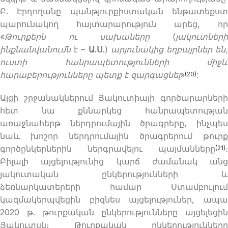
Բ. Էրդողանը պանթյուրքիստական ենթատեքստ
պարունակող հայտարարություն արեց, որ
«
Թուրքերն ու սախաները
(
յակուտներ
ինքնանվանումն
է –
Ա.Ս.
)
արյունակից եղբայրներ են
ուստի հանրապետությունների միջև
հարաբերությունները պետք է զարգացնել
»
:
(20)
Այցի շրջանակներում Յակուտիայի գործարարների
հետ նա քննարկեց հանրապետության
առաջնահերթ ներդրումային ծրագրերը, ինչպես
նաև խոշոր ներդրումային ծրագրերում թուրք
գործընկերներին ներգրավելու պայմանները
։
(21)
Բիլալի այցելությունից կարճ ժամանակ անց
յակուտական ​​ընկերությունների և
ձեռնարկատերերի համար Ստամբուլում
կազմակերպվեցին բիզնես այցելություներ, ապա
2020 թ. թուրքական ընկերությունները այցելեցին
Յակուտսկ։ Թուրքական ընկերությունները