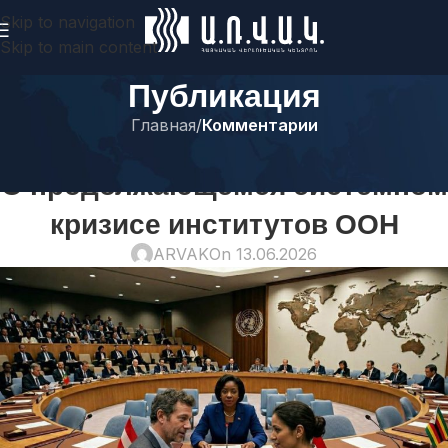
Skip to navigation
Skip to main content
Публикация
Главная
/
Комментарии
КОММЕНТАРИИ
О продолжающемся системном
кризисе институтов ООН
ARVAK
On 13.06.2026