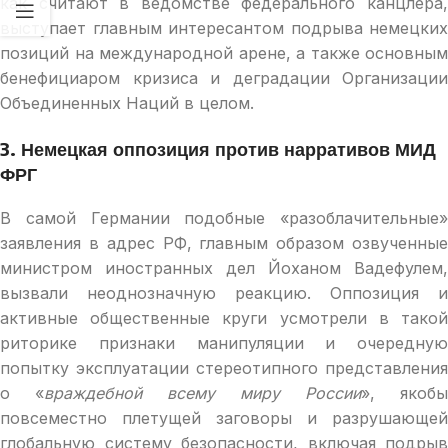
как считают в ведомстве федерального канцлера,
выступает главным интересантом подрыва немецких
позиций на международной арене, а также основным
бенефициаром кризиса и деградации Организации
Объединенных Наций в целом.
3. Немецкая оппозиция против нарративов МИД
ФРГ
В самой Германии подобные «разоблачительные»
заявления в адрес РФ, главным образом озвученные
министром иностранных дел Йоханом Вадефулем,
вызвали неоднозначную реакцию. Оппозиция и
активные общественные круги усмотрели в такой
риторике признаки манипуляции и очередную
попытку эксплуатации стереотипного представления
о «
враждебной всему миру России
», якобы
повсеместно плетущей заговоры и разрушающей
глобальную систему безопасности, включая подрыв