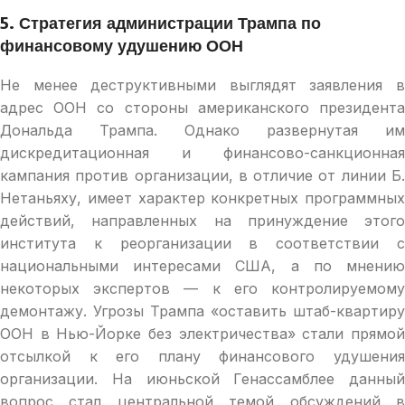
5. Стратегия
администрации
Трампа
по
финансово
му
удушени
ю
ООН
Не менее деструктивными выглядят заявления в
адрес ООН со стороны американского президента
Дональда Трампа. Однако развернутая им
дискредитационная и финансово-санкционная
кампания против организации, в отличие от линии Б.
Нетаньяху, имеет характер конкретных программных
действий, направленных на принуждение этого
института к реорганизации в соответствии с
национальными интересами США, а по мнению
некоторых экспертов — к его контролируемому
демонтажу. Угрозы Трампа «оставить штаб-квартиру
ООН в Нью-Йорке без электричества» стали прямой
отсылкой к его плану финансового удушения
организации. На июньской Генассамблее данный
вопрос стал центральной темой обсуждений в