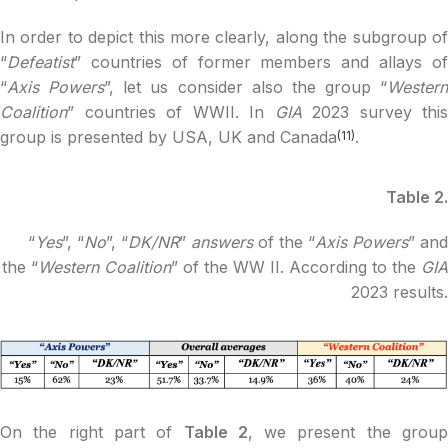
In order to depict this more clearly, along the subgroup of
“
Defeatist
” countries of former members and allays of
“
Axis Powers
”, let us consider also the group “
Western
Coalition
” countries of WWII. In
GIA
2023 survey this
group is presented by USA, UK and Canada
.
(11)
Table 2.
“
Yes
”, “
No
”, “
DK/NR
”
answers
of the “
Axis Powers
” and
the “
Western Coalition
” of the WW II. According to the
GIA
2023 results.
On the right part of
Table 2
, we present the grou