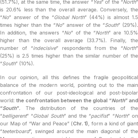
(51.7%), at the same time, the answer “
Yes
” of the “
North
is 20.6% less than the overall average. Conversely, the
“
No
” answer of the “
Global
North
” (44%) is almost 1.
times higher than the “
No
” answer of the “
South
” (29%).
In addition, the answers “
No
” of the “
North
” are 10.5
higher than the overall average (33.7%). Finally, the
number of “
indecisive
” respondents from the “
North
(25%) is 2.5 times higher than the similar number of the
“
South
” (10%).
In our opinion, all this defines the fragile geopolitical
balance of the modern world, pointing out to the main
confrontation of our post-ideological and post-bipolar
world:
the confrontation between the global “
North
” an
“
South
”
. The distribution of the countries of the
“
belligerent
” “
Global South
” and the “
pacifist
” “
North
” o
our Map of “War and Peace” (
Chr. 1)
, form a kind of gian
“
teeterboard
”, swinged around the main diagonal of the