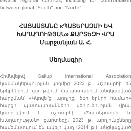
several regional conflicts, including for confrontation
between global “South” and “North”.
ՀԱՅԱՍՏԱՆԸ «ՊԱՏԵՐԱԶՄԻ ԵՎ
ԽԱՂԱՂՈՒԹՅԱՆ» ՔԱՐՏԵԶԻ ՎՐԱ
Մարջանյան Ա. Հ.
Սեղմագիր
Հիմնվելով Gallup International Association
կազմակերպության կողմից 2023 թ. աշխարհի 45
երկրներում, այդ թվում՝ Հայաստանում անցկացված
հարցման՝ «Կկռվե՞ք, արդյոք, ձեր երկրի համար»
հարցի պատասխանների վերլուծության վրա,
կառուցվում է աշխարհի «Պատերազմի և
Խաղաղության» քարտեզը։ 2023 թ․ արդյունքները
համեմատվում են ավելի վաղ (2014 թ.) անցկացված