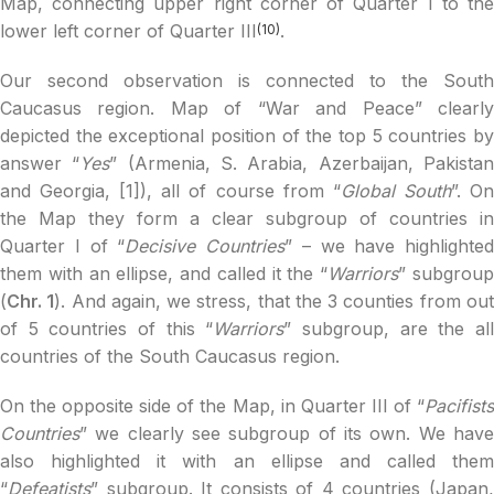
Мap, connecting upper right corner of Quarter I to the
lower left corner of Quarter III
.
(10)
Our second observation is connected to the South
Caucasus region. Map of “War and Peace” clearly
depicted the exceptional position of the top 5 countries by
answer “
Yes
” (Armenia, S. Arabia, Azerbaijan, Pakista
and Georgia, [1]), all of course from “
Global South
”. O
the Map they form a clear subgroup of countries in
Quarter I of “
Decisive Countries
” – we have highlighted
them with an ellipse, and called it the “
Warriors
” subgrou
(
Chr. 1
). And again, we stress, that the 3 counties from ou
of 5 countries of this “
Warriors
” subgroup, are the al
countries of the South Caucasus region.
On the opposite side of the Map, in Quarter III of “
Pacifists
Countries
” we clearly see subgroup of its own. We have
also highlighted it with an ellipse and called them
“
Defeatists
” subgroup. It consists of 4 countries (Japan,