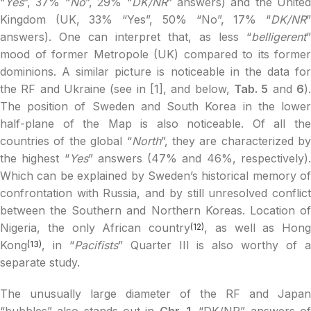
“
Yes
”, 37% “
No
”, 29% “
DK/NR
” answers) and the United
Kingdom (UK, 33% “Yes”, 50% “No”, 17% “
DK/NR
”
answers). One can interpret that, as less “
belligerent
”
mood of former Metropole (UK) compared to its former
dominions. A similar picture is noticeable in the data for
the RF and Ukraine (see in [1], and below,
Tab. 5
and
6
)
The position of Sweden and South Korea in the lower
half-plane of the Map is also noticeable. Of all the
countries of the global “
North
”, they are characterized by
the highest “
Yes
” answers (47% and 46%, respectively)
Which can be explained by Sweden’s historical memory of
confrontation with Russia, and by still unresolved conflict
between the Southern and Northern Koreas. Location of
Nigeria, the only African country
, as well as Hong
(12)
Kong
, in “
Pacifists
” Quarter III is also worthy of 
(13)
separate study.
The unusually large diameter of the RF and Japan
“bubbles” also stands out in
Chr. 1
. “DK/NR” answers o