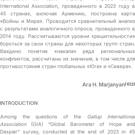
International Association, проведенного в 2023 году в
45 странах, включая Армению, построена карта
«Войны и Мира». Проводится сравнительный анализ
с результатами аналогичного опроса, проведенного в
2014 году. Рассчитываются уровни «решительности»
бороться за свои страны для некоторых групп стран.
Введено понятие «накала» ряда региональных
конфликтов, рассчитаны их значения, в том числе для
противостояния стран глобальных «Юга» и «Севера».
Ara H. Marjanyan
(1)
(2)
INTRODUCTION
Among the questions of the
Gallup International
Association
(GIA) “Global Barometer of Hope and
Despair” survey, conducted at the end of 2023 in 45