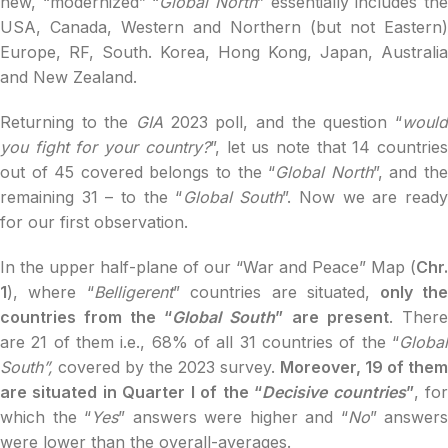
new, “modernized” “
Global
North
” essentially includes th
USA, Canada, Western and Northern (but not Eastern)
Europe, RF, South. Korea, Hong Kong, Japan, Australia
and New Zealand.
Returning to the
GIA
2023 poll, and the question “
would
you fight for your country?
”, let us note that 14 countrie
out of 45 covered belongs to the “
Global North
”, and th
remaining 31 – to the “
Global South
”. Now we are read
for our first observation.
In the upper half-plane of our “War and Peace” Map (
Chr.
1
), where “
Belligerent
” countries are situated,
only th
countries from the “
Global South
”
are present
. There
are 21 of them i.e., 68% of all 31 countries of the “
Global
South”,
covered by the 2023 survey.
Moreover, 19 of them
are situated in Quarter I of the “
Decisive countries
”
, fo
which the “
Yes
” answers were higher and “
No
” answers
were lower than the overall-averages.