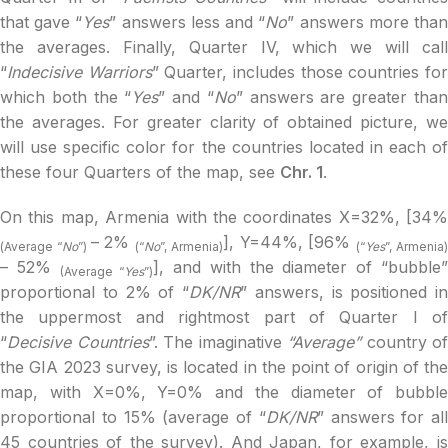
that gave “
Yes
” answers less and “
No
” answers more tha
the averages. Finally, Quarter IV, which we will call
“
Indecisive Warriors
” Quarter, includes those countries fo
which both the “
Yes
” and “
No
” answers are greater tha
the averages. For greater clarity of obtained picture, we
will use specific color for the countries located in each of
these four Quarters of the map, see
Chr. 1
.
On this map, Armenia with the coordinates Х=32%, [34%
– 2%
], Y=44%, [96%
(Average “
No
”)
(“
No
”, Armenia)
(“
Yes
”, Armenia
– 52%
], and with the diameter of “bubble
(Average “
Yes
”)
proportional to 2% of “
DK/NR
” answers, is positioned in
the uppermost and rightmost part of Quarter I of
“
Decisive Countries
”. The imaginative
“Average”
country of
the GIA 2023 survey, is located in the point of origin of the
map, with Х=0%, Y=0% and the diameter of bubble
proportional to 15% (average of “
DK/NR
” answers for all
45 countries of the survey). And Japan, for example, is