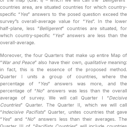
of the map (
Chr. 1
) – which we will call the “
Belligerent
countries area, are situated countries for which country-
specific “
Yes
” answers to the posed question exceed the
survey”s overall-average value for “
Yes
”. In the lowe
half-plane, less “
Belligerent
” countries are situated, fo
which country-specific “
Yes
” answers are less than the
overall-average.
Moreover, the four Quarters that make up entire Map of
“
War and Peace
” also have their own,
qualitative
meaning:
in fact, this is the essence of the proposed method.
Quarter I units a group of countries, where the
percentage of “
Yes
” answers was more, and th
percentage of “
No
” answers was less than the overall
average of survey. We will call Quarter I “
Decisive
Countries
” Quarter. The Quarter II, which we will call
“
Indecisive Pacifists
” Quarter, unites countries that gav
“
Yes
” and “
No
” answers less than their averages. The
Quarter III of “
Pacifists Countries
” will include countrie