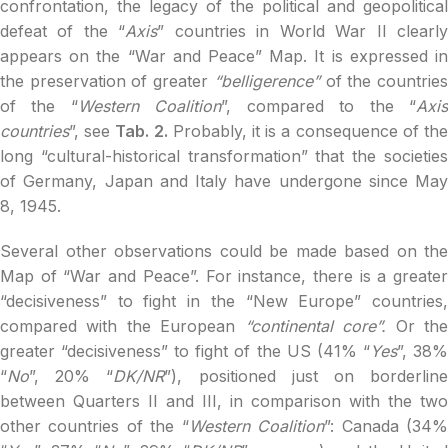
confrontation, the legacy of the political and geopolitical
defeat of the “
Axis
” countries in World War II clearl
appears on the “War and Peace” Map. It is expressed in
the preservation of greater
“belligerence”
of the countrie
of the “
Western Coalition
”, compared to the “
Axi
countries
”, see
Tab. 2.
Probably, it is a consequence of th
long “cultural-historical transformation” that the societies
of Germany, Japan and Italy have undergone since May
8, 1945.
Several other observations could be made based on the
Map of “War and Peace”. For instance, there is a greater
“decisiveness” to fight in the “New Europe” countries,
compared with the European
“continental core”.
Or th
greater “decisiveness” to fight of the US (41% “
Yes
”, 38
“
No
”, 20% “
DK/NR
”), positioned just on borderlin
between Quarters II and III, in comparison with the two
other countries of the “
Western Coalition
”: Canada (34