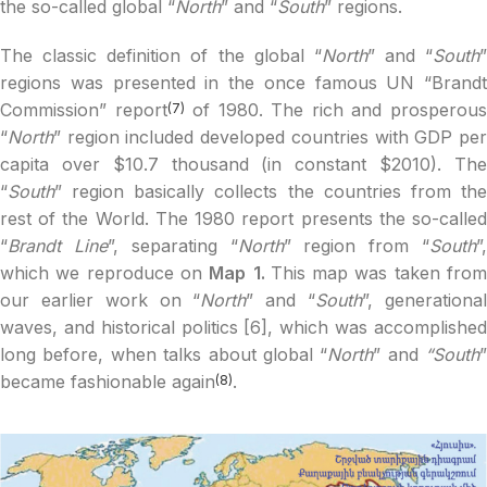
the so-called global “
North
” and “
South
” regions.
The classic definition of the global “
North
” and “
South
”
regions was presented in the once famous UN “Brandt
Commission” report
of 1980. The rich and prosperou
(7)
“
North
” region included developed countries with GDP per
capita over $10.7 thousand (in constant $2010). The
“
South
” region basically collects the countries from the
rest of the World. The 1980 report presents the so-called
“
Brandt Line
”, separating “
North
” region from “
South
”
which we reproduce on
Map
1.
This map was taken fro
our earlier work on “
North
” and “
South
”, generationa
waves, and historical politics [6], which was accomplished
long before, when talks about global “
North
” and
“South
”
became fashionable again
.
(8)