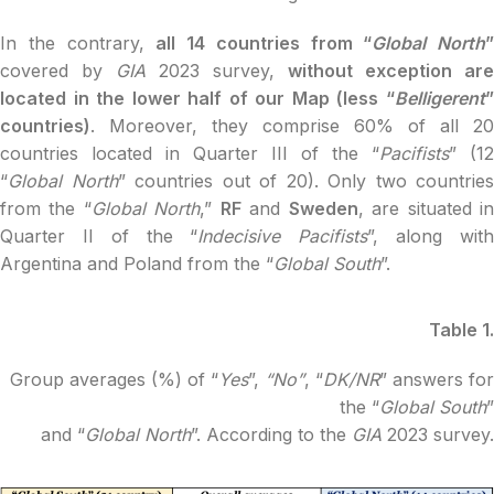
In the contrary,
all 14 countries from “
Global North
”
covered by
GIA
2023 survey,
without exception are
located
in the lower half of our Map (less “
Belligerent
countries)
. Moreover, they comprise 60% of all 20
countries located in Quarter III of the “
Pacifists
” (12
“
Global North
” countries out of 20). Only two countries
from the “
Global North
,”
RF
and
Sweden
, are situated i
Quarter II of the “
Indecisive Pacifists
”, along wit
Argentina and Poland from the “
Global South
”.
Table 1.
Group averages (%) of “
Yes
”,
“No”
, “
DK/NR
” answers for
the “
Global South
”
and “
Global North
”. According to the
GIA
2023 survey.