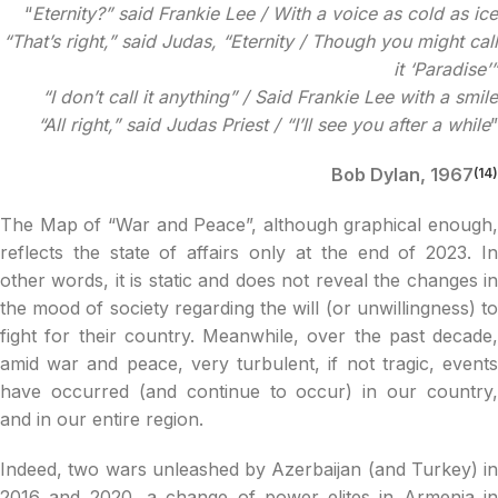
“
Eternity?” said Frankie Lee / With a voice as cold as ice
“That’s right,” said Judas, “Eternity / Though you might call
it ‘Paradise’”
“I don’t call it anything” / Said Frankie Lee with a smile
“All right,” said Judas Priest / “I’ll see you after a while
”
Bob Dylan, 1967
(14)
The Map of “War and Peace”, although graphical enough,
reflects the state of affairs only at the end of 2023. In
other words, it is static and does not reveal the changes in
the mood of society regarding the will (or unwillingness) to
fight for their country. Meanwhile, over the past decade,
amid war and peace, very turbulent, if not tragic, events
have occurred (and continue to occur) in our country,
and in our entire region.
Indeed, two wars unleashed by Azerbaijan (and Turkey) in
2016 and 2020, a change of power elites in Armenia in