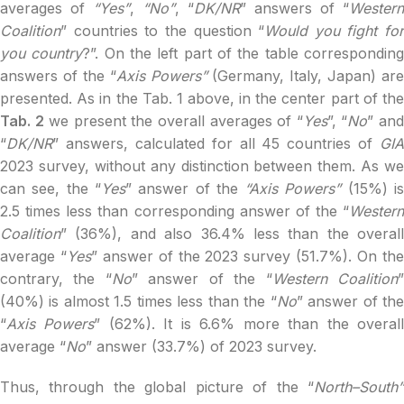
averages of
“Yes”
,
“No”
, “
DK/NR
” answers of “
Western
Coalition
” countries to the question “
Would you fight for
you country
?”. On the left part of the table correspondin
answers of the “
Axis Powers”
(Germany, Italy, Japan) are
presented. As in the Tab. 1 above, in the center part of the
Tab. 2
we present the overall averages of “
Yes
”, “
No
” an
“
DK/NR
” answers, calculated for all 45 countries of
GIA
2023 survey, without any distinction between them. As we
can see, the “
Yes
” answer of the
“Axis Powers”
(15%) i
2.5 times less than corresponding answer of the “
Western
Coalition
” (36%), and also 36.4% less than the overall
average “
Yes
” answer of the 2023 survey (51.7%). On th
contrary, the “
No
” answer of the “
Western Coalition
(40%) is almost 1.5 times less than the “
No
” answer of th
“
Axis
Powers
” (62%). It is 6.6% more than the overal
average “
No
” answer (33.7%) of 2023 survey.
Thus, through the global picture of the “
North–South”