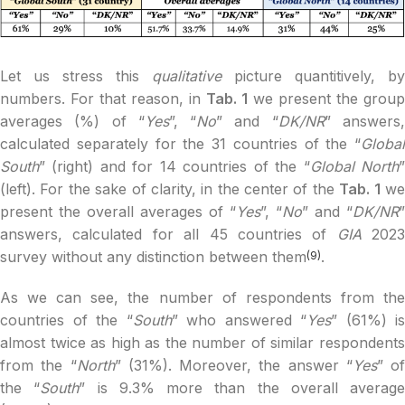
Let us stress this
qualitative
picture quantitively, by
numbers. For that reason, in
Tab. 1
we present the group
averages (%) of “
Yes
”, “
No
” and “
DK/NR
” answers
calculated separately for the 31 countries of the “
Global
South
” (right) and for 14 countries of the “
Global North
(left). For the sake of clarity, in the center of the
Tab. 1
w
present the overall averages of “
Yes
”, “
No
” and “
DK/NR
”
answers, calculated for all 45 countries of
GIA
2023
survey without any distinction between them
.
(9)
As we can see, the number of respondents from the
countries of the “
South
” who answered “
Yes
” (61%) is
almost twice as high as the number of similar respondents
from the “
North
” (31%). Moreover, the answer “
Yes
” of
the “
South
” is 9.3% more than the overall average