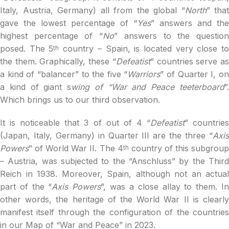
Italy, Austria, Germany) all from the global “
North
” that
gave the lowest percentage of “
Yes
” answers and the
highest percentage of “
No
” answers to the questio
posed. The 5
country – Spain, is located very close t
th
the them. Graphically, these “
Defeatist
” countries serve a
a kind of “balancer” to the five “
Warriors
” of Quarter I, o
a kind of giant s
wing of “War and Peace
teeterboard
”
Which brings us to our third observation.
It is noticeable that 3 of out of 4 “
Defeatist
” countrie
(Japan, Italy, Germany) in Quarter III are the three “
Axis
Powers
” of World War II. The 4
country of this subgrou
th
– Austria, was subjected to the “Anschluss” by the Third
Reich in 1938. Moreover, Spain, although not an actual
part of the “
Axis Powers
”, was a close allay to them. I
other words, the heritage of the World War II is clearly
manifest itself through the configuration of the countries
in our Map of “War and Peace” in 2023.