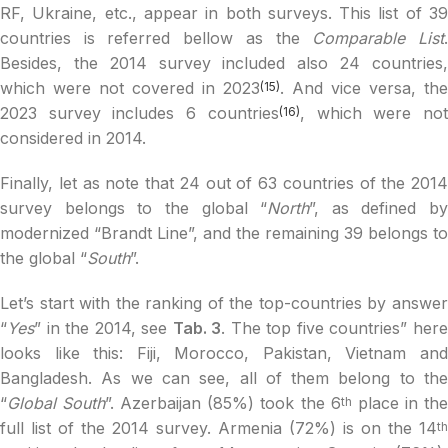
RF, Ukraine, etc., appear in both surveys. This list of 39
countries is referred bellow as the
Comparable List
Besides, the 2014 survey included also 24 countries,
which were not covered in 2023
. And vice versa, the
(15)
2023 survey includes 6 countries
, which were no
(16)
considered in 2014.
Finally, let as note that 24 out of 63 countries of the 2014
survey belongs to the global “
North
”, as defined by
modernized “Brandt Line”, and the remaining 39 belongs to
the global “
South
”.
Let’s start with the ranking of the top-countries by answer
“
Yes
” in the 2014, see
Tab. 3
. The top five countries” her
looks like this: Fiji, Morocco, Pakistan, Vietnam and
Bangladesh. As we can see, all of them belong to the
“
Global South
”. Azerbaijan (85%) took the 6
place in th
th
full list of the 2014 survey. Armenia (72%) is on the 14
th