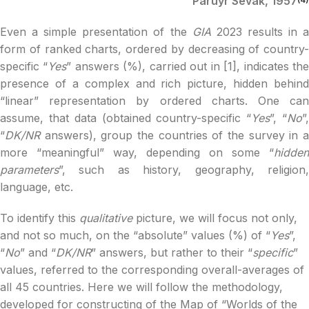
Paruyr Sevak, 1957
Even a simple presentation of the
GIA
2023 results in 
form of ranked charts, ordered by decreasing of country-
specific “
Yes
” answers (%), carried out in [1], indicates th
presence of a complex and rich picture, hidden behind
“linear” representation by ordered charts. One can
assume, that data (obtained country-specific “
Yes
”, “
No
”
“
DK/NR
answers), group the countries of the survey in 
more “meaningful” way, depending on some “
hidden
parameters
”, such as history, geography, religion,
language, etc.
To identify this
qualitative
picture, we will focus not only,
and not so much, on the “absolute” values (%) of “
Yes
”,
“
No
” and “
DK/NR
” answers, but rather to their “
specific
”
values, referred to the corresponding overall-averages of
all 45 countries. Here we will follow the methodology,
developed for constructing of the Map of “Worlds of the