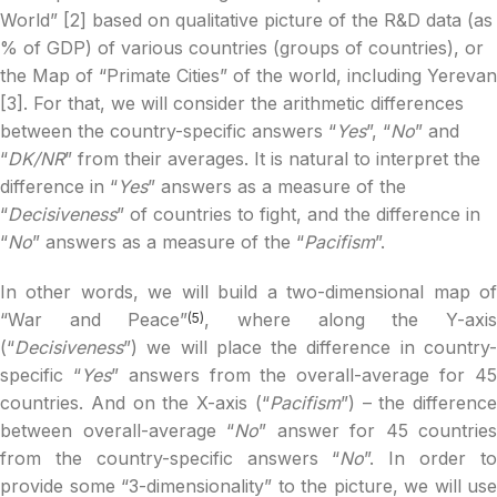
World” [2] based on qualitative picture of the R&D data (as
% of GDP) of various countries (groups of countries), or
the Map of “Primate Cities” of the world, including Yerevan
[3]. For that, we will consider the arithmetic differences
between the country-specific answers “
Yes
”, “
No
” and
“
DK/NR
” from their averages. It is natural to interpret the
difference in “
Yes
” answers as a measure of the
“
Decisiveness
” of countries to fight, and the difference in
“
No
” answers as a measure of the “
Pacifism
”.
In other words, we will build a two-dimensional map of
“War and Peace”
, where along the Y-axi
(5)
(“
Decisiveness
”) we will place the difference in country-
specific “
Yes
” answers from the overall-average for 4
countries. And on the X-axis (“
Pacifism
”) – the difference
between overall-average “
No
” answer for 45 countries
from the country-specific answers “
No
”. In order t
provide some “3-dimensionality” to the picture, we will use