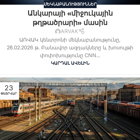
ՄԵԿՆԱԲԱՆՈՒԹՅՈՒՆՆԵՐ
Անկարայի «միջուկային
թղթածրարի» մասին
ARVAK
ԱՌՎԱԿ կենտրոնի մեկնաբանությունը,
28.02.2026 թ. Բանավոր ազդակները և խոսույթի
փոփոխությունը CNN...
ԿԱՐԴԱԼ ԱՎԵԼԻՆ
23
ՓԵՏՐՎԱՐ