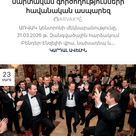
մարտական գործողությունների
հավանական ասպարեզ
ARVAK
ԱՌՎԱԿ կենտրոնի մեկնաբանությունը,
31.03.2026 թ. Զանգվածային հարձակում
Բենդեր-Էնզելիի վրա. նախադեպ և...
ԿԱՐԴԱԼ ԱՎԵԼԻՆ
23
ՄԱՐՏ