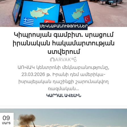
ՄԵԿՆԱԲԱՆՈՒԹՅՈՒՆՆԵՐ
Կիպրոսյան գամբիտ. սրացում
իրանական հակամարտության
ստվերում
ARVAK
ԱՌՎԱԿ կենտրոնի մեկնաբանությունը,
23.03.2026 թ. Իրանի դեմ ամերիկա-
իսրայելական դաշինքի շարունակվող
ռազմական...
ԿԱՐԴԱԼ ԱՎԵԼԻՆ
09
ՄԱՐՏ