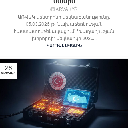
մասին
ARVAK
ԱՌՎԱԿ կենտրոնի մեկնաբանությունը,
05.03.2026 թ. Նախաձեռնության
հաստատութենակացում. ՙԽաղաղության
խորհրդի՚ մեկնարկը 2026...
ԿԱՐԴԱԼ ԱՎԵԼԻՆ
26
ՓԵՏՐՎԱՐ