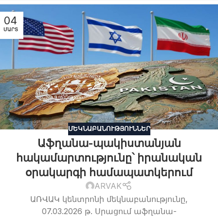
04
ՄԱՐՏ
ՄԵԿՆԱԲԱՆՈՒԹՅՈՒՆՆԵՐ
Աֆղանա-պակիստանյան
հակամարտությունը՝ իրանական
օրակարգի համապատկերում
ARVAK
ԱՌՎԱԿ կենտրոնի մեկնաբանությունը,
07.03.2026 թ. Սրացում աֆղանա-