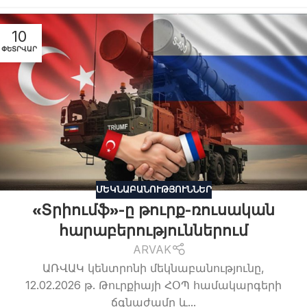
10
ՓԵՏՐՎԱՐ
ՄԵԿՆԱԲԱՆՈՒԹՅՈՒՆՆԵՐ
«Տրիումֆ»-ը թուրք-ռուսական
հարաբերություններում
ARVAK
ԱՌՎԱԿ կենտրոնի մեկնաբանությունը,
12.02.2026 թ. Թուրքիայի ՀՕՊ համակարգերի
ճգնաժամը և...