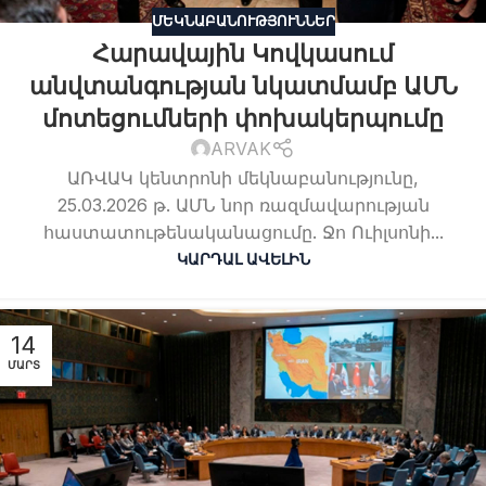
ՄԵԿՆԱԲԱՆՈՒԹՅՈՒՆՆԵՐ
Հարավային Կովկասում
անվտանգության նկատմամբ ԱՄՆ
մոտեցումների փոխակերպումը
ARVAK
ԱՌՎԱԿ կենտրոնի մեկնաբանությունը,
25.03.2026 թ. ԱՄՆ նոր ռազմավարության
հաստատութենականացումը. Ջո Ուիլսոնի...
ԿԱՐԴԱԼ ԱՎԵԼԻՆ
14
ՄԱՐՏ