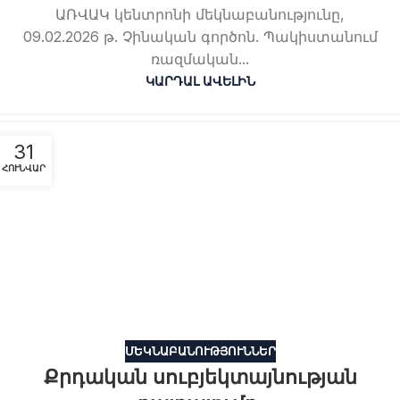
ԱՌՎԱԿ կենտրոնի մեկնաբանությունը,
09.02.2026 թ. Չինական գործոն. Պակիստանում
ռազմական...
ԿԱՐԴԱԼ ԱՎԵԼԻՆ
31
ՀՈՒՆՎԱՐ
ՄԵԿՆԱԲԱՆՈՒԹՅՈՒՆՆԵՐ
Քրդական սուբյեկտայնության