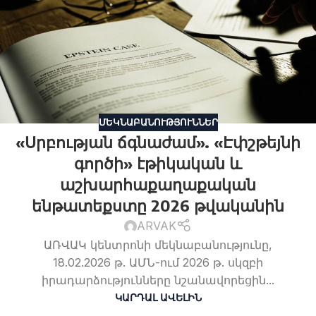
ՄԵԿՆԱԲԱՆՈՒԹՅՈՒՆՆԵՐ
«Սրբության ճգնաժամ». «Էփշթեյնի
գործի» էթիկական և
աշխարհաքաղաքական
ենթատեքստը 2026 թվականին
ARVAK
ԱՌՎԱԿ կենտրոնի մեկնաբանությունը,
18.02.2026 թ. ԱՄՆ-ում 2026 թ. սկզբի
իրադարձությունները նշանավորեցին...
ԿԱՐԴԱԼ ԱՎԵԼԻՆ