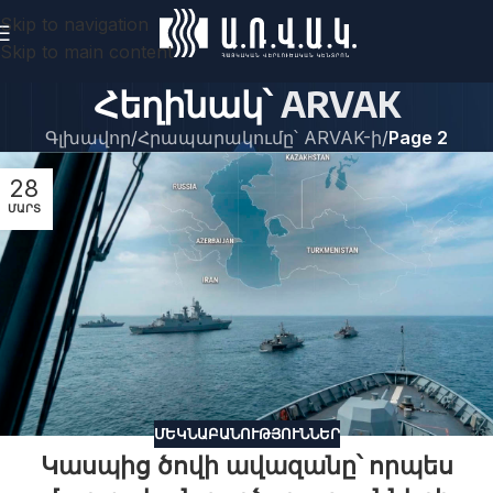
Skip to navigation
Skip to main content
Հեղինակ՝
ARVAK
Գլխավոր
/
Հրապարակումը՝ ARVAK-ի
/
Page 2
28
ՄԱՐՏ
ՄԵԿՆԱԲԱՆՈՒԹՅՈՒՆՆԵՐ
Կասպից ծովի ավազանը՝ որպես