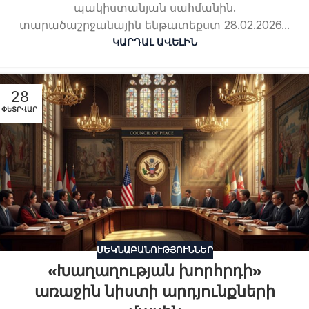
պակիստանյան սահմանին.
տարածաշրջանային ենթատեքստ 28.02.2026...
ԿԱՐԴԱԼ ԱՎԵԼԻՆ
28
ՓԵՏՐՎԱՐ
ՄԵԿՆԱԲԱՆՈՒԹՅՈՒՆՆԵՐ
«Խաղաղության խորհրդի»
առաջին նիստի արդյունքների