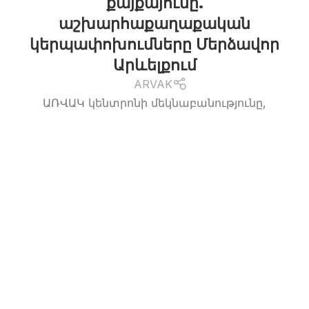
քայքայումը.
աշխարհաքաղաքական
կերպափոխումները Մերձավոր
Արևելքում
ARVAK
ԱՌՎԱԿ կենտրոնի մեկնաբանությունը,
02.02.2026 թ. Օպերատիվ իրավիճակը
Ռոժավայում. խուսավարման տարածքի...
ԿԱՐԴԱԼ ԱՎԵԼԻՆ
26
ՀՈՒՆՎԱՐ