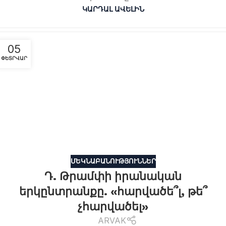
ԿԱՐԴԱԼ ԱՎԵԼԻՆ
05
ՓԵՏՐՎԱՐ
ՄԵԿՆԱԲԱՆՈՒԹՅՈՒՆՆԵՐ
Դ. Թրամփի իրանական
երկընտրանքը. «հարվածե՞լ, թե՞
չհարվածել»
ARVAK