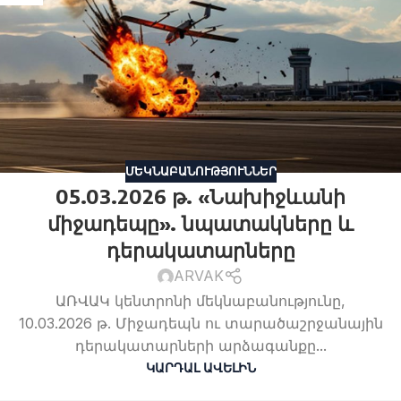
ՄԵԿՆԱԲԱՆՈՒԹՅՈՒՆՆԵՐ
05.03.2026 թ. «Նախիջևանի
միջադեպը». նպատակները և
դերակատարները
ARVAK
ԱՌՎԱԿ կենտրոնի մեկնաբանությունը,
10.03.2026 թ. Միջադեպն ու տարածաշրջանային
դերակատարների արձագանքը...
ԿԱՐԴԱԼ ԱՎԵԼԻՆ