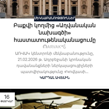
ՄԵԿՆԱԲԱՆՈՒԹՅՈՒՆՆԵՐ
Բաքվի կողմից «Աղվանական
նախագծի»
հաստատութենականացումը
ARVAK
ԱՌՎԱԿ կենտրոնի մեկնաբանությունը,
21.02.2026 թ. Ադրբեջանի կրոնական
դավանանքների ներկայացուցիչների
պատվիրակությունը «Կովկասի...
ԿԱՐԴԱԼ ԱՎԵԼԻՆ
16
ՓԵՏՐՎԱՐ