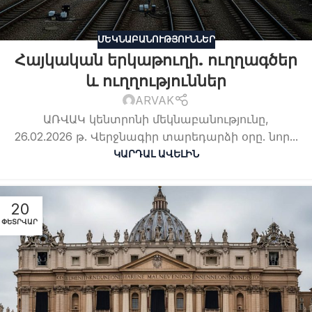
ՄԵԿՆԱԲԱՆՈՒԹՅՈՒՆՆԵՐ
Հայկական երկաթուղի. ուղղագծեր
և ուղղություններ
ARVAK
ԱՌՎԱԿ կենտրոնի մեկնաբանությունը,
26.02.2026 թ. Վերջնագիր տարեդարձի օրը. նոր...
ԿԱՐԴԱԼ ԱՎԵԼԻՆ
20
ՓԵՏՐՎԱՐ