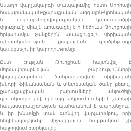
Ասադի վարչակարգի տապալումից հետո Սիրիայի
հասարակական-քաղաքական, ազգային-կրոնական
և սոցիալ-ժողովրդագրական կառուցվածքի
փլուզումը միայն արագացել է ի հեճուկս Թուրքիայի
երկարամյա ջանքերին՝ ապացուցելու սիրիական
պետականության քայքայման գործընթացը
կասեցնելու իր կարողությունը:
Ըստ էության Թուրքիան հայտնվել է
մերձավորարևելյան բարդությունների
կիզակենտրոնում՝ ծանրաբեռնված սիրիական
խնդրի ֆինանսական և տնտեսական ծանր բեռով,
քաղաքացիական բախումների անլուծելի
գլուխկոտրուկով, որն այդ երկրում ուժերի և շահերի
հավասարակշռության պահպանում է պահանջում,
և իր խնամքի տակ գտնվող վարչախմբով, որի
հեղինակությունը միջազգային հարթակում չի
հաջողվում բարելավել։