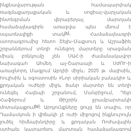
ինքնավարության համապարփակ
ռազմաքաղաքական և սոցիալ-վարչական
ինտեգրման վերաբերյալ մարտյան
համաձայնագիրն առաջվա պես մնում է
սպառնալիքի տակ
։ Համաձայնագրի
[5]
ստորագրումից հետո Շեյխ-Մաքսուդ և Աշրաֆիե
շրջաններում տեղի ունեցող մարտերը սրացման
միակ բռնկումը չեն ՍԱՀ-ի ժամանակավոր
նախագահ Ահմեդ ալ-Շարաայի և ՍԺՈՒ-ի
առաջնորդ Մազլում Աբդիի միջև։ 2025 թ. մայիսին,
հուլիսին և օգոստոսին «Նոր սիրիական բանակի» և
քրդական ուժերի միջև ծանր մարտեր են տեղի
ունեցել Հալեպի շրջանում, Մանբիջում, Դեյր
Հաֆերում և Թիշրին ջրամբարտակի
մոտակայքում
: Արդյունքները ցույց են տալիս, որ
[6]
Դամասկոսն ի վիճակի չէ ուժի միջոցով ինքնուրույն
լուծել հիմնախնդիրը և քրդական Ռոժավային
ստիպել կատարելու մարտյան համաձայնագրով