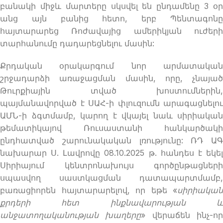
բանակի միջև մարտերը սկսվել են ընդամենը 3 օր
անց այն բանից հետո, երբ Պենտագոնը
հայտարարեց Ռոժավայից ամերիկյան ուժերի
տարհանումը դադարեցնելու մասին:
Քրդական օրակարգում նոր արմատական
շրջադարձի առաջացման մասին, որը, չնայած
Թուրքիային տված խոստումներին,
պայմանավորված է ՍԱՀ-ի փլուզումն արագացնելու
ԱՄՆ-ի ձգտմամբ, կարող է վկայել նաև սիրիական
թեմատիկայով Ռուսաստանի հանկարծակի
ընդհատված շարունակական լռությունը: ՌԴ ԱԳ
նախարար Ս. Լավրովը 08.10.2025 թ. հանդես է եկել
Սիրիայում կենտրոնախույս գործընթացների
սպասվող սաստկացման դատապարտմամբ,
բառացիորեն հայտարարելով, որ եթե «
սիրիական
քրդերի
հետ
ինքնավարության
անջատողականության
խաղերը
» վերաճեն ինչ-ո