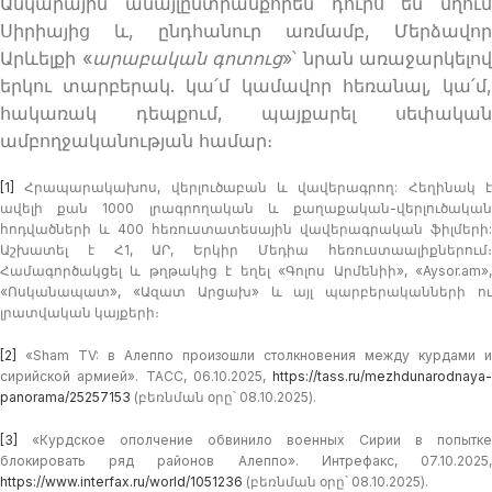
Անկարային անայլընտրանքորեն դուրս են մղում
Սիրիայից և, ընդհանուր առմամբ, Մերձավոր
Արևելքի «
արաբական գոտուց
»՝ նրան առաջարկելով
երկու տարբերակ. կա՛մ կամավոր հեռանալ, կա՛մ,
հակառակ դեպքում, պայքարել սեփական
ամբողջականության համար։
[1]
Հրապարակախոս, վերլուծաբան և վավերագրող: Հեղինակ է
ավելի քան 1000 լրագրողական և քաղաքական-վերլուծական
հոդվածների և 400 հեռուստատեսային վավերագրական ֆիլմերի:
Աշխատել է Հ1, ԱՐ, Երկիր Մեդիա հեռուստաալիքներում։
Համագործակցել և թղթակից է եղել «Գոլոս Արմենիի», «Aysor.am»,
«Ոսկանապատ», «Ազատ Արցախ» և այլ պարբերականների ու
լրատվական կայքերի։
[2]
«Sham TV: в Алеппо произошли столкновения между курдами и
сирийской армией». TACC, 06.10.2025,
https://tass.ru/mezhdunarodnaya-
panorama/25257153
(բեռնման օրը՝ 08.10.2025).
[3]
«Курдское ополчение обвинило военных Сирии в попытке
блокировать ряд районов Алеппо». Интрефакс, 07.10.2025,
https://www.interfax.ru/world/1051236
(բեռնման օրը՝ 08.10.2025).