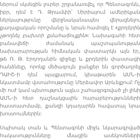
ներում սկսեցին լուրեր շրջանառվել, որ Պենտագոնն,
իբր, դեմ է Դ. Թրամփի՝ Սիրիայում ամերիկյան
ներկայությունը վերջնականապես վերացնելու
քաղաքական որոշմանը և նրան համոզել է «
քրդերին
չթողնել
բախտի քմահաճույքին
»: Նախագահի հետ
բանավեճի ժամանակ պաշտպանության
նախարարության հիմնական փաստարկն այն էր,
թե Ռ. Թ. Էրդողանին զիջելը և քրդերին փաստացի
հանձնելը, որոնք մեծագույն ջանքեր են գործադրել
ԴԱԻՇ-ի դեմ պայքարում, կխաթարեն ԱՄՆ-ի
նկատմամբ վստահությունը Մերձավոր Արևելքում: Ոչ
մի ուժ կամ պետություն այլևս շահագրգռված չի լինի
ԱՄՆ-ի հետ դաշնակցային հարաբերությունների
հաստատմամբ, քանզի կդադարեն հավատալ նրա
խոստումներին:
Սպիտակ տան և Պենտագոնի միջև նկարագրված
հակասությունները մնացին ասեկոսեների