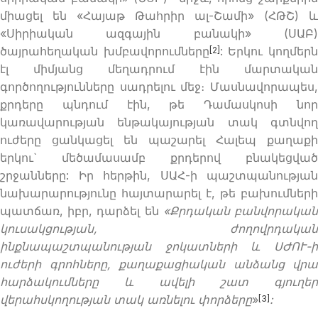
միացել են «Հայաթ Թահրիր ալ-Շամի» (ՀԹՇ) և
«Սիրիական ազգային բանակի» (ՍԱԲ)
ծայրահեղական խմբավորումները
: Երկու կողմեր
[2]
էլ միմյանց մեղադրում էին մարտական
գործողությունները սադրելու մեջ։ Մասնավորապես,
քրդերը պնդում էին, թե Դամասկոսի նոր
կառավարության ենթակայության տակ գտնվող
ուժերը ցանկացել են պաշարել Հալեպ քաղաքի
երկու` մեծամասամբ քրդերով բնակեցված
շրջանները: Իր հերթին, ՍԱՀ-ի պաշտպանության
նախարարությունը հայտարարել է, թե բախումների
պատճառ, իբր, դարձել են
«
Քրդական բանվորակա
կուսակցության
,
ժողովրդական
ինքնապաշտպանության ջոկատների և ՍԺՈՒ-ի
ուժերի
գրոհները
,
քաղաքացիական անձանց վրա
հարձակումները
և
ավելի
շատ
գյուղեր
վերահսկողության
տակ
առնելու
փորձերը
»
:
[3]