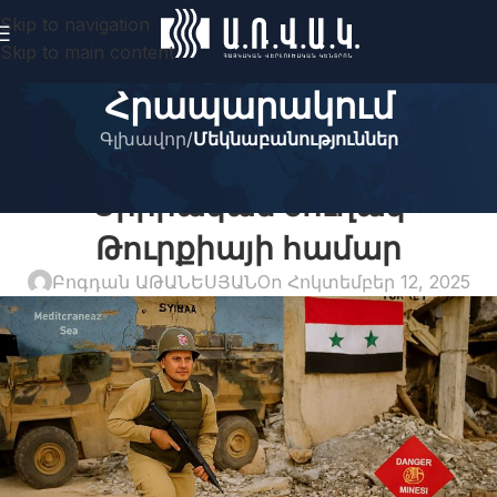
Skip to navigation
Skip to main content
Հրապարակում
Գլխավոր
/
Մեկնաբանություններ
ՄԵԿՆԱԲԱՆՈՒԹՅՈՒՆՆԵՐ
Սիրիական ծուղակ
Թուրքիայի համար
Բոգդան ԱԹԱՆԵՍՅԱՆ
On Հոկտեմբեր 12, 2025