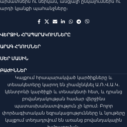
արմատներն ու ներկան, անցյալի ընկալումներն ու
արդի կյանքի պահանջները։
ՎԵՐՋԻՆ ՀՐԱՊԱՐԱԿՈՒՄՆԵՐԸ
ԱՐԱԳ ՀՂՈՒՄՆԵՐ
ՄԵՐ ՄԱՍԻՆ
ԲԱԺԻՆՆԵՐ
Կայքում հրապարակված կարծիքները և
տեսակետերը կարող են չհամընկնել Ա․Ռ․Վ․Ա․Կ․
կենտրոնի կարծիքի և տեսակետի հետ, և դրանց
բովանդակության համար վերջինս
պատասխանատվություն չի կրում։ Բոլոր
փորձագիտական եզրակացությունները և նյութերը
կայքում տեղադրվում են առանց բովանդակային
խմբագրման։