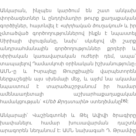
Անկարան, ինչպես կարծում են շատ անկախ
փորձագետներ և ընդդիմադիր թուրք քաղաքական
գործիչներ, հայտնվել է
«
սիրիական
ծուղակում
»
և ի
չմտածված գործողություններով ինքն է նպաստել
Սիրիայի փլուզմանը, նախ` սկսելով մի շարք
անդրսահմանային գործողություններ քրդերի և
սիրիական կառավարական ուժերի դեմ, ապա՝
տապալելով Դամասկոսի օրինական իշխանությունը։
ԱՄՆ-ը և Իսրայելը Թուրքիային վարպետորեն
ներքաշեցին այս սխեմայի մեջ, և այժմ նա ակամա
նպաստում է տարածաշրջանում իր համար
ամենաաղետալի աշխարհաքաղաքական
համակցության` «
Մեծ
Քրդստաին
» ստեղծմանը
:
[15]
Անկարայի՝ Վաշինգտոնի և Թել Ավիվի ծրագիրը
խափանելու համար խուսավարման դաշտն
արագորեն նեղանում է: ԱՄՆ նախագահ Դ. Թրամփը