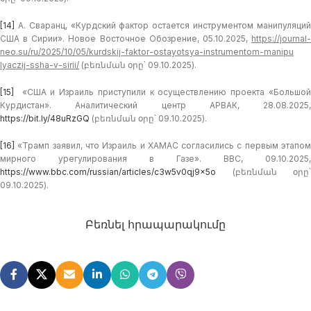
[14]
А. Сваранц, «Курдский фактор остается инструментом манипуляций
США в Сирии». Новое Восточное Обозрение, 05.10.2025,
https://journal-
neo.su/ru/2025/10/05/kurdskij-faktor-ostayotsya-instrumentom-manipu
lyaczij-ssha-v-sirii/
(բեռնման օրը՝ 09.10.2025).
[15]
«США и Израиль приступили к осуществлению проекта «Большой
Курдистан». Аналитический центр АРВАК, 28.08.2025,
https://bit.ly/48uRzGQ
(բեռնման օրը՝ 09.10.2025).
[16]
«Трамп заявил, что Израиль и ХАМАС согласились с первым этапом
мирного урегулирования в Газе». BBC, 09.10.2025,
https://www.bbc.com/russian/articles/c3w5v0qj9x5o
(բեռնման օրը՝
09.10.2025).
Բեռնել հրապարակումը