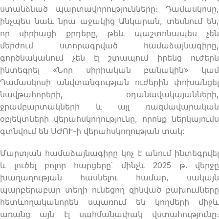
ստանձնած պարտավորությունները։ Դամասկոսը,
ինչպես նաև նրա աջակից Անկարան, տեսնում են,
որ սիրիացի քրդերը, թեև պաշտոնապես չեն
մերժում ստորագրված համաձայնագիրը,
գործնականում չեն էլ շտապում իրենց ուժերն
ինտեգրել «Նոր սիրիական բանակին» կամ
Դամասկոսի անվտանգության ուժերին փոխանցել
նավթահորերի, օդանավակայանների,
ջրամբարտակների և այլ ռազմավարական
օբյեկտների վերահսկողությունը, որոնք ներկայումս
գտնվում են ՍԺՈՒ-ի վերահսկողության տակ:
Մարտյան համաձայնագիրը կոչ է անում ինտեգրվել
և լուծել բոլոր հարցերը՝ մինչև 2025 թ. վերջը
խաղաղության հասնելու համար, սակայն
պարբերաբար տեղի ունեցող զինված բախումները
հետևողականորեն սպառում են կողմերի միջև
առանց այն էլ սահմանափակ վստահությունը։