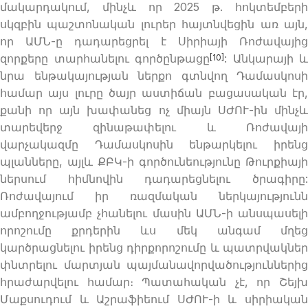
մակարդակում, մինչև որ 2025 թ. հոկտեմբերի
սկզբին պաշտոնական լուրեր հայտնվեցին առ այն,
որ ԱՄՆ-ը դադարեցրել է Սիրիայի Ռոժավայից
զորքերը տարհանելու գործընթացը
: Անկարայի և
[10]
նրա ենթակայության ներքո գտնվող Դամասկոսի
համար այս լուրը ծայր աստիճան բացասական էր,
քանի որ այն խափանեց ոչ միայն ՍԺՈՒ-ին մինչև
տարեվերջ զինաթափելու և Ռոժավայի
վարչակազմը Դամասկոսին ենթարկելու իրենց
պլանները, այլև ՔԲԿ-ի գործունեությունը Թուրքիայի
ներսում հիմնովին դադարեցնելու ծրագիրը:
Ռոժավայում իր ռազմական ներկայությունն
ամբողջությամբ չհանելու մասին ԱՄՆ-ի անսպասելի
որոշումը քրդերին ևս մեկ անգամ մղեց
կարծրացնելու իրենց դիրքորոշումը և պատրվակներ
փնտրելու մարտյան պայմանավորվածություններից
հրաժարվելու համար։ Պատահական չէ, որ Շեյխ
Մաքսուդում և Աշրաֆիեում ՍԺՈՒ-ի և սիրիական