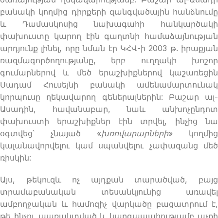
բանակի կողմից դիրքերի զանգվածային հանձնումը
և Դամասկոսից նախագահի հանկարծակի
փախուստը կարող էին գաղտնի համաձայնության
արդյունք լինել, որը նման էր ԿՀՎ-ի 2003 թ. իրաքյան
ռազմագործողությանը, երբ ուղղակի խոշոր
գումարներով և մեծ երաշխիքներով կաշառեցին
Սադամ Հուսեյնի բանակի ամենամարտունակ
կորպուսը ղեկավարող գեներալներին: Բաշար ալ-
Ասադին, հավանաբար, նաև անխոչընդոտ
փախուստի երաշխիքներ էին տրվել, ինչից նա
օգտվեց՝ չնայած «
խռովարարների
» կողմից
կալանավորվելու կամ սպանվելու չափազանց մեծ
ռիսկին:
Այս, թեկուզև ոչ այդքան տարածված, բայց
տրամաբանական տեսանկյունից առավել
ամբողջական և համոզիչ վարկածը բացատրում է,
թե ինչու պառակտված և կարգապահությամբ աչքի