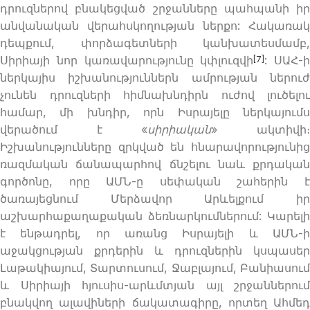
դրուզներով բնակեցված շրջանները պահպանի իր
անվանական վերահսկողության ներքո: Հակառակ
դեպքում, փորձագետների կանխատեսմամբ,
Սիրիայի նոր կառավարությունը կփլուզվի
: ՍԱՀ-ի
[7]
ներկայիս իշխանություններն ամրության ներուժ
չունեն դրուզների հիմնախնդիրն ուժով լուծելու
համար, մի խնդիր, որն Իսրայելը ներկայումս
վերածում է «
սիրիական
» ակտիվի
Իշխանությունները զրկված են հնարավորությունից
ռազմական ճանապարհով ճնշելու նաև քրդական
գործոնը, որը ԱՄՆ-ը սեփական շահերին է
ծառայեցնում Մերձավոր Արևելքում իր
աշխարհաքաղաքական ձեռնարկումներում: Կարելի
է ենթադրել, որ առանց Իսրայելի և ԱՄՆ-ի
աջակցության քրդերին և դրուզներին կսպասեր
Լաթակիայում, Տարտուսում, Ջաբլայում, Բանիասում
և Սիրիայի հյուսիս-արևմտյան այլ շրջաններում
բնակվող ալավիների ճակատագիրը, որտեղ Ահմեդ