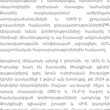
նյարդայնությամբ է արձագանքել օգոստոսին և
սեպտեմբերին սիրիական Հասաքա նահանգի
Քասրեկ ռազմակայանում ամերիկյան
ստորաբաժանումների և ՍԺՈՒ-ի քրդական
ջոկատների համատեղ զորավարժություններին
։
[14]
Անկարան նման գործողությունները համարել է
Սիրիայի միասնությանը և ալ-Շարաայի անցումային
կառավարությանն անվերապահ աջակցելու ԱՄՆ
պաշտոնական հայտարարություններին հակասող։
Այսպիսով Անկարան պետք է ընդունի, որ ԱՄՆ-ն և
Իսրայելը խաղ են խաղացել Թուրքիայի գլխին՝
գայթակղելով գցել նրան «
սիրիական
ծուղակը
»:
Արդեն կասկածելի է թվում այն խոսույթը, թե 2024 թ.
նոյեմբեր-դեկտեմբերին Բաշար ալ-Ասադի հեշտ և
արագ տապալումը ՀԹՇ-ի և ՍՆԲ-ի հաջող և
համակարգված գործողությունների արդյունք էր՝
Թուրքիայի գլխավոր շտաբի և ՄԻՏ գաղտնի
ծառայության ղեկավարությամբ: Բաշար ալ-Ասադի