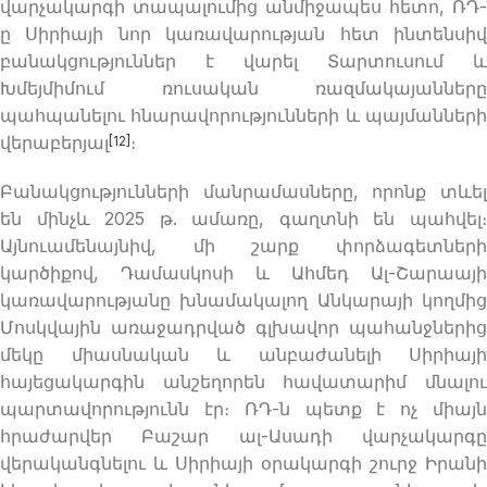
վարչակարգի տապալումից անմիջապես հետո, ՌԴ-
ը Սիրիայի նոր կառավարության հետ ինտենսիվ
բանակցություններ է վարել Տարտուսում և
Խմեյմիմում ռուսական ռազմակայանները
պահպանելու հնարավորությունների և պայմանների
վերաբերյալ
։
[12]
Բանակցությունների մանրամասները, որոնք տևել
են մինչև 2025 թ. ամառը, գաղտնի են պահվել։
Այնուամենայնիվ, մի շարք փորձագետների
կարծիքով, Դամասկոսի և Ահմեդ Ալ-Շարաայի
կառավարությանը խնամակալող Անկարայի կողմից
Մոսկվային առաջադրված գլխավոր պահանջներից
մեկը միասնական և անբաժանելի Սիրիայի
հայեցակարգին անշեղորեն հավատարիմ մնալու
պարտավորությունն էր։ ՌԴ-ն պետք է ոչ միայն
հրաժարվեր Բաշար ալ-Ասադի վարչակարգը
վերականգնելու և Սիրիայի օրակարգի շուրջ Իրանի