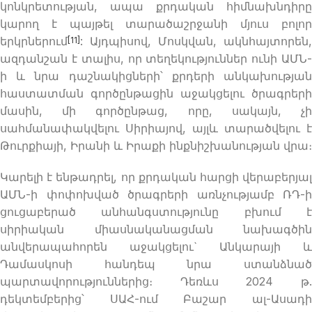
կոնկրետության, ապա քրդական հիմնախնդիրը
կարող է պայթել տարածաշրջանի մյուս բոլոր
երկրներում
: Այդպիսով, Մոսկվան, ակնհայտորեն,
[11]
ազդանշան է տալիս, որ տեղեկություններ ունի ԱՄՆ-
ի և նրա դաշնակիցների՝ քրդերի անկախության
հաստատման գործընթացին աջակցելու ծրագրերի
մասին, մի գործընթաց, որը, սակայն, չի
սահմանափակվելու Սիրիայով, այլև տարածվելու է
Թուրքիայի, Իրանի և Իրաքի ինքնիշխանության վրա։
Կարելի է ենթադրել, որ քրդական հարցի վերաբերյալ
ԱՄՆ-ի փոփոխված ծրագրերի առնչությամբ ՌԴ-ի
ցուցաբերած անհանգստությունը բխում է
սիրիական միասնականացման նախագծին
անվերապահորեն աջակցելու` Անկարայի և
Դամասկոսի հանդեպ նրա ստանձնած
պարտավորություններից։ Դեռևս 2024 թ.
դեկտեմբերից՝ ՍԱՀ-ում Բաշար ալ-Ասադի