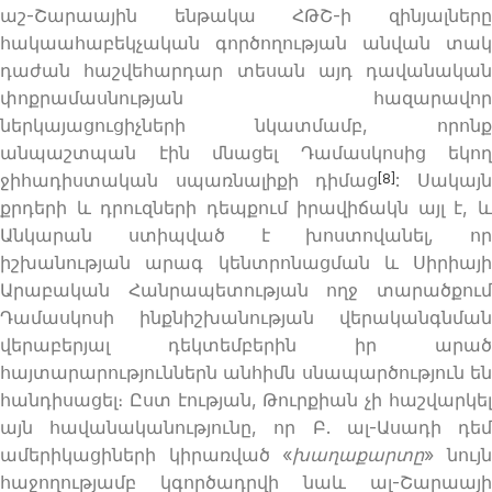
աշ-Շարաային ենթակա ՀԹՇ-ի զինյալները
հակաահաբեկչական գործողության անվան տակ
դաժան հաշվեհարդար տեսան այդ դավանական
փոքրամասնության հազարավոր
ներկայացուցիչների նկատմամբ, որոնք
անպաշտպան էին մնացել Դամասկոսից եկող
ջիհադիստական սպառնալիքի դիմաց
: Սակայ
[8]
քրդերի և դրուզների դեպքում իրավիճակն այլ է, և
Անկարան ստիպված է խոստովանել, որ
իշխանության արագ կենտրոնացման և Սիրիայի
Արաբական Հանրապետության ողջ տարածքում
Դամասկոսի ինքնիշխանության վերականգնման
վերաբերյալ դեկտեմբերին իր արած
հայտարարություններն անհիմն սնապարծություն են
հանդիսացել։ Ըստ էության, Թուրքիան չի հաշվարկել
այն հավանականությունը, որ Բ. ալ-Ասադի դեմ
ամերիկացիների կիրառված «
խաղաքարտը
» նույ
հաջողությամբ կգործադրվի նաև ալ-Շարաայի