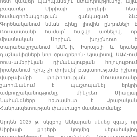
հետ կապեր պահպանելու մտադրությունից, այլև
բացառեր Սիրիայի քրդերի հետ
համագործակցության ցանկացած ձև:
Գործնականում նման գինը լիովին ընդունելի է
Ռուսաստանի համար՝ հաշվի առնելով, որ
միասնական Սիրիան խոչընդոտ է
տարածաշրջանում ԱՄՆ-ի, Իսրայելի և նրանց
դաշնակիցների նոր ծրագրերին։ Այսպիսով, ՍԱՀ-ում
ռուս-ամերիկյան դիմակայության հոլովույթում
իրականում ոչինչ չի փոխվել՝ բացառությամբ իշխող
վարչախմբի փոփոխության: Ռուսաստանը
շարունակում է պաշտպանել երկրի
ամբողջականությունը, մինչդեռ Միացյալ
Նահանգները հետամուտ է Արաբական
Հանրապետության փաստացի մասնատմանը:
Արդեն 2025 թ. սկզբից Անկարան սկսեց զգալ, որ
Սիրիայի քրդերի կողմից վերահսկվող
տարածքներում իր ռազմական ներկայությունը