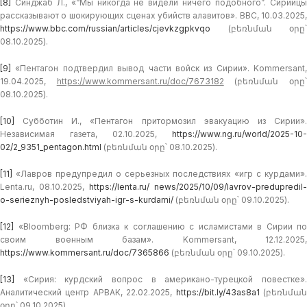
[8]
Синджаб Л., «“Мы никогда не видели ничего подобного”. Сирийцы
рассказывают о шокирующих сценах убийств алавитов». BBC, 10.03.2025,
https://www.bbc.com/russian/articles/cjevkzgpkvqo
(բեռնման օրը՝
08.10.2025).
[9]
«Пентагон подтвердил вывод части войск из Сирии». Kommersant,
19.04.2025,
https://www.kommersant.ru/doc/7673182
(բեռնման օրը
08.10.2025).
[10]
Субботин И., «Пентагон притормозил эвакуацию из Сирии».
Независимая газета, 02.10.2025,
https://www.ng.ru/world/2025-10-
02/2_9351_pentagon.html
(բեռնման օրը՝ 08.10.2025).
[11]
«Лавров предупредил о серьезных последствиях «игр с курдами».
Lenta.ru, 08.10.2025,
https://lenta.ru/ news/2025/10/09/lavrov-predupredil-
o-serieznyh-posledstviyah-igr-s-kurdami/
(բեռնման օրը՝ 09.10.2025).
[12]
«Bloomberg: РФ близка к соглашению с исламистами в Сирии по
своим военным базам». Kommersant, 12.12.2025,
https://www.kommersant.ru/doc/7365866
(բեռնման օրը՝ 09.10.2025).
[13]
«Сирия: курдский вопрос в американо-турецкой повестке».
Аналитический центр АРВАК, 22.02.2025,
https://bit.ly/43as8a1
(բեռնմա
օրը՝ 09.10.2025).