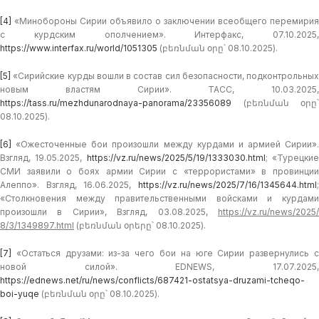
[4]
«Минобороны Сирии объявило о заключении всеобщего перемирия
с курдским ополчением». Интерфакс, 07.10.2025,
https://www.interfax.ru/world/1051305
(բեռնման օրը՝ 08.10.2025).
[5]
«Сирийские курды вошли в состав сил безопасности, подконтрольных
новым властям Сирии». TACC, 10.03.2025,
https://tass.ru/mezhdunarodnaya-panorama/23356089
(բեռնման օրը՝
08.10.2025).
[6]
«Ожесточенные бои произошли между курдами и армией Сирии».
Взгляд, 19.05.2025,
https://vz.ru/news/2025/5/19/1333030.html
; «Турецки
СМИ заявили о боях армии Сирии с «террористами» в провинции
Алеппо». Взгляд, 16.06.2025,
https://vz.ru/news/2025/7/16/1345644.html
;
«Столкновения между правительственными войсками и курдами
произошли в Сирии», Взгляд, 03.08.2025,
https://vz.ru/news/2025/
8/3/1349897.html
(բեռնման օրերը՝ 08.10.2025).
[7]
«Остаться друзами: из-за чего бои на юге Сирии развернулись с
новой силой». EDNEWS, 17.07.2025,
https://ednews.net/ru/news/conflicts/687421-ostatsya-druzami-tcheqo-
boi-yuqe
(բեռնման օրը՝ 08.10.2025).