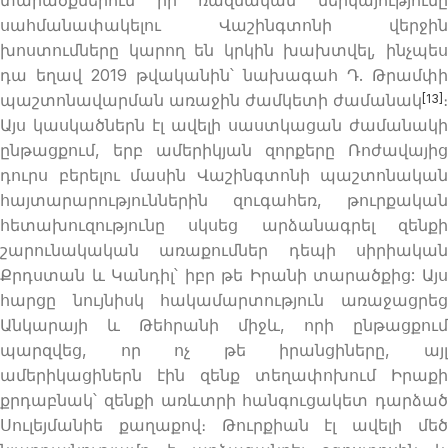
սահմանափակելու Վաշինգտոնի վերջին
խոստումները կարող են կրկին խախտվել, ինչպես
դա եղավ 2019 թվականին՝ նախագահ Դ. Թրամփի
պաշտոնավարման առաջին ժամկետի ժամանակ
։
[13]
Այս կասկածներն էլ ավելի սաստկացան ժամանակի
ընթացքում, երբ ամերիկյան զորքերը Ռոժավայից
դուրս բերելու մասին Վաշինգտոնի պաշտոնական
հայտարարություններին զուգահեռ, թուրքական
հետախուզությունը սկսեց արձանագրել զենքի
շարունակական առաքումներ դեպի սիրիական
Քրդստան և Կանդիլ՝ իբր թե Իրանի տարածքից: Այս
հարցը նույնիսկ հակամարտություն առաջացրեց
Անկարայի և Թեհրանի միջև, որի ընթացքում
պարզվեց, որ ոչ թե իրանցիները, այլ
ամերիկացիներն էին զենք տեղափոխում Իրաքի
քրդաբնակ՝ զենքի առևտրի հանգուցակետ դարձած
Սուլեյմանիե քաղաքով։ Թուրքիան էլ ավելի մեծ