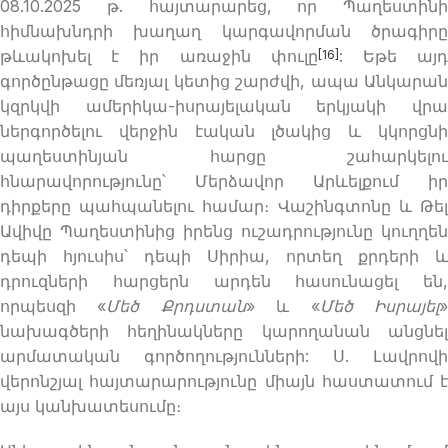
08.10.2025 թ. հայտարարեց, որ Պաղեստինի
հիմնախնդրի խաղաղ կարգավորման ծրագիրը
թևակոխել է իր առաջին փուլը
: Եթե այ
[16]
գործընթացը մեռյալ կետից շարժվի, ապա Անկարան
կզրկվի ամերիկա-իսրայելական երկյակի վրա
ներգործելու վերջին էական լծակից և կկորցնի
պաղեստինյան հարցը շահարկելու
հնարավորությունը՝ Մերձավոր Արևելքում իր
դիրքերը պահպանելու համար։ Վաշինգտոնը և Թել
Ավիվը Պաղեստինից իրենց ուշադրությունը կուղղեն
դեպի հյուսիս՝ դեպի Սիրիա, որտեղ քրդերի և
դրուզների հարցերն արդեն հասունացել են,
որպեսզի «
Մեծ
Քրդստան
» և «
Մեծ
Իսրայել
նախագծերի հեղինակները կարողանան անցնել
արմատական գործողությունների: Ս. Լավրովի
վերոնշյալ հայտարարությունը միայն հաստատում է
այս կանխատեսումը։