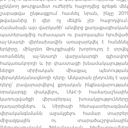
չընկնող թուրքամետ ուժերին հաջողվեց գրեթե մեկ
շաբաթվա ընթացքում հասնել նրան, ինչը 2011
թվականից ի վեր ոչ մեկին չէր հաջողվում։
Համաձայն այս վարկածի՝ անվերջ քաղաքացիական
պատերազմից ուժասպառ ու բարոյապես հյուծված
ալ-Ասադի վերնախավին առաջարկվել է հանձնել
երկիրը, մինչդեռ Թուրքիային խորհուրդ է տրվել
ստանձնել ալ-Ասադի վարչակարգի գլխավոր
հակառակորդի և իր փաստացի խնամակալության
ներքո սիրիական միացյալ պետության
վերակենդանացնողի դերը։ Անկարան ընդունել է այս
դերը՝ բավարարվելով քրդական ինքնավարության
օրակարգը փակվելու, ՍԱՀ-ի համադաշնային
կառուցվածքի վերաբերյալ խոսակցությունները
դադարեցնելու և Սիրիայի հետպատերազմյան
վերականգնմանն աջակցելու համար տարբեր
միջազգային ու տարածաշրջանային
(ներարաբական) ֆինանսական հիմնադրամներ