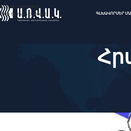
Skip to navigation
Skip to main content
ԳԼԽԱՎՈՐ
ՄԵՐ Մ
Հր
ՄԵԿՆԱԲԱՆ
Ուտիները`որպես ադրբեջ
գո
Հեղինակ՝
ARVAK