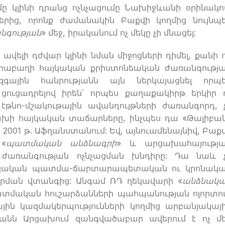
ը կլինի դրանց ոչնչացումը Նախիջևանի օրինակո
րից, որոնք ժամանակին Բաքվի կողմից նույնպ
գության
» մեջ, իրականում ոչ մեկը չի մնացել:
ելի դժվար կլինի նման միջոցների դիմել, քանի 
Ղարաբաղի հայկական քրիստոնեական ժառանգությ
ազգային հանրությանն այն ներկայացնել որպ
, ցուցադրելով իրեն՝ որպես քաղաքակիրթ երկիր 
նո-մշակութային ավանդույթների ժառանգորդ, 
րցախի հայկական տաճարները, ինչպես դա «Թալիբա
2001 թ. Աֆղանստանում: Եվ, այնուամենայնիվ, Բաք
«
պատմական անձնագրի
» և արցախահայությ
ժառանգության ոչնչացման խնդիրը: Դա նաև 
հայկական պատմա-ճարտարապետական ու կրոնակ
րման վտանգից: Անգամ ՌԴ ղեկավարի «
անձնակ
ատմական հուշարձանների պահպանության ոլորտո
ին կազմակերպությունների կողմից արբանյակայ
եջանն Արցախում զանգվածաբար ավերում է ոչ մ