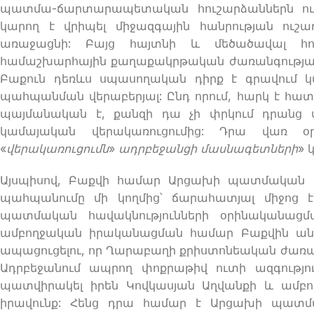
պատմա-ճարտարապետական հուշարձաններն ու սր
կարող է վրիպել միջազգային հանրության ուշ
առաջացնի: Բայց հայտնի և մեծածավալ հո
համաշխարհային քաղաքակրթական ժառանգության
Բաքուն դեռևս սպասողական դիրք է գրավում կ
պահպանման վերաբերյալ: Ընդ որում, հարկ է հատկ
պայմանական է, քանզի դա չի փրկում դրանց 
կամայական վերակառուցումից: Դրա վառ օ
«
վերակառուցումն
»
ադրբեջանցի մասնագետների
» 
Այսպիսով, Բաքվի համար Արցախի պատմական ո
պահպանումը մի կողմից՝ ճարահատյալ միջոց 
պատմական հավակնությունների օրինականացմ
ամբողջական իրականացման համար Բաքվին անհր
ապացուցելու, որ Ղարաբաղի քրիստոնեական ժառանգո
Ադրբեջանում ապրող փոքրաթիվ ուտի ազգությո
պատվիրակել իրեն Կովկասյան Աղվանքի և ամբ
իրավունք: Հենց դրա համար է Արցախի պատմա