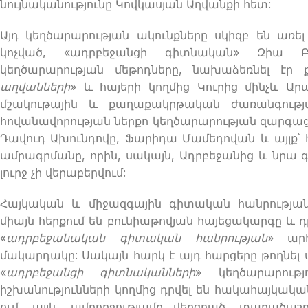
նույնականությունը Կովկասյան Աղվանքի հետ:
Այդ կեղծարարության ակունքները սկիզբ են առե
կոչված, «ադրբեջանցի գիտնական» Զիա Բ
կեղծարարության մեթոդները, նախաձեռնել էր 
աղվանների
» և հայերի կողմից Կուրից մինչև 
մշակութային և քաղաքակրթական ժառանգութ
հովանավորության ներքո կեղծարարության զարգաց
Դավուդ Ախունդովը, Ֆարիդա Մամեդովան և այլք՝
ամրագրմանը, որին, սակայն, Ադրբեջանից և նրա 
լուրջ չի վերաբերվում:
Հայկական և միջազգային գիտական հանրության 
միայն հերքում են բունիաթովյան հայեցակարգը և 
«
ադրբեջանական գիտական հանրության
» ար
մակարդակը: Սակայն հարկ է այդ հարցերը թողնել 
«
ադրբեջանցի գիտնականների
» կեղծարարութ
իշխանությունների կողմից դրվել են հակահայկակա
ում, այլև, ամբողջությամբ վերցրած, տարածա