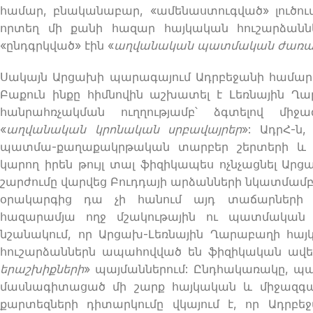
համար, բնականաբար, «ամենաստուգված» լուծում
որտեղ մի քանի հազար հայկական հուշարձաննե
«ընդգրկված» էին «
աղվանական պատմական ժառան
Սակայն Արցախի պարագայում Ադրբեջանի համար ավ
Բաքուն ինքը հիմնովին աշխատել է Լեռնային 
հանրահռչակման ուղղությամբ՝ ձգտելով միջ
«
աղվանական կրոնական սրբավայրեր
»: ԱդրՀ-ն
պատմա-քաղաքակրթական տարբեր շերտերի և էթ
կարող իրեն թույլ տալ ֆիզիկապես ոչնչացնել Ա
շարժումը վարվեց Բուդդայի արձանների նկատմամբ 
օրակարգից դա չի հանում այդ տաճարների 
հազարամյա ողջ մշակութային ու պատմական 
նշանակում, որ Արցախ-Լեռնային Ղարաբաղի 
հուշարձաններն ապահովված են ֆիզիկական ավե
երաշխիքների
» պայմաններում: Ընդհակառակը, պ
մասնագիտացած մի շարք հայկական և միջազգայ
քարտեզների դիտարկումը վկայում է, որ Ադրբ