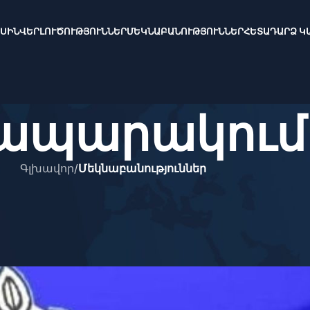
ԱՍԻՆ
ՎԵՐԼՈՒԾՈՒԹՅՈՒՆՆԵՐ
ՄԵԿՆԱԲԱՆՈՒԹՅՈՒՆՆԵՐ
ՀԵՏԱԴԱՐՁ Կ
ապարակում
Գլխավոր
/
Մեկնաբանություններ
ՈՒԹՅՈՒՆՆԵՐ
անական զավթողականության
րծիք
On December 12, 2024