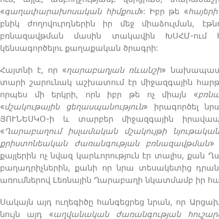
«
գաղափարախոսական հիմքում
»: Իբր թե «
հայերի
բնիկ ժողովուրդներին իր մեջ միաձուլման, է
բռնազավթման մասին տակավին ԽՍՀՄ-ում հ
կենսագործելու քաղաքական ծրագրի:
Հայտնի է, որ «
ղարաբաղյան ռևանշի
» նախապատր
տարի շարունակ աշխատում էր միջազգային հարթա
որպես մի երկրի, որն իբր թե ոչ միայն «
բռն
«
մշակութային ցեղասպանություն
» իրագործել նր
ՅՈՒՆԵՍԿՕ-ի և տարբեր միջազգային իրավապա
«
Ղարաբաղում իսլամական մշակույթի նյութակա
քրիստոնեական ժառանգության բռնազավթման
»
քայլերին ոչ նվազ կարևորություն էր տալիս, ք
բաղադրիչներին, քանի որ նրա տեսակետից դր
առումներով Լեռնային Ղարաբաղի նկատմամբ իր հա
Սակայն այդ ուղեգիծը հանգեցրեց նրան, որ Արց
նույն այդ «
աղվանական ժառանգության հուշար