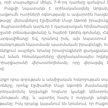
, որի տարածքում մինչև 7–8-րդ դարերը գտնվում 
ը: Բաքվի նպատակն է օրինականացնել Արցա
վթումն ուտիների օգնությամբ և ավարտին հասցն
նթացը՝ վերացնելով Էջմիածնի Մայր Աթոռի իրավուն
մ ծայրաստիճան կարևոր է ղարաբաղյան հիմնահար
րջանի բռնազավթմանը և հայերի էթնիկ զտմանը, Հ
արգավիճակը: Եվ, դրանով իսկ, այն նպաստում
առանգության նկատմամբ պատմական իրավունքի, հ
իքում ապրելու նրանց իրավունքների քաղաքակ
ւմ նման հեռանկարները վերջնականապես հղկել
րիարքարանի վերաստեղծմամբ, որը վերացվել 
վ:
երքո դրա գոյության և անմիջական հսկողության տ
ռները, որոնք Էջմիածնի Մայր Աթոռին ժամանակ
եղափոխել Աղվանքի հոգևոր կյանքի կենտրոն
ության մեջ, և այստեղ հարկ է ուղղակի անցն
ւթյանը: Իսկ դրանք կայանում են նրանում, որ Բաքո