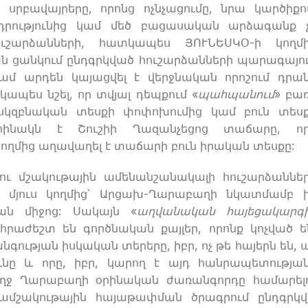
բավայրերը, որոնց ոչնչացումը, նրա կարծիքո
ադրությունից կամ մեծ բացասական արձագանք 
ւշարձանների, հատկապես ՅՈՒՆԵՍԿՕ-ի կողմ
 ցանկում ընդգրկված հուշարձանների պարագայո
ամ արդեն կայացվել է վերջնական որոշում դրա
ապես նշել, որ տվյալ դեպքում «
պահպանում
» բա
սկզբնական տեսքի փոփոխումից կամ բուն տես
րինակն է Շուշիի Ղազանչեցոց տաճարը, ո
կողմից աղավաղել է տաճարի բուն իրական տեսքը:
ւ մշակութային ամենանշանակալի հուշարձաննե
է մյուս կողմից՝ Արցախ-Ղարաբաղի նկատմամբ 
ան միջոց: Սակայն «
աղվանական հայեցակարգ
աժեշտ են գործնական քայլեր, որոնք կոչված 
ւթյան իսկական տերերը, իբր, ոչ թե հայերն են, ա
ւնը և որը, իբր, կարող է այդ հանրապետությա
ողջ Ղարաբաղի օրինական ժառանգորդը համարել
մշակութային հայաթափման ծրագրում ընդգրկվ