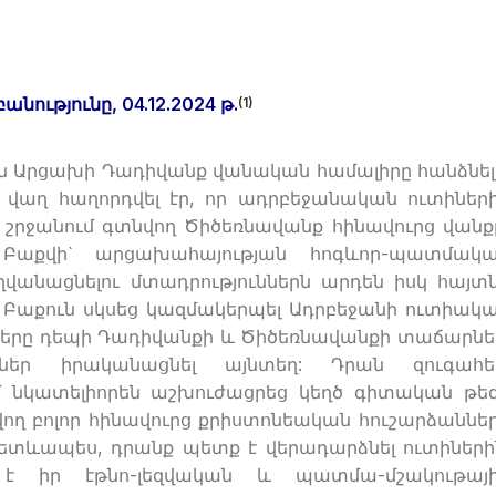
անությունը
, 04.12.202
4 թ.
(1)
անն Արցախի Դադիվանք վանական համալիրը հանձնել
 վաղ հաղորդվել էր, որ ադրբեջանական ուտիներ
) շրջանում գտնվող Ծիծեռնավանք հինավուրց վանք
: Բաքվի` արցախահայության հոգևոր-պատմակ
վանացնելու մտադրություններն արդեն իսկ հայտ
 Բաքուն սկսեց կազմակերպել Ադրբեջանի ուտիակ
նները դեպի Դադիվանքի և Ծիծեռնավանքի տաճարնե
ւններ իրականացնել այնտեղ: Դրան զուգահե
ւմ նկատելիորեն աշխուժացրեց կեղծ գիտական թե
ող բոլոր հինավուրց քրիստոնեական հուշարձաննե
ետևապես, դրանք պետք է վերադարձնել ուտիների
է իր էթնո-լեզվական և պատմա-մշակութայ