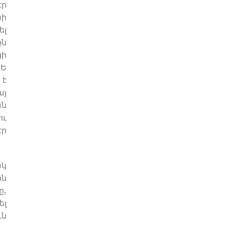
էր
խի
ել
քն
ցի
ԱԵ
 է
այ
ան
ու
էր
ակ
ին
ը,
ել
ւն