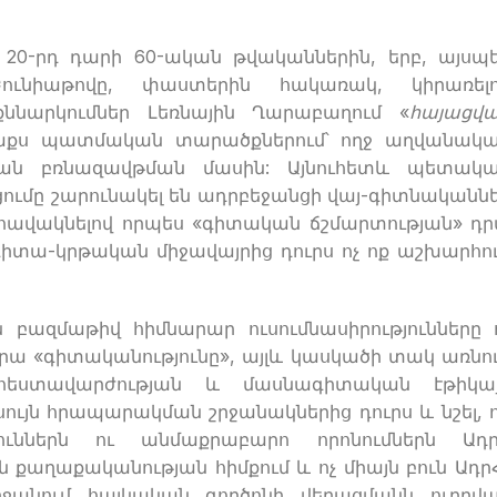
լ 20-րդ դարի 60-ական թվականներին, երբ, այսպ
ունիաթովը, փաստերին հակառակ, կիրառել
քննարկումներ Լեռնային Ղարաբաղում «
հայացվ
Արաքս պատմական տարածքներում՝ ողջ աղվանակ
յան բռնազավթման մասին: Այնուհետև պետակ
ումը շարունակել են ադրբեջանցի վայ-գիտնականն
 հավակնելով որպես «գիտական ճշմարտության» դ
գիտա-կրթական միջավայրից դուրս ոչ ոք աշխարհո
բազմաթիվ հիմնարար ուսումնասիրությունները 
դրա «գիտականությունը», այլև կասկածի տակ առնո
հեստավարժության և մասնագիտական էթիկա
սույն հրապարակման շրջանակներից դուրս և նշել, 
յուններն ու անմաքրաբարո որոնումներն Ադ
ն քաղաքականության հիմքում և ոչ միայն բուն Ադր
շրջանում հայկական գործոնի վերացմանն ուղղվ