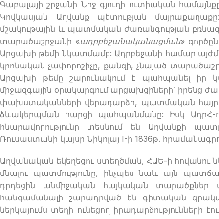
Գաբալայի շրջանի Նիջ գյուղի ուտիական համայնքը
Կովկասյան Աղվանք պետության մայրաքաղաք
մշակութային և պատմական ժառանգության բռնազա
տարածաշրջանի «
ադրբեջանականացման
» գործը
Արցախի թեմի նկատմամբ: Ադրբեջանի համար այժ
կրոնական չափորոշիչը, քանզի, չնայած տարածաշ
Արցախի թեմը շարունակում է պահպանել իր կ
միջազգային օրակարգում արցախցիների՝ իրենց ժ
փախստականների վերադարձի, պատմական հայրեն
ձևակերպման հարցի պահպանմանը: Իսկ ԱդրՀ-ո
հնարավորությունը տեսնում են Աղվանքի պատ
Ռուսաստանի կայսր Նիկոլայ I-ի 1836թ. հրամանագրո
Աղվանական եկեղեցու ստեղծման, ՀԱԵ-ի հովանու ն
մնալու պատմությունը, ինչպես նաև այն պատճա
դրդեցին անմիջական հայկական տարածքներ տ
հանգամանալի շարադրված են գիտական գրական
ներկայումս տեղի ունեցող իրադարձությունների էո