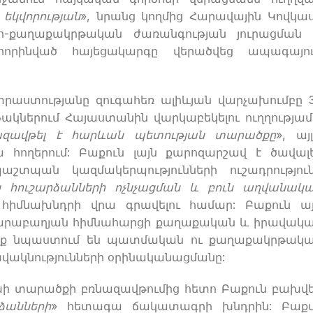
 եկվորության
», նրանց կողմից Հարավային Կովկա
թնո-քաղաքակրթական ժառանգության յուրացման
որինված հայեցակարգը վերածվեց ապագայո
աստությանը զուգահեռ ալիևյան վարչախումբը 
կներում Հայաստանին վարկաբեկելու ուղղությամ
ազավթել է հարևան պետության տարածքը
», այ
ա հողերում: Բաքուն լայն քարոզարշավ է ծավալե
շտպան կազմակերպությունների ուշադրությու
ն հուշարձանների ոչնչացման և բուն աղվանակ
 հիմնախնդրի վրա գրավելու համար: Բաքուն ա
ան Ղարաբաղյան հիմնահարցի քաղաքական և իրավակ
անք նպաստում են պատմական ու քաղաքակրթակ
վակնությունների օրինականացմանը:
ախի տարածքի բռնազավթումից հետո Բաքուն բախվ
ձանների
» հետագա ճակատագրի խնդրին: Բաք