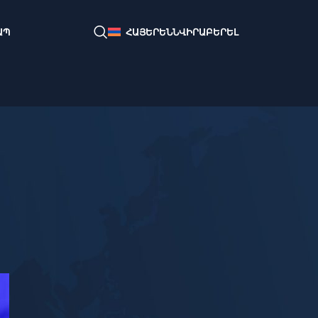
ՆՎԻՐԱԲԵՐԵԼ
ԱՊ
ՀԱՅԵՐԵՆ
ՎԵՐՋԻՆ ՀՐԱՊԱՐԱԿՈՒՄՆԵՐԸ
Իսրայելի դիվանագիտական
դեմարշը. հակազդեցություն
F-35 նախագիծ Թուրքիայի
վերադարձին
Հուլիս 11, 2026
Ալի Ասադովին վարկաբեկելու