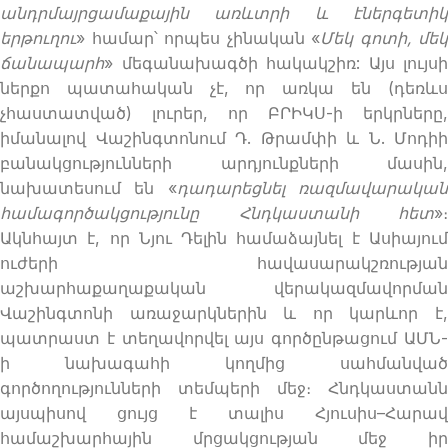
անդրմայրցամաքային առևտրի և էներգետիկ
երթուղու
» համար՝ որպես չինական «
Մեկ գոտի, մեկ
ճանապարհ
» մեգանախագծի հակակշիռ: Այս լույսի
ներքո պատահական չէ, որ առկա են (դեռևս
չհաստատված) լուրեր, որ ԲՐԻԿՍ-ի երկրները,
իմանալով Վաշինգտոնում Դ. Թրամփի և Ն. Մոդիի
բանակցությունների արդյունքների մասին,
նախատեսում են «
դադարեցնել ռազմավարակա
համագործակցությունը Հնդկաստանի հետ
»։
Ակնհայտ է, որ Նյու Դելին համաձայնել է Ասիայում
ուժերի հավասարակշռության
աշխարհաքաղաքական վերակազմավորման
Վաշինգտոնի առաջարկներին և որ կարևոր է,
պատրաստ է տեղավորվել այս գործընթացում ԱՄՆ-
ի նախագահի կողմից սահմանված
գործողությունների տեմպերի մեջ։ Հնդկաստանն
այսպիսով ցույց է տալիս Հյուսիս–Հարավ
համաշխարհային մրցակցության մեջ իր