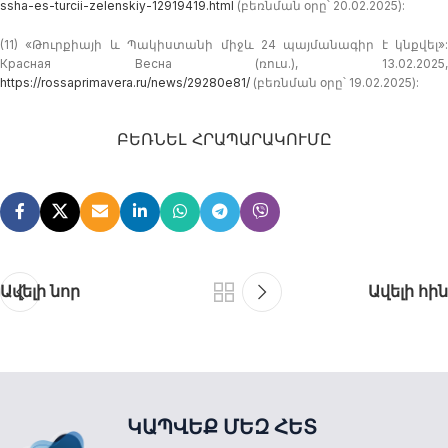
ssha-es-turcii-zelenskiy-12919419.html
(բեռնման օրը՝ 20.02.2025):
(11) «Թուրքիայի և Պակիստանի միջև 24 պայմանագիր է կնքվել»:
Красная Весна (ռուս.), 13.02.2025,
https://rossaprimavera.ru/news/29280e81/
(բեռնման օրը՝ 19.02.2025):
ԲԵՌՆԵԼ ՀՐԱՊԱՐԱԿՈՒՄԸ
Ավելի նոր
Ավելի հին
ԿԱՊՎԵՔ ՄԵԶ ՀԵՏ