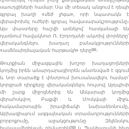
սաուդցիների համար: Սա մի տեսակ անցում է դեպի
գլոբալ խաղի «
մեծ լիգա
», որի նպատակն 
վերափոխել ուժերի գլոբալ հավասարակշռությունը։
Այս փաստերը հաշվի առնելով՝ հասկանալի են
դառնում հավակնոտ Ռ. Էրդողանի ակտիվ փորձերը՝
վերականգնելու խաղաղ բանակցությունների
«
ամենաիդեալական հարթակի
» դերը
։
(9)
Թուրքիան միջազգային խոշոր խաղացողների
կողմից իրեն անարդարացիորեն անտեսված է զգում
և նոր տարածք է փնտրում խուսանավելու համար՝
կորցրած դիրքերը վերականգնելու հույսով: Այդպիսի
մի շարք միջոցներից են Անկարայի կողմից
վերահսկվող Բաքվի և Մոսկվայի միջև
հակամարտային իրավիճակի նախաձեռնումը,
Աբխազիայում ազգայնական տրամադրությունների
բորբոքումը, աջակցությունը Զելենսկու
հակաամերիկյան դեմարշին
և Պակիստանի հետ
(10)