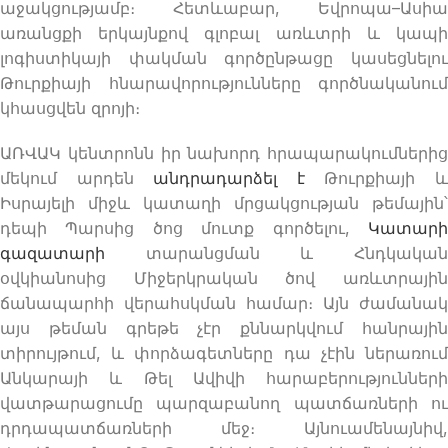
աջակցությամբ։ Հետևաբար, Եվրոպա–Ասիա
առանցքի երկայնքով գլոբալ առևտրի և կապի
լոգիստիկայի փակման գործընթացը կասեցնելու
Թուրքիայի հնարավորությունները գործնականում
կհասցվեն զրոյի։
ԱՌՎԱԿ կենտրոնն իր նախորդ հրապարակումներից
մեկում արդեն
անդրադարձել է
Թուրքիայի 
Իսրայելի միջև կատաղի մրցակցության թեմային՝
դեպի Պարսից ծոց մուտք գործելու,
Կատարի
գազատարի
տարանցման և Հնդկական
օվկիանոսից Միջերկրական ծով առևտրային
ճանապարհի վերահսկման համար։ Այն ժամանակ
այս թեման գրեթե չէր քննարկվում հանրային
տիրույթում, և փորձագետները դա չէին ներառում
Անկարայի և Թել Ավիվի հարաբերությունների
վատթարացումը պարզաբանող պատճառների ու
դրդապատճառների մեջ։ Այնուամենայնիվ,