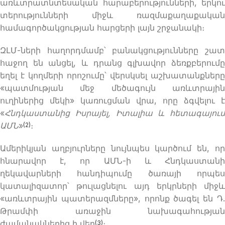
առևտրատնտեսական հարաբերությունների, երկու
տերությունների միջև ռազմաքաղաքական
համագործակցության հարցերի լայն շրջանակի։
ԶԼՄ-ների հաղորդմամբ՝ բանակցությունները շատ
հաջող են անցել, և դրանց գլխավոր ձեռքբերումը
եղել է կողմերի որոշումը՝ վերսկսել աշխատանքները
«պատմության մեջ մեծագույն առևտրային
ուղիներից մեկի» կառուցման վրա, որը ձգվելու է
«
Հնդկաստանից Իսրայել, Իտալիա և հետագայում
ԱՄՆ
»
։
(2)
Ամերիկյան աղբյուրները նույնպես կարծում են, որ
հնարավոր է, որ ԱՄՆ-ի և Հնդկաստանի
ղեկավարների հանդիպումը ծառայի որպես
կատալիզատոր՝ թուլացնելու այդ երկրների միջև
«առևտրային պատերազմները», որոնք ծագել են Դ.
Թրամփի առաջին նախագահության
ժամանակներից ի վեր
։
(3)