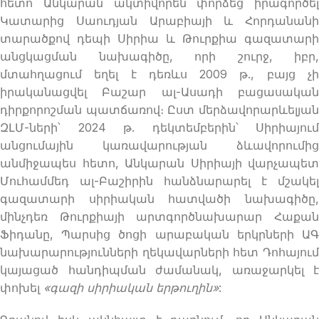
հետո Անկարան ակտիվորեն փորձեց իրագործել
Կատարից Սաուդյան Արաբիայի և Հորդանանի
տարածքով դեպի Սիրիա և Թուրքիա գազատարի
անցկացման նախագիծը, որի շուրջ, իբր,
մտահղացում եղել է դեռևս 2009 թ., բայց չի
իրականացվել Բաշար ալ-Ասադի բացասական
դիրքորոշման պատճառով։ Ըստ մերձավորարևելյան
ԶԼՄ-ների՝ 2024 թ. դեկտեմբերին՝ Սիրիայում
անցումային կառավարության ձևավորումից
անմիջապես հետո, Անկարան Սիրիայի վարչապետ
Մուհամմեդ ալ-Բաշիրին հանձնարարել է մշակել
գազատարի սիրիական հատվածի նախագիծը,
մինչդեռ Թուրքիայի արտգործնախարար Հաքան
Ֆիդանը, Պարսից ծոցի արաբական երկրների ԱԳ
նախարարությունների ղեկավարների հետ Դոհայում
կայացած հանդիպման ժամանակ, առաջարկել է
փոխել
«գազի սիրիական երթուղին»
: