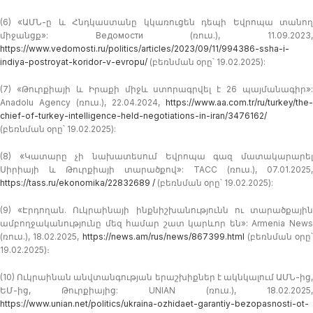
(6) «ԱՄՆ-ը և Հնդկաստանը կկառուցեն դեպի Եվրոպա տանող
միջանցք»: Ведомости (ռուս.), 11.09.2023,
https://www.vedomosti.ru/politics/articles/2023/09/11/994386-ssha-i-
indiya-postroyat-koridor-v-evropu/
(բեռնման օրը՝ 19.02.2025):
(7) «Թուրքիայի և Իրաքի միջև ստորագրվել է 26 պայմանագիր»:
Anadolu Agency (ռուս.), 22.04.2024,
https://www.aa.com.tr/ru/turkey/the-
chief-of-turkey-intelligence-held-negotiations-in-iran/3476162/
(բեռնման օրը՝ 19.02.2025):
(8) «Կատարը չի նախատեսում Եվրոպա գազ մատակարարել
Սիրիայի և Թուրքիայի տարածքով»: TACC (ռուս.), 07.01.2025,
https://tass.ru/ekonomika/22832689 /
(բեռնման օրը՝ 19.02.2025):
(9) «Էրդողան. Ուկրաինայի ինքնիշխանությունն ու տարածքային
ամբողջականությունը մեզ համար շատ կարևոր են»: Armenia News
(ռուս.), 18.02.2025,
https://news.am/rus/news/867399.html
(բեռնման օրը՝
19.02.2025)։
(10) Ուկրաինան անվտանգության երաշխիքներ է ակնկալում ԱՄՆ-ից,
ԵՄ-ից, Թուրքիայից: UNIAN (ռուս.), 18.02.2025,
https://www.unian.net/politics/ukraina-ozhidaet-garantiy-bezopasnosti-ot-