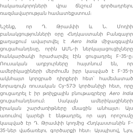
հակառակորդների վրա ճնշում գործադրելու
ռազմավարության համատեքստում։
Նշենք, որ Դ. Թրամփի և Ն. Մոդիի
բանակցությունների օրը Հնդկաստանի Բանգալոր
քաղաքում ավարտվել է
Aero India
միջազգայի
ցուցահանդեսը, որին ԱՄՆ-ի ներկայացուցիչները
հանկարծակի հրաժարվել էին ցուցադրել F-35-ը։
Ռուսական աղբյուրները հայտնում են, որ
ամերիկացիների մերժումն իբր կապված է F-35-ի
ակնհայտ կորցրած դիրքերի հետ՝ համեմատած
նորագույն ռուսական Су-57Э կործանիչի հետ, որը
ցուցադրել է իր թռիչքային բնութագրերը
Aero Indi
ցուցահանդեսում։ Սակայն ամերիկացիների
իրական շարժառիթները մնացին անհայտ։ Այս
առումով կարելի է ենթադրել, որ այդ որոշումը
կապված էր Դ. Թրամփի կողմից Հնդկաստանին F-
35-ներ վաճառելու գործարքի հետ։ Այսպիսով, Նյու