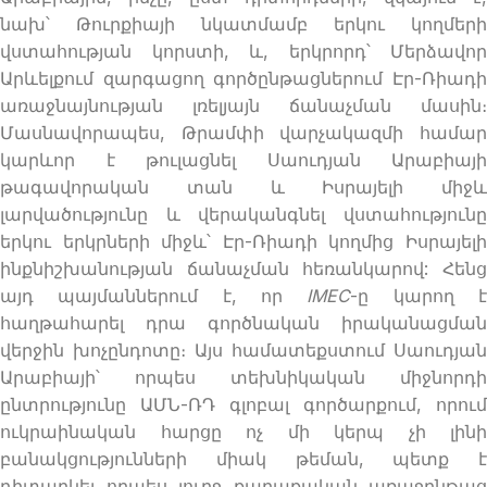
նախ՝ Թուրքիայի նկատմամբ երկու կողմերի
վստահության կորստի, և, երկրորդ՝ Մերձավոր
Արևելքում զարգացող գործընթացներում Էր-Ռիադի
առաջնայնության լռելյայն ճանաչման մասին։
Մասնավորապես, Թրամփի վարչակազմի համար
կարևոր է թուլացնել Սաուդյան Արաբիայի
թագավորական տան և Իսրայելի միջև
լարվածությունը և վերականգնել վստահությունը
երկու երկրների միջև՝ Էր-Ռիադի կողմից Իսրայելի
ինքնիշխանության ճանաչման հեռանկարով: Հենց
այդ պայմաններում է, որ
IMEC
-ը կարող 
հաղթահարել դրա գործնական իրականացման
վերջին խոչընդոտը։ Այս համատեքստում Սաուդյան
Արաբիայի՝ որպես տեխնիկական միջնորդի
ընտրությունը ԱՄՆ-ՌԴ գլոբալ գործարքում, որում
ուկրաինական հարցը ոչ մի կերպ չի լինի
բանակցությունների միակ թեման, պետք է
դիտարկել որպես լուրջ քաղաքական առաջընթաց