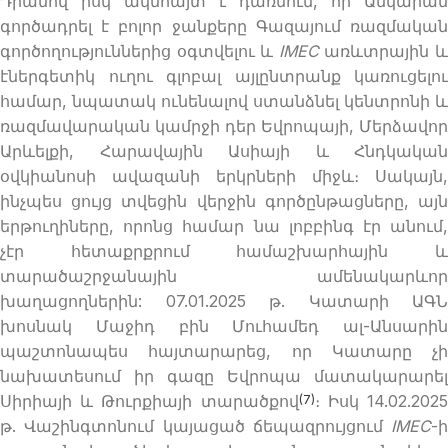
Դրանով իսկ ակնհայտ է դառնում, որ Անկարան
գործադրել է բոլոր ջանքերը Գազայում ռազմական
գործողություններից օգտվելու և
IMEC
առևտրային 
էներգետիկ ուղու գլոբալ այլընտրանք կառուցելու
համար, նպատակ ունենալով ստանձնել կենտրոնի և
ռազմավարական կամրջի դեր Եվրոպայի, Մերձավոր
Արևելքի, Հարավային Ասիայի և Հնդկական
օվկիանոսի ավազանի երկրների միջև։ Սակայն,
ինչպես ցույց տվեցին վերջին գործընթացները, այն
երթուղիները, որոնց համար նա լոբբինգ էր անում,
չէր հետաքրքրում համաշխարհային և
տարածաշրջանային ամենակարևոր
խաղացողներին: 07.01.2025 թ. Կատարի ԱԳՆ
խոսնակ Մաջիդ բին Մուհամեդ ալ-Անսարին
պաշտոնապես հայտարարեց, որ Կատարը չի
նախատեսում իր գազը Եվրոպա մատակարարել
Սիրիայի և Թուրքիայի տարածքով
։ Իսկ 14.02.202
(7)
թ. Վաշինգտոնում կայացած ճեպազրույցում
IMEC
-ի