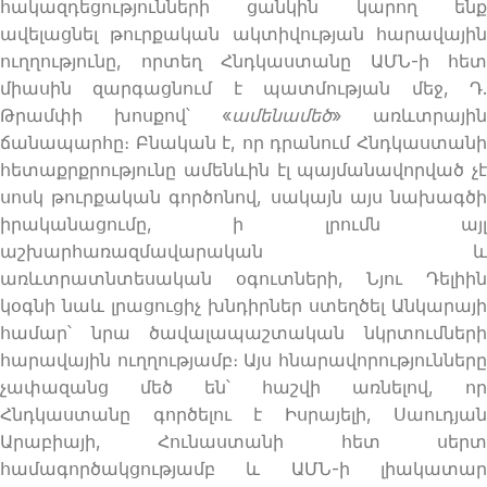
հակազդեցությունների ցանկին կարող ենք
ավելացնել թուրքական ակտիվության հարավային
ուղղությունը, որտեղ Հնդկաստանը ԱՄՆ-ի հետ
միասին զարգացնում է պատմության մեջ, Դ.
Թրամփի խոսքով՝ «
ամենամեծ
» առևտրային
ճանապարհը։ Բնական է, որ դրանում Հնդկաստանի
հետաքրքրությունը ամենևին էլ պայմանավորված չէ
սոսկ թուրքական գործոնով, սակայն այս նախագծի
իրականացումը, ի լրումն այլ
աշխարհառազմավարական և
առևտրատնտեսական օգուտների, Նյու Դելիին
կօգնի նաև լրացուցիչ խնդիրներ ստեղծել Անկարայի
համար՝ նրա ծավալապաշտական նկրտումների
հարավային ուղղությամբ։ Այս հնարավորությունները
չափազանց մեծ են՝ հաշվի առնելով, որ
Հնդկաստանը գործելու է Իսրայելի, Սաուդյան
Արաբիայի, Հունաստանի հետ սերտ
համագործակցությամբ և ԱՄՆ-ի լիակատար