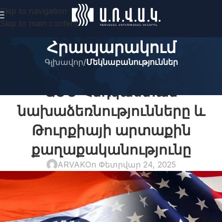
Skip to navigation
Skip to main content
Հրապարակում
Գլխավոր
/
Մեկնաբանություններ
ՄԵԿՆԱԲԱՆՈՒԹՅՈՒՆՆԵՐ
ԱՄՆ–Հնդկաստան
նախաձեռնությունները և
Թուրքիայի արտաքին
քաղաքականությունը
ARVAK
On Փետրվար 24, 2025