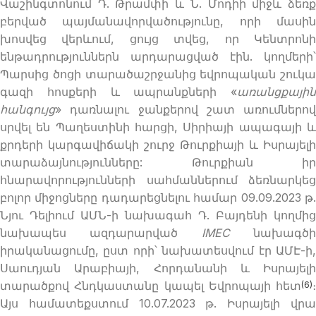
Վաշինգտոնում Դ. Թրամփի և Ն. Մոդիի միջև ձեռք
բերված պայմանավորվածությունը, որի մասին
խոսվեց վերևում, ցույց տվեց, որ Կենտրոնի
ենթադրություններն արդարացված էին. կողմերի՝
Պարսից ծոցի տարածաշրջանից եվրոպական շուկա
գազի հոսքերի և ապրանքների «
առանցքային
հանգույց
» դառնալու ջանքերով շատ առումներով
սրվել են Պաղեստինի հարցի, Սիրիայի ապագայի և
քրդերի կարգավիճակի շուրջ Թուրքիայի և Իսրայելի
տարաձայնությունները: Թուրքիան իր
հնարավորությունների սահմաններում ձեռնարկեց
բոլոր միջոցները դադարեցնելու համար 09.09.2023 թ.
Նյու Դելիում ԱՄՆ-ի նախագահ Դ. Բայդենի կողմից
նախապես ազդարարված
IMEC
նախագծ
իրականացումը, ըստ որի՝ նախատեսվում էր ԱՄԷ-ի,
Սաուդյան Արաբիայի, Հորդանանի և Իսրայելի
տարածքով Հնդկաստանը կապել Եվրոպայի հետ
։
(6)
Այս համատեքստում 10.07.2023 թ. Իսրայելի վրա