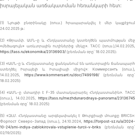
իսրայելական առճակատման հեռանկարի հետ:
(1) Նյութի բնօրինակը (ռուս.) հրապարակվել է մեր կայքէջում
24.02.2025 թ.:
(2) «Թրամփ. ԱՄՆ-ը և Հնդկաստանը կստեղծեն պատմության մեջ
«մեծագույն» առևտրային ուղիներից մեկը». TACC (ռուս.),14.02.2025,
https://tass.ru/ekonomika/23136903/
(բեռնման օրը՝ 18.02.2025)։
(3) «ԱՄՆ-ը և Հնդկաստանը ցանկանում են առևտրային ճանապարհ
ստեղծել Իսրայելի և Իտալիայի միջով»: Коммерсантъ (ռուս.),
14.02.2025,
https://www.kommersant.ru/doc/7499198/
(բեռնման օրը
18.02.2025):
(4) «ԱՄՆ-ը մտադիր է F-35 մատակարարել Հնդկաստանին». TACC
(ռուս.), 14.02.2025,
https://tass.ru/mezhdunarodnaya-panorama/23136745
(բեռնման օրը՝ 18.02.2025):
(5) «ԶԼՄ. Հնդկաստանը արգելափակել է Թուրքիայի մուտքը BRICS»:
Форпост Северо-Запад (ռուս.), 24.10.2024,
https://forpost-sz.ru/a/2024-
10-24/smi-indiya-zablokirovala-vstuplenie-turcii-v-briks
(բեռնման օրը՝
02/19/2025):