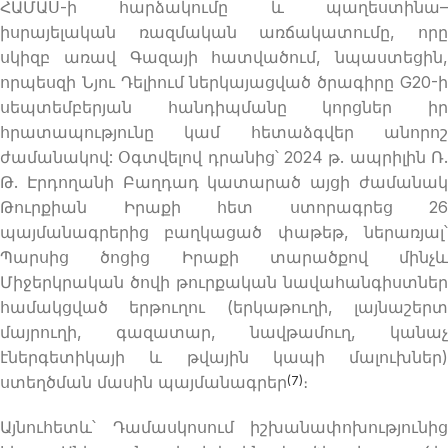
ՀԱՄԱՍ-ի հարձակումը և պաղեստինա–
իսրայելական ռազմական առճակատումը, որը
սկիզբ առավ Գազայի հատվածում, նպաստեցին,
որպեսզի Նյու Դելիում ներկայացված ծրագիրը G20-ի
սեպտեմբերյան հանդիպմանը կորցներ իր
հրատապությունը կամ հետաձգվեր անորոշ
ժամանակով: Օգտվելով դրանից՝ 2024 թ. ապրիլին Ռ.
Թ. Էրդողանի Բաղդադ կատարած այցի ժամանակ
Թուրքիան Իրաքի հետ ստորագրեց 26
պայմանագրերից բաղկացած փաթեթ, ներառյալ՝
Պարսից ծոցից Իրաքի տարածքով մինչև
Միջերկրական ծովի թուրքական նավահանգիստներ
համակցված երթուղու (երկաթուղի, լայնաշերտ
մայրուղի, գազատար, նավթամուղ, կանաչ
էներգետիկայի և թվային կապի մալուխներ)
ստեղծման մասին պայմանագրեր
։
(7)
Այնուհետև՝ Դամասկոսում իշխանափոխությունից