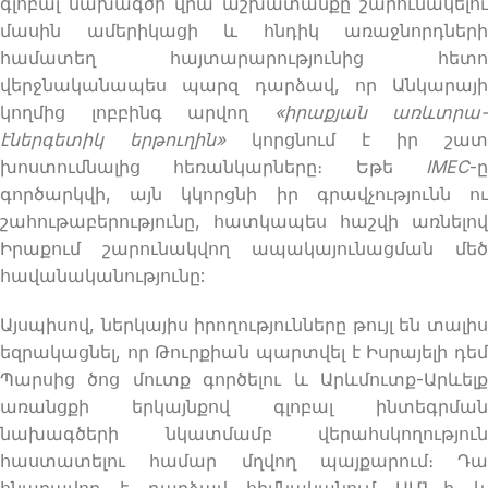
գլոբալ նախագծի վրա աշխատանքը շարունակելու
մասին ամերիկացի և հնդիկ առաջնորդների
համատեղ հայտարարությունից հետո
վերջնականապես պարզ դարձավ, որ Անկարայի
կողմից լոբբինգ արվող
«իրաքյան առևտրա-
էներգետիկ երթուղին»
կորցնում է իր շատ
խոստումնալից հեռանկարները։ Եթե ​​
IMEC
-ը
գործարկվի, այն կկորցնի իր գրավչությունն ու
շահութաբերությունը, հատկապես հաշվի առնելով
Իրաքում շարունակվող ապակայունացման մեծ
հավանականությունը:
Այսպիսով, ներկայիս իրողությունները թույլ են տալիս
եզրակացնել, որ Թուրքիան պարտվել է Իսրայելի դեմ
Պարսից ծոց մուտք գործելու և Արևմուտք-Արևելք
առանցքի երկայնքով գլոբալ ինտեգրման
նախագծերի նկատմամբ վերահսկողություն
հաստատելու համար մղվող պայքարում։ Դա
հնարավոր է դարձավ հիմնականում ԱՄՆ-ի և