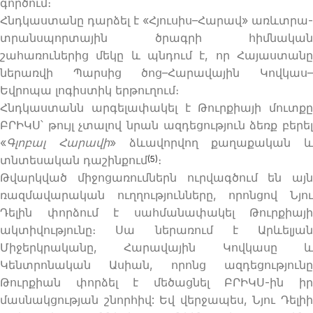
գործում։
Հնդկաստանը դարձել է «Հյուսիս–Հարավ» առևտրա-
տրանսպորտային ծրագրի հիմնական
շահառուներից մեկը և պնդում է, որ Հայաստանը
ներառվի Պարսից ծոց–Հարավային Կովկաս–
Եվրոպա լոգիստիկ երթուղում։
Հնդկաստանն արգելափակել է Թուրքիայի մուտքը
ԲՐԻԿՍ՝ թույլ չտալով նրան ազդեցություն ձեռք բերել
«
Գլոբալ Հարավի
» ձևավորվող քաղաքական և
տնտեսական դաշինքում
։
(5)
Թվարկված միջոցառումներն ուրվագծում են այն
ռազմավարական ուղղությունները, որոնցով Նյու
Դելին փորձում է սահմանափակել Թուրքիայի
ակտիվությունը։ Սա ներառում է Արևելյան
Միջերկրականը, Հարավային Կովկասը և
Կենտրոնական Ասիան, որոնց ազդեցությունը
Թուրքիան փորձել է մեծացնել ԲՐԻԿՍ-ին իր
մասնակցության շնորհիվ: Եվ վերջապես, Նյու Դելիի