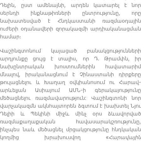
Դելին, ըստ ամենայնի, արդեն կատարել է նոր
սերնդի ինքնաթիռների ընտրությունը, որը
նախատեսված է Հնդկաստանի ռազմաօդային
ուժերի օդանավերի զորակազմի արդիականացման
համար։
Վաշինգտոնում կայացած բանակցությունների
արդյունքը ցույց է տալիս, որ Դ. Թրամփն, իր
նախընտրական խոստումներին հավատարիմ
մնալով, իրականացնում է Չինաստանի դիրքերը
թուլացնելու և Խաղաղ օվկիանոսում ու Հարավ-
արևելյան Ասիայում ԱՄՆ-ի գերակայությունը
մեծացնելու ռազմավարություն: Վաշինգտոնի նոր
վարչակազմն ակնհայտորեն ձգտում է խախտել Նյու
Դելիի և Պեկինի միջև մինչ օրս ձևավորված
ռազմաքաղաքական հավասարակշռությունը,
ինչպես նաև մեծացնել մրցակցությունը հնդկական
կողմից խրախուսվող «
Հարավային