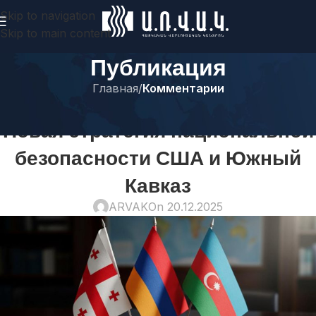
Skip to navigation
Skip to main content
Публикация
Главная
/
Комментарии
КОММЕНТАРИИ
Новая стратегия национальной
безопасности США и Южный
Кавказ
ARVAK
On 20.12.2025