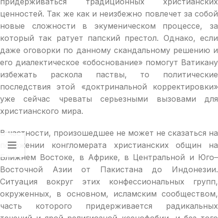
придерживаться традиционных христианских
ценностей. Так же как и неизбежно повлечет за собой
новые сложности в экуменическом процессе, за
который так ратует папский престол. Однако, если
даже оговорки по данному скандальному решению и
его диалектическое «обоснование» помогут Ватикану
избежать раскола паствы, то политические
последствия этой «доктринальной корректировки»
уже сейчас чреваты серьезными вызовами для
христианского мира.
В частности, произошедшее не может не сказаться на
положении конгломерата христианских общин на
Ближнем Востоке, в Африке, в Центральной и Юго–
Восточной Азии от Пакистана до Индонезии.
Ситуация вокруг этих конфессиональных групп,
окруженных, в основном, исламским сообществом,
часть которого придерживается радикальных
течений и ярой религиозной ксенофобии, и без того