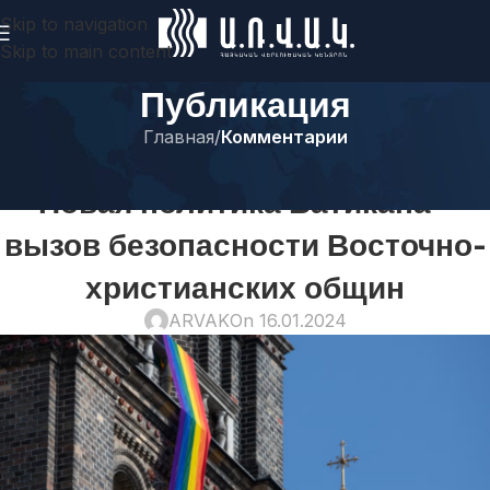
Skip to navigation
Skip to main content
Публикация
Главная
/
Комментарии
КОММЕНТАРИИ
Новая политика Ватикана –
вызов безопасности Восточно-
христианских общин
ARVAK
On 16.01.2024