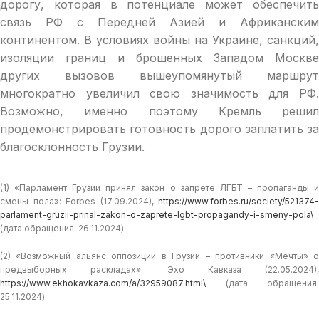
дорогу, которая в потенциале может обеспечить
связь РФ с Передней Азией и Африканским
континентом. В условиях войны на Украине, санкций,
изоляции границ и брошенных Западом Москве
других вызовов вышеупомянутый маршрут
многократно увеличил свою значимость для РФ.
Возможно, именно поэтому Кремль решил
продемонстрировать готовность дорого заплатить за
благосклонность Грузии.
(1) «Парламент Грузии принял закон о запрете ЛГБТ – пропаганды и
смены пола»: Forbes (17.09.2024),
https://www.forbes.ru/society/521374-
parlament-gruzii-prinal-zakon-o-zaprete-lgbt-propagandy-i-smeny-pola\
(дата обращения: 26.11.2024).
(2) «Возможный альянс оппозиции в Грузии – противники «Мечты» о
предвыборных раскладах»: Эхо Кавказа (22.05.2024),
https://www.ekhokavkaza.com/a/32959087.html\
(дата обращения:
25.11.2024).