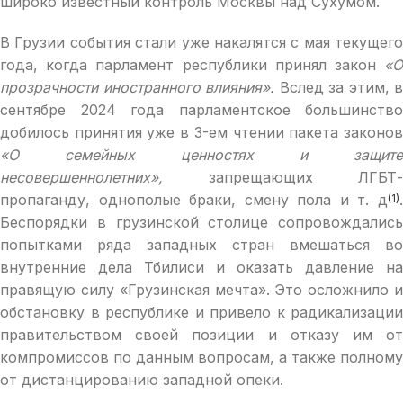
широко известный контроль Москвы над Сухумом.
В Грузии события стали уже накалятся с мая текущего
года, когда парламент республики принял закон
«О
прозрачности иностранного влияния».
Вслед за этим, в
сентябре 2024 года парламентское большинство
добилось принятия уже в 3-ем чтении пакета законов
«О семейных ценностях и защите
несовершеннолетних»,
запрещающих ЛГБТ-
пропаганду, однополые браки, смену пола и т. д
.
(1)
Беспорядки в грузинской столице сопровождались
попытками ряда западных стран вмешаться во
внутренние дела Тбилиси и оказать давление на
правящую силу «Грузинская мечта». Это осложнило и
обстановку в республике и привело к радикализации
правительством своей позиции и отказу им от
компромиссов по данным вопросам, а также полному
от дистанцированию западной опеки.