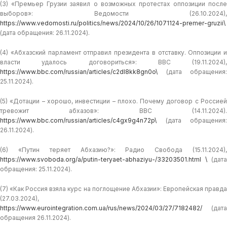
(3) «Премьер Грузии заявил о возможных протестах оппозиции после
выборов»: Ведомости (26.10.2024),
https://www.vedomosti.ru/politics/news/2024/10/26/1071124-premer-gruzii\
(дата обращения: 26.11.2024).
(4) «Абхазский парламент отправил президента в отставку. Оппозиции и
власти удалось договориться»: BBC (19.11.2024),
https://www.bbc.com/russian/articles/c2dl8kk8gn0o\
(дата обращения:
25.11.2024).
(5) «Дотации – хорошо, инвестиции – плохо. Почему договор с Россией
тревожит абхазов»: BBC (14.11.2024).
https://www.bbc.com/russian/articles/c4gx9g4n72p\
(дата обращения:
26.11.2024).
(6) «Путин теряет Абхазию?»: Радио Свобода (15.11.2024),
https://www.svoboda.org/a/putin-teryaet-abhaziyu-/33203501.html \
(дата
обращения: 25.11.2024).
(7) «Как Россия взяла курс на поглощение Абхазии»: Европейская правда
(27.03.2024),
https://www.eurointegration.com.ua/rus/news/2024/03/27/7182482/
(дата
обращения 26.11.2024).