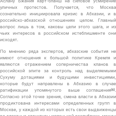
Аслану Бжания карт-бланш на силовое усмирение
уличных протестов. Получается, что Москва
сознательно инициировала кризис в Абхазии, и в
российско-абхазской отношениях целом. Главный
вопрос лишь в том, каковы цели этого шага, и из
чьих интересов в российском истеблишменте они
исходят.
По мнению ряда экспертов, абхазские события не
имеют отношения к большой политике Кремля и
являются отражением соперничества кланов в
российской элите за контроль над выделяемыми
Сухуму дотациями и будущими инвестициями,
которые будут направлены в Абхазию в случае
ратификации упомянутого выше соглашения
.
(6)
Согласно этой точке зрения, смена власти в Абхазии
продиктована интересами определенных групп в
Москве, у каждой из которых есть свои выдвиженцы
во властные структуры маленькой республики, между