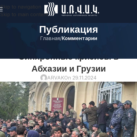
Skip to navigation
Skip to main content
Публикация
Главная
/
Комментарии
КОММЕНТАРИИ
Синхронные кризисы в
Абхазии и Грузии
ARVAK
On 29.11.2024