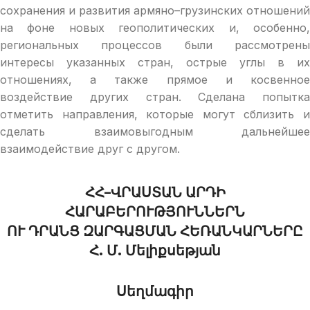
сохранения и развития армяно–грузинских отношений
на фоне новых геополитических и, особенно,
региональных процессов были рассмотрены
интересы указанных стран, острые углы в их
отношениях, а также прямое и косвенное
воздействие других стран. Сделана попытка
отметить направления, которые могут сблизить и
сделать взаимовыгодным дальнейшее
взаимодействие друг с другом.
ՀՀ–ՎՐԱՍՏԱՆ ԱՐԴԻ
ՀԱՐԱԲԵՐՈՒԹՅՈՒՆՆԵՐՆ
ՈՒ ԴՐԱՆՑ ԶԱՐԳԱՑՄԱՆ ՀԵՌԱՆԿԱՐՆԵՐԸ
Հ. Մ. Մելիքսեթյան
Սեղմագիր