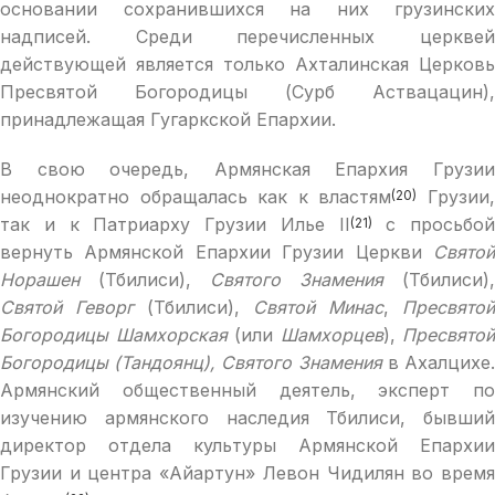
основании сохранившихся на них грузинских
надписей. Среди перечисленных церквей
действующей является только Ахталинская Церковь
Пресвятой Богородицы (Сурб Аствацацин),
принадлежащая Гугаркской Епархии.
В свою очередь, Армянская Епархия Грузии
неоднократно обращалась как к властям
Грузии
(20)
так и к Патриарху Грузии Илье II
с просьбой
(21)
вернуть Армянской Епархии Грузии Церкви
Святой
Норашен
(Тбилиси),
Святого Знамения
(Тбилиси),
Святой Геворг
(Тбилиси),
Святой Минас
,
Пресвятой
Богородицы Шамхорская
(или
Шамхорцев
),
Пресвятой
Богородицы (Тандоянц), Святого Знамения
в Ахалцихе
Армянский общественный деятель, эксперт по
изучению армянского наследия Тбилиси, бывший
директор отдела культуры Армянской Епархии
Грузии и центра «Айартун» Левон Чидилян во время