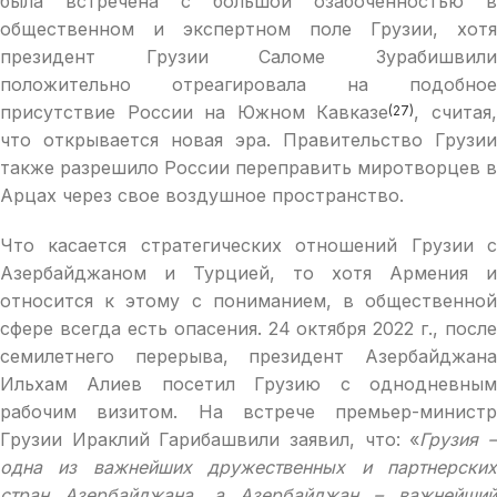
была встречена с большой озабоченностью в
общественном и экспертном поле Грузии, хотя
президент Грузии Саломе Зурабишвили
положительно отреагировала на подобное
присутствие России на Южном Кавказе
, считая
(27)
что открывается новая эра. Правительство Грузии
также разрешило России переправить миротворцев в
Арцах через свое воздушное пространство.
Что касается стратегических отношений Грузии с
Азербайджаном и Турцией, то хотя Армения и
относится к этому с пониманием, в общественной
сфере всегда есть опасения. 24 октября 2022 г., после
семилетнего перерыва, президент Азербайджана
Ильхам Алиев посетил Грузию с однодневным
рабочим визитом. На встрече премьер-министр
Грузии Ираклий Гарибашвили заявил, что: «
Грузия 
одна из важнейших дружественных и партнерских
стран Азербайджана, а Азербайджан – важнейший