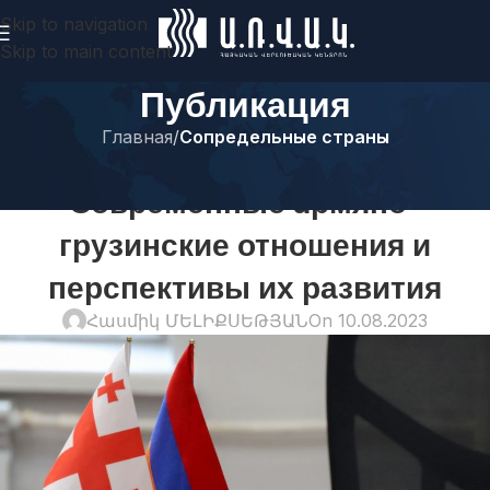
Skip to navigation
Skip to main content
Публикация
Главная
/
Сопредельные страны
СОПРЕДЕЛЬНЫЕ СТРАНЫ
Современные aрмяно–
грузинские отношения и
перспективы их развития
Հասմիկ ՄԵԼԻՔՍԵԹՅԱՆ
On 10.08.2023