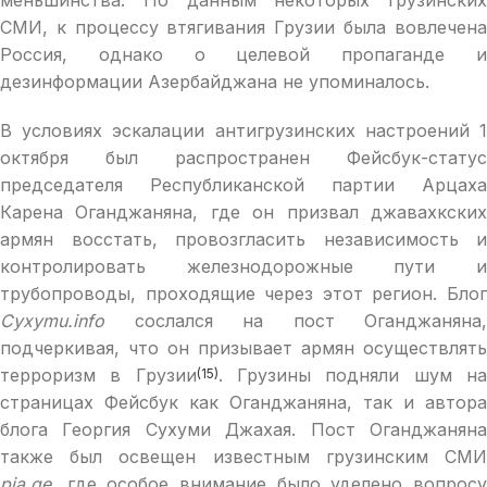
СМИ, к процессу втягивания Грузии была вовлечена
Россия, однако о целевой пропаганде и
дезинформации Азербайджана не упоминалось.
В условиях эскалации антигрузинских настроений 1
октября был распространен Фейсбук-статус
председателя Республиканской партии Арцаха
Карена Оганджаняна, где он призвал джавахкских
армян восстать, провозгласить независимость и
контролировать железнодорожные пути и
трубопроводы, проходящие через этот регион. Блог
Сyxymu.info
сослался на пост Оганджаняна,
подчеркивая, что он призывает армян осуществлять
терроризм в Грузии
. Грузины подняли шум н
(15)
страницах Фейсбук как Оганджаняна, так и автора
блога Георгия Сухуми Джахая. Пост Оганджаняна
также был освещен известным грузинским СМИ
pia.ge,
где особое внимание было уделено вопросу