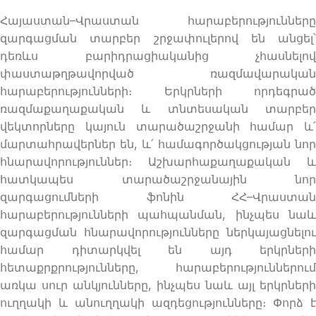
Հայաստան–Վրաստան հարաբերությունները
զարգացման տարբեր շրջափուլերով են անցել՝
դեռևս բարիդրացիականից չհասնելով
փաստաթղթավորված ռազմավարական
հարաբերությունների։ Երկրների որդեգրած
ռազմաքաղաքական և տնտեսական տարբեր
վեկտորները կայուն տարածաշրջանի համար և՛
մարտահրավերներ են, և՛ համագործակցության նոր
հնարավորություններ։ Աշխարհաքաղաքական և
հատկապես տարածաշրջանային նոր
զարգացումների ֆոնին ՀՀ–Վրաստան
հարաբերությունների պահպանման, ինչպես նաև
զարգացման հնարավորությունները ներկայացնելու
համար դիտարկվել են այդ երկրների
հետաքրքրությունները, հարաբերություններում
առկա սուր անկյունները, ինչպես նաև այլ երկրների
ուղղակի և անուղղակի ազդեցությունները։ Փորձ է