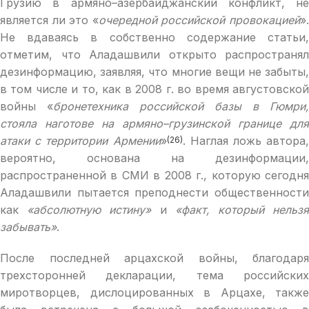
Грузию в армяно–азербайджанский конфликт, не
является ли это «
очередной российской провокацией
»
Не вдаваясь в собственно содержание статьи,
отметим, что Аладашвили открыто распространял
дезинформацию, заявляя, что многие вещи не забыты,
в том числе и то, как в 2008 г. во время августовской
войны «
бронетехника российской базы в Гюмри,
стояла наготове на армяно–грузинской границе для
атаки с территории Армении
»
. Наглая ложь автора,
(26)
вероятно, основана на дезинформации,
распространенной в СМИ в 2008 г., которую сегодня
Аладашвили пытается преподнести общественности
как
«абсолютную истину»
и
«факт, который нельз
забывать»
.
После последней арцахской войны, благодаря
трехсторонней декларации, тема российских
миротворцев, дислоцированных в Арцахе, также