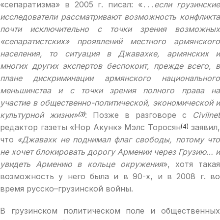
«сепаратизма» в 2005 г. писал: «․․․
если грузински
исследователи рассматривают возможность конфликта
почти исключительно с точки зрения возможных
«сепаратистских» проявлений местного армянского
населения, то ситуация в Джавахке, армянских и
многих других экспертов беспокоит, прежде всего, в
плане дискриминации армянского национального
меньшинства и с точки зрения полного права на
участие в общественно-политической, экономической и
культурной жизни»
: Позже в разговоре с
Civilnet
(3)
редактор газеты «Нор Акунк» Мэлс Торосян
заявил,
(4)
что
«Джавахк не поднимал флаг свободы, потому чт
не хочет блокировать дорогу Армении через Грузию… и
увидеть Армению в кольце окружения
», хотя така
возможность у него была и в 90-х, и в 2008 г. во
время русско–грузинской войны.
В грузинском политическом поле и общественных