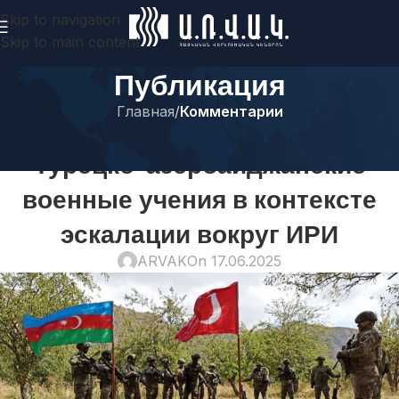
Skip to navigation
Skip to main content
Публикация
Главная
/
Комментарии
КОММЕНТАРИИ
Турецко-азербайджанские
военные учения в контексте
эскалации вокруг ИРИ
ARVAK
On 17.06.2025