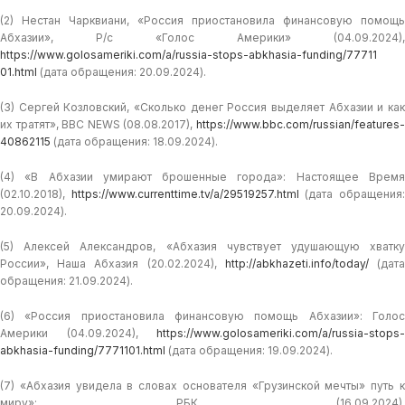
(2) Нестан Чарквиани, «Россия приостановила финансовую помощь
Абхазии», Р/с «Голос Америки» (04.09.2024),
https://www.golosameriki.com/a/russia-stops-abkhasia-funding/77711
01.html
(дата обращения: 20.09.2024).
(3) Сергей Козловский, «Сколько денег Россия выделяет Абхазии и как
их тратят», BBC NEWS (08.08.2017),
https://www.bbc.com/russian/features-
40862115
(дата обращения: 18.09.2024).
(4) «В Абхазии умирают брошенные города»: Настоящее Время
(02.10.2018),
https://www.currenttime.tv/a/29519257.html
(дата обращения
20.09.2024).
(5) Алексей Александров, «Абхазия чувствует удушающую хватку
России», Наша Абхазия (20.02.2024),
http://abkhazeti.info/today/
(дат
обращения: 21.09.2024).
(6) «Россия приостановила финансовую помощь Абхазии»: Голос
Америки (04.09.2024),
https://www.golosameriki.com/a/russia-stops-
abkhasia-funding/7771101.html
(дата обращения: 19.09.2024).
(7) «Абхазия увидела в словах основателя «Грузинской мечты» путь к
миру»: РБК (16.09.2024),