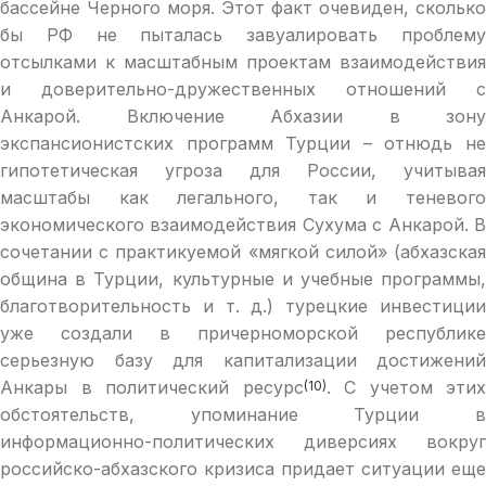
бассейне Черного моря. Этот факт очевиден, сколько
бы РФ не пыталась завуалировать проблему
отсылками к масштабным проектам взаимодействия
и доверительно-дружественных отношений с
Анкарой. Включение Абхазии в зону
экспансионистских программ Турции – отнюдь не
гипотетическая угроза для России, учитывая
масштабы как легального, так и теневого
экономического взаимодействия Сухума с Анкарой. В
сочетании с практикуемой «мягкой силой» (абхазская
община в Турции, культурные и учебные программы,
благотворительность и т. д.) турецкие инвестиции
уже создали в причерноморской республике
серьезную базу для капитализации достижений
Анкары в политический ресурс
. С учетом этих
(10)
обстоятельств, упоминание Турции в
информационно-политических диверсиях вокруг
российско-абхазского кризиса придает ситуации еще