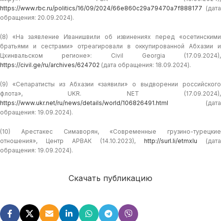
https://www.rbc.ru/politics/16/09/2024/66e860c29a79470a7f888177
(дата
обращения: 20.09.2024).
(8) «На заявление Иванишвили об извинениях перед «осетинскими
братьями и сестрами» отреагировали в оккупированной Абхазии и
Цхинвальском регионе»: Civil Georgia (17.09.2024),
https://civil.ge/ru/archives/624702
(дата обращения: 18.09.2024).
(9) «Сепаратисты из Абхазии «заявили» о выдворении российского
флота», UKR. NET (17.09.2024),
https://www.ukr.net/ru/news/details/world/106826491.html
(дата
обращения: 19.09.2024).
(10) Арестакес Симаворян, «Современные грузино-турецкие
отношения», Центр АРВАК (14.10.2023),
http://surl.li/etmxlu
(дата
обращения: 19.09.2024).
Скачать публикацию