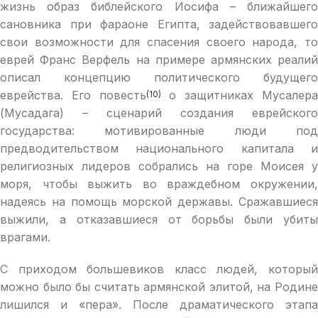
жизнь образ библейского Иосифа – ближайшего
сановника при фараоне Египта, задействовавшего
свои возможности для спасения своего народа, то
еврей Франс Верфель на примере армянских реалий
описал концепцию политического будущего
еврейства. Его повесть
о защитниках Мусалер
(10)
(Мусадага) – сценарий создания еврейского
государства: мотивированные люди под
предводительством национального капитала и
религиозных лидеров собрались на горе Моисея у
моря, чтобы выжить во враждебном окружении,
надеясь на помощь морской державы. Сражавшиеся
выжили, а отказавшиеся от борьбы были убиты
врагами.
С приходом большевиков класс людей, который
можно было бы считать армянской элитой, на Родине
лишился и «пера». После драматического этапа