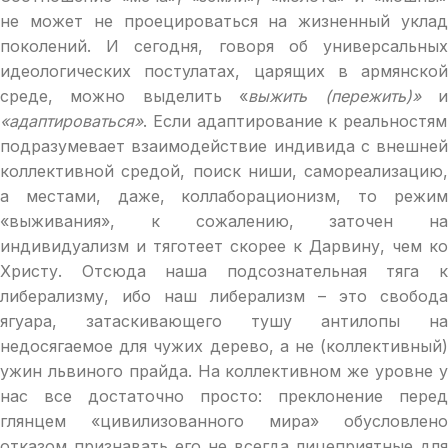
не может не проецироваться на жизненный уклад
поколений. И сегодня, говоря об универсальных
идеологических постулатах, царящих в армянской
среде, можно выделить «
выжить
(пережить)»
«адаптироваться»
. Если адаптирование к реальностям
подразумевает взаимодействие индивида с внешней
коллективной средой, поиск ниши, самореализацию,
а местами, даже, коллаборационизм, то режим
«выживания», к сожалению, заточен на
индивидуализм и тяготеет скорее к Дарвину, чем ко
Христу. Отсюда наша подсознательная тяга к
либерализму, ибо наш либерализм – это свобода
ягуара, затаскивающего тушу антилопы на
недосягаемое для чужих дерево, а не (коллективный)
ужин львиного прайда. На коллективном же уровне у
нас все достаточно просто: преклонение перед
глянцем «цивилизованного мира» обусловлено
отказом признавать его не всегда лицеприятные для