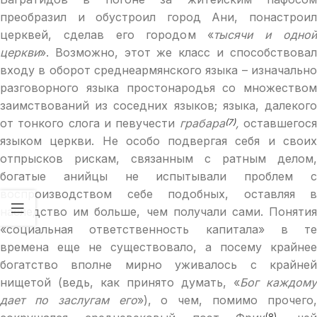
преобразил и обустроил город Ани, понастроил
церквей, сделав его городом «
тысячи и одно
церкви
». Возможно, этот же класс и способствовал
входу в оборот среднеармянского языка – изначально
разговорного языка простонародья со множеством
заимствований из соседних языков; языка, далекого
от тонкого слога и певучести
грабара
,
оставшегос
(7)
языком церкви. Не особо подвергая себя и своих
отпрысков рискам, связанным с ратным делом,
богатые анийцы не испытывали проблем с
воспроизводством себе подобных, оставляя в
наследство им больше, чем получали сами. Понятия
«социальная ответственность капитала» в те
времена еще не существовало, а посему крайнее
богатство вполне мирно уживалось с крайней
нищетой (ведь, как принято думать, «
Бог каждому
дает по заслугам его
»), о чем, помимо прочего
(8)