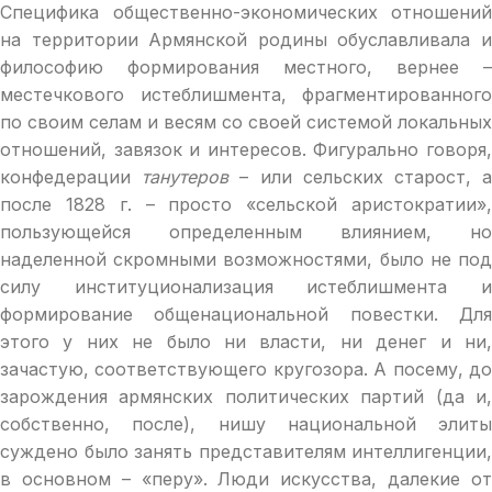
Специфика общественно-экономических отношений
на территории Армянской родины обуславливала и
философию формирования местного, вернее –
местечкового истеблишмента, фрагментированного
по своим селам и весям со своей системой локальных
отношений, завязок и интересов. Фигурально говоря,
конфедерации
танутеров
– или сельских старост, 
после 1828 г. – просто «сельской аристократии»,
пользующейся определенным влиянием, но
наделенной скромными возможностями, было не под
силу институционализация истеблишмента и
формирование общенациональной повестки. Для
этого у них не было ни власти, ни денег и ни,
зачастую, соответствующего кругозора. А посему, до
зарождения армянских политических партий (да и,
собственно, после), нишу национальной элиты
суждено было занять представителям интеллигенции,
в основном – «перу». Люди искусства, далекие от