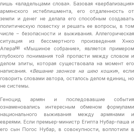
лишь «владельцами слова». Базовая «вербализация»
армянского истеблишмента, его отдаленность от
земли и денег не делала его способным создавать
политическую повестку и решать ее вопросы, в том
числе – безопасности и выживания. Аллегорическая
ситуация из бессмертного произведения Хнко
Апера
«Мышиное собрание», является примером
(9)
глубокого понимания той пропасти между словом и
делом элиты, которая существовала на момент его
написания. «
Вешание звонков на шею кошки
», есл
говорить словами автора, осталось делом единиц, но
не системы.
Геноцид армян и последовавшие события
ознаменовались интересным обменом формулами
национального выживания между армянами и
евреями. Если премьер-министр Египта Нубар-паша и
его сын Погос Нубар, в совокупности, воплотили в