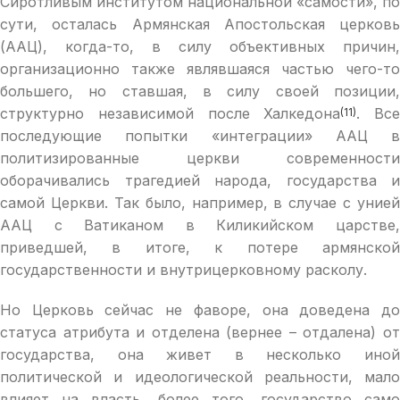
Сиротливым институтом национальной «самости», по
сути, осталась Армянская Апостольская церковь
(ААЦ), когда-то, в силу объективных причин,
организационно также являвшаяся частью чего-то
большего, но ставшая, в силу своей позиции,
структурно независимой после Халкедона
. Все
(11)
последующие попытки «интеграции» ААЦ в
политизированные церкви современности
оборачивались трагедией народа, государства и
самой Церкви. Так было, например, в случае с унией
ААЦ с Ватиканом в Киликийском царстве,
приведшей, в итоге, к потере армянской
государственности и внутрицерковному расколу.
Но Церковь сейчас не фаворе, она доведена до
статуса атрибута и отделена (вернее – отдалена) от
государства, она живет в несколько иной
политической и идеологической реальности, мало
влияет на власть, более того, государство само