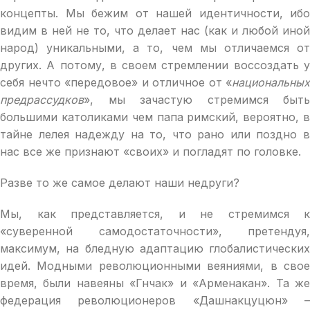
концепты. Мы бежим от нашей идентичности, ибо
видим в ней не то, что делает нас (как и любой иной
народ) уникальными, а то, чем мы отличаемся от
других. А потому, в своем стремлении воссоздать у
себя нечто «передовое» и отличное от «
национальных
предрассудков
», мы зачастую стремимся быть
большими католиками чем папа римский, вероятно, в
тайне лелея надежду на то, что рано или поздно в
нас все же признают «своих» и погладят по головке.
Разве то же самое делают наши недруги?
Мы, как представляется, и не стремимся к
«суверенной самодостаточности», претендуя,
максимум, на бледную адаптацию глобалистических
идей. Модными революционными веяниями, в свое
время, были навеяны «Гнчак» и «Арменакан». Та же
федерация революционеров «Дашнакцуцюн» –