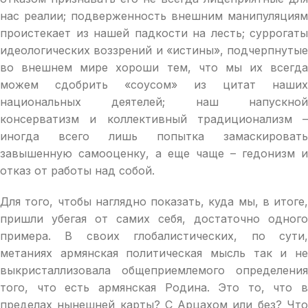
нас реалии; подверженность внешним манипуляциям
проистекает из нашей падкости на лесть; суррогаты
идеологических воззрений и «истины», подчерпнутые
во внешнем мире хороши тем, что мы их всегда
можем сдобрить «соусом» из цитат наших
национальных деятелей; наш напускной
консерватизм и коллективный традиционализм –
иногда всего лишь попытка замаскировать
завышенную самооценку, а еще чаще – гедонизм и
отказ от работы над собой.
Для того, чтобы наглядно показать, куда мы, в итоге,
пришли убегая от самих себя, достаточно одного
примера. В своих глобалистических, по сути,
метаниях армянская политическая мысль так и не
выкристаллизовала общеприемлемого определения
того, что есть армянская Родина. Это то, что в
пределах нынешней карты? С Арцахом или без? Что