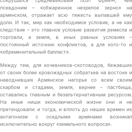
сокрушался средневековый поэт Фрик
, чей
псевдоним – «обжаренное незрелое зерно» на
армянском, отражает всю тяжесть выпавшей ему
доли. И так, мир как необходимое условие, а не как
следствие – это главное условие развития ремесла и
торговли, а земля, в иных равных условиях –
постоянный источник конфликтов, а для кого-то и
«обременительный балласт».
Между тем, для кочевников-скотоводов, бежавших
от своих более кровожадных собратьев на востоке и
наводнивших Армянское нагорье со всем своим
скарбом и стадами, земля, вернее – пастбища,
оставались главным и безальтернативным ресурсом.
На иные ниши экономической жизни они и не
претендовали: и тогда, и вплоть до наших времен их
антагонизм с оседлыми армянами возникал
исключительно вокруг «земельного вопроса».