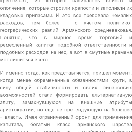
крестьянах, из которых набиралось войско и
ополчение, которые строили крепости и заполняли их
кладовые припасами. И это все требовало немалых
расходов, тем более – с учетом политико-
географических реалий Армянского средневековья.
Понятно, что в мирное время торговый и
ремесленный капитал подобной ответственности и
подобных расходов не нес, а вот в смутные времена
мог лишиться всего.
И именно тогда, как представляется, пришел момент,
когда менее обремененные обязанностями круги, в
силу общей стабильности и своих финансовых
возможностей стали формировать альтернативную
элиту, замахнувшуюся на внешние атрибуты
аристократии, но еще не претендующую на большее
– власть. Имея ограниченный фронт для применения
капитала, богатый класс армянского царства
Багратидов в погоне за житейским пафосом