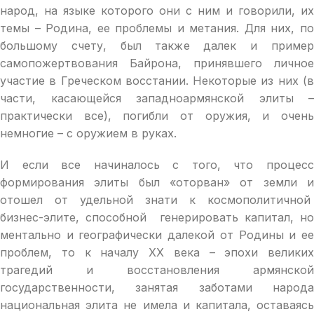
народ, на языке которого они с ним и говорили, их
темы – Родина, ее проблемы и метания. Для них, по
большому счету, был также далек и пример
самопожертвования Байрона, принявшего личное
участие в Греческом восстании. Некоторые из них (в
части, касающейся западноармянской элиты –
практически все), погибли от оружия, и очень
немногие – с оружием в руках.
И если все начиналось с того, что процесс
формирования элиты был «оторван» от земли и
отошел от удельной знати к космополитичной
бизнес-элите, способной генерировать капитал, но
ментально и географически далекой от Родины и ее
проблем, то к началу XX века – эпохи великих
трагедий и восстановления армянской
государственности, занятая заботами народа
национальная элита не имела и капитала, оставаясь