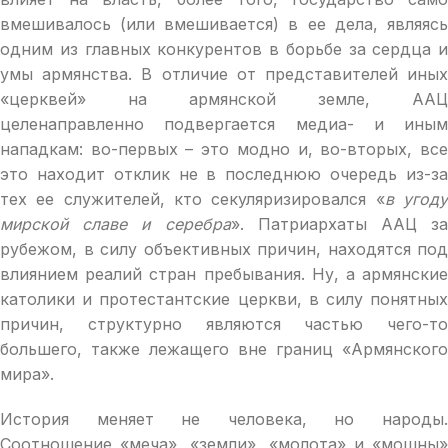
вмешивалось (или вмешивается) в ее дела, являясь
одним из главных конкурентов в борьбе за сердца и
умы армянства. В отличие от представителей иных
«церквей» на армянской земле, ААЦ
целенаправленно подвергается медиа- и иным
нападкам: во-первых – это модно и, во-вторых, все
это находит отклик не в последнюю очередь из-за
тех ее служителей, кто секуляризировался «
в угод
мирской славе и серебра
». Патриархаты ААЦ за
рубежом, в силу объективных причин, находятся под
влиянием реалий стран пребывания. Ну, а армянские
католики и протестантские церкви, в силу понятных
причин, структурно являются частью чего-то
большего, также лежащего вне границ «Армянского
мира».
История меняет не человека, но народы.
Соотношение «меча», «земли», «молота» и «мошны»