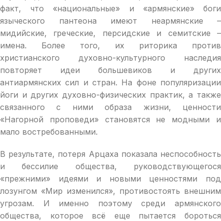
факт, что «национальные» и «армянские» боги
языческого пантеона имеют неармянские –
мидийские, греческие, персидские и семитские –
имена. Более того, их риторика против
христианского духовно-культурного наследия
повторяет идеи большевиков и других
антиармянских сил и стран. На фоне популяризации
йоги и других духовно-физических практик, а также
связанного с ними образа жизни, ценности
«Нагорной проповеди» становятся не модными и
мало востребованными.
В результате, потеря Арцаха показала неспособность
и бессилие общества, руководствующегося
«прежними» идеями и новыми ценностями под
лозунгом «Мир изменился», противостоять внешним
угрозам. И именно поэтому среди армянского
общества, которое всё еще пытается бороться