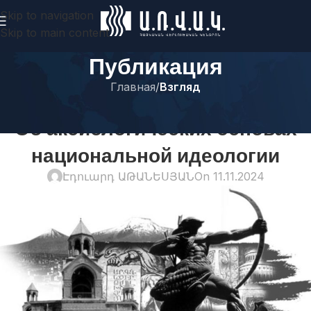
Skip to navigation
Skip to main content
Публикация
Главная
/
Взгляд
ВЗГЛЯД
Об аксиологических основах
национальной идеологии
Էդուարդ ԱԹԱՆԵՍՅԱՆ
On 11.11.2024