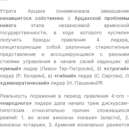
Утрата Арцаха ознаменовала завершение
начавшегося собственно
с
Арцахской проблемы
нового
этапа независимой армянской
государственности, в ходе которого «успели»
получить бразды правления 4 лидера,
олицетворяющие собой различные стереотипные
представления и ассоциирующиеся с разными
стилями управления в начале своей каденции: а)
«умный»
лидер (Левон Тер-Петросян), б)
«строгий»
лидер (Р. Кочарян), в)
«гибкий»
лидер (С. Саргсян), г)
«демократический»
лидер (Н. Пашинян)
.
(3)
Реальность поражения в период правления 4-ого –
«народного»
лидера дала начало трем дискурсам-
гипотезам относительно причин сложившихся
реалий: 1. во всем виновны «новые» (власти), 2.
виновны «старые», 3. Армения изначально движется