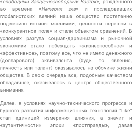
«
свободный Запад–несвободный Восток
», рожденного
во времена «
Империи зла
» и последовавших
глобалистских веяний наше общество постепенно
подменило истины мнениями, ценности перешли в
«конкурентное поле» и стали объектом сравнений. В
условиях разгула социал-дарвинизма и рыночной
экономики стало побеждать «жизнеспособное» и
«эффективное», поэтому все, что не имело денежного
(долларового) эквивалента (будь то явление,
личность или талант) оказывалось на обочине жизни
общества. В свою очередь все, подобным качеством
обладавшее, оказывалось в центре общественного
внимания.
Далее, в условиях научно-технического прогресса и
бурного развития информационных технологий “Like”
стал единицей измерения влияния, а значит и
«аутентичности» эпохи «постправды», давая