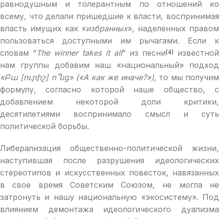
равнодушным и толерантным по отношений ко
всему, что делали пришедшие к власти, воспринимая
власть имущих как «
избранных
», наделенных правом
пользоваться доступными им рычагами. Если к
словам “
The winner takes it all
” из песни
известной
(4)
нам группы добавим наш «национальный» подход
«Բա [ուրիշ] ո՞նց» («А как же иначе?»)
, то мы получи
формулу, согласно которой наше общество, с
добавлением некоторой доли критики,
десятилетиями воспринимало смысл и суть
политической борьбы.
Либерализация общественно-политической жизни,
наступившая после разрушения идеологических
стереотипов и искусственных повесток, навязанных
в свое время Советским Союзом, не могла не
затронуть и нашу национальную «экосистему». Под
влиянием демонтажа идеологического дуализма