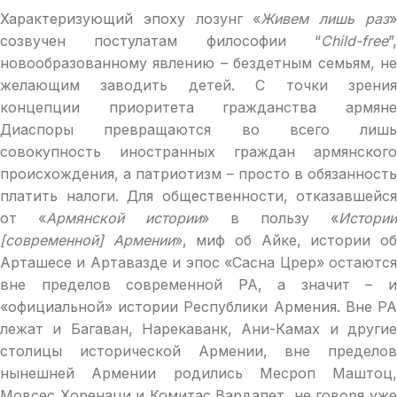
Характеризующий эпоху лозунг «
Живем лишь раз
созвучен постулатам философии “
Child-free
”,
новообразованному явлению – бездетным семьям, не
желающим заводить детей. С точки зрения
концепции приоритета гражданства армяне
Диаспоры превращаются во всего лишь
совокупность иностранных граждан армянского
происхождения, а патриотизм – просто в обязанность
платить налоги. Для общественности, отказавшейся
от «
Армянской истории
» в пользу «
Истории
[современной] Армении
», миф об Айке, истории о
Арташесе и Артавазде и эпос «Сасна Црер» остаются
вне пределов современной РА, а значит – и
«официальной» истории Республики Армения. Вне РА
лежат и Багаван, Нарекаванк, Ани-Камах и другие
столицы исторической Армении, вне пределов
нынешней Армении родились Месроп Маштоц,
Мовсес Хоренаци и Комитас Вардапет, не говоря уже