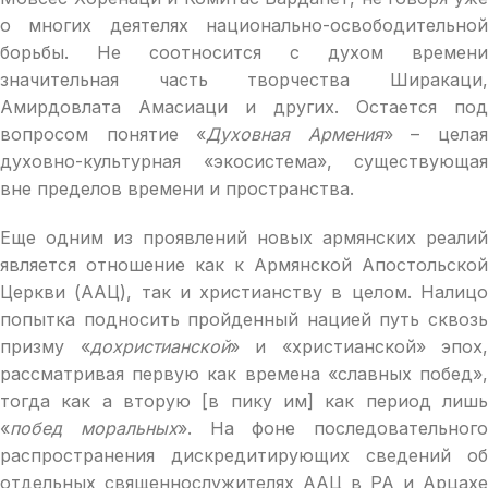
о многих деятелях национально-освободительной
борьбы. Не соотносится с духом времени
значительная часть творчества Ширакаци,
Амирдовлата Амасиаци и других. Остается под
вопросом понятие «
Духовная Армения
» – цела
духовно-культурная «экосистема», существующая
вне пределов времени и пространства.
Еще одним из проявлений новых армянских реалий
является отношение как к Армянской Апостольской
Церкви (ААЦ), так и христианству в целом. Налицо
попытка подносить пройденный нацией путь сквозь
призму «
дохристианской
» и «христианской» эпох,
рассматривая первую как времена «славных побед»,
тогда как а вторую [в пику им] как период лишь
«
побед моральных
». На фоне последовательного
распространения дискредитирующих сведений об
отдельных священнослужителях ААЦ в РА и Арцахе