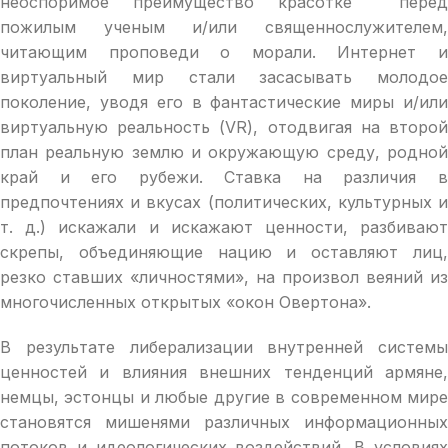
неоспоримое преимущество красотке перед
пожилым ученым и/или священнослужителем,
читающим проповеди о морали. Интернет и
виртуальный мир стали засасывать молодое
поколение, уводя его в фантастические миры и/или
виртуальную реальность (VR), отодвигая на второй
план реальную землю и окружающую среду, родной
край и его рубежи. Ставка на различия в
предпочтениях и вкусах (политических, культурных и
т. д.) искажали и искажают ценности, разбивают
скрепы, объединяющие нацию и оставляют лиц,
резко ставших «личностями», на произвол веяний из
многочисленных открытых «окон Овертона».
В результате либерализации внутренней системы
ценностей и влияния внешних тенденций армяне,
немцы, эстонцы и любые другие в современном мире
становятся мишенями различных информационных
потоков и идеологических воздействий. В условиях