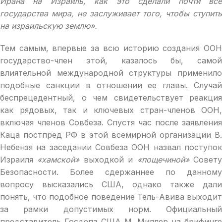
Ирана на Израиль, как это сделали почти все
государства мира, не заслуживает того, чтобы ступить
на израильскую землю».
Тем самым, впервые за всю историю создания ООН
государство-член этой, казалось бы, самой
влиятельной международной структуры применило
подобные санкции в отношении ее главы. Случай
беспрецедентный, о чем свидетельствует реакция
как рядовых, так и ключевых стран-членов ООН,
включая членов Совбеза. Спустя час после заявления
Каца постпред РФ в этой всемирной организации В.
Небензя на заседании Совбеза ООН назвал поступок
Израиля
«хамской»
выходкой и
«пощечиной»
Совет
Безопасности. Более сдержаннее по данному
вопросу высказались США, однако также дали
понять, что подобное поведение Тель-Авива выходит
за рамки допустимых норм. Официальный
представитель Госдепа США М. Миллер на брифинге