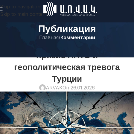
Skip to navigation
Skip to main content
Публикация
Главная
/
Комментарии
КОММЕНТАРИИ
Кризис НАТО и
геополитическая тревога
Турции
ARVAK
On 26.01.2026