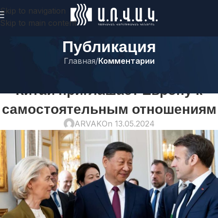
Skip to navigation
Skip to main content
Публикация
Главная
/
Комментарии
КОММЕНТАРИИ
Китай приглашает Европу к
самостоятельным отношениям
ARVAK
On 13.05.2024