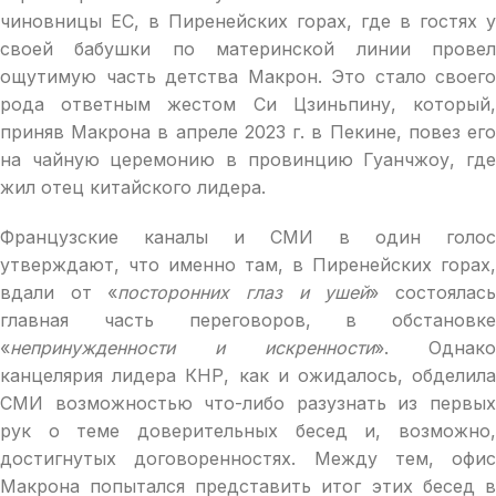
чиновницы ЕС, в Пиренейских горах, где в гостях у
своей бабушки по материнской линии провел
ощутимую часть детства Макрон. Это стало своего
рода ответным жестом Си Цзиньпину, который,
приняв Макрона в апреле 2023 г. в Пекине, повез его
на чайную церемонию в провинцию Гуанчжоу, где
жил отец китайского лидера.
Французские каналы и СМИ в один голос
утверждают, что именно там, в Пиренейских горах,
вдали от «
посторонних глаз и ушей
» состоялас
главная часть переговоров, в обстановке
«
непринужденности и искренности
». Однако
канцелярия лидера КНР, как и ожидалось, обделила
СМИ возможностью что-либо разузнать из первых
рук о теме доверительных бесед и, возможно,
достигнутых договоренностях. Между тем, офис
Макрона попытался представить итог этих бесед в