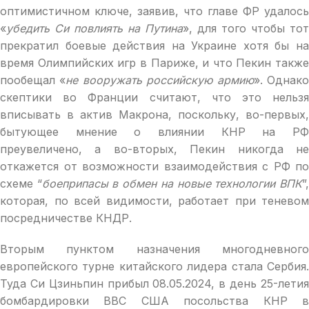
оптимистичном ключе, заявив, что главе ФР удалось
«
убедить Си повлиять на Путина
», для того чтобы тот
прекратил боевые действия на Украине хотя бы на
время Олимпийских игр в Париже, и что Пекин также
пообещал «
не вооружать российскую армию
». Однак
скептики во Франции считают, что это нельзя
вписывать в актив Макрона, поскольку, во-первых,
бытующее мнение о влиянии КНР на РФ
преувеличено, а во-вторых, Пекин никогда не
откажется от возможности взаимодействия с РФ по
схеме “
боеприпасы в обмен на новые технологии ВПК
”
которая, по всей видимости, работает при теневом
посредничестве КНДР.
Вторым пунктом назначения многодневного
европейского турне китайского лидера стала Сербия.
Туда Си Цзиньпин прибыл 08.05.2024, в день 25-летия
бомбардировки ВВС США посольства КНР в