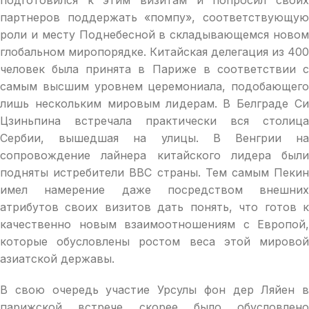
партнеров поддержать «помпу», соответствующую
роли и месту Поднебесной в складывающемся новом
глобальном миропорядке. Китайская делегация из 400
человек была принята в Париже в соответствии с
самым высшим уровнем церемониала, подобающего
лишь нескольким мировым лидерам. В Белграде Си
Цзиньпина встречала практически вся столица
Сербии, вышедшая на улицы. В Венгрии на
сопровождение лайнера китайского лидера были
подняты истребители ВВС страны. Тем самым Пекин
имел намерение даже посредством внешних
атрибутов своих визитов дать понять, что готов к
качественно новым взаимоотношениям с Европой,
которые обусловлены ростом веса этой мировой
азиатской державы.
В свою очередь участие Урсулы фон дер Ляйен в
парижской встрече скорее было обусловлено