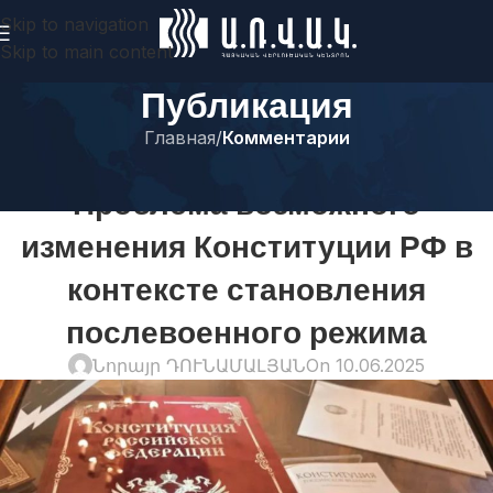
Skip to navigation
Skip to main content
Публикация
Главная
/
Комментарии
КОММЕНТАРИИ
Проблема возможного
изменения Конституции РФ в
контексте становления
послевоенного режима
Նորայր ԴՈՒՆԱՄԱԼՅԱՆ
On 10.06.2025