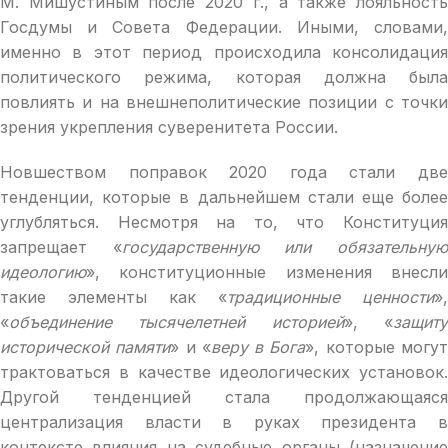
М. Мишустиным после 2020 г., а также лояльность
Госдумы и Совета Федерации. Иными, словами,
именно в этот период происходила консолидация
политического режима, которая должна была
повлиять и на внешнеполитические позиции с точки
зрения укрепления суверенитета России.
Новшеством поправок 2020 года стали две
тенденции, которые в дальнейшем стали еще более
углубляться. Несмотря на то, что Конституция
запрещает «
государственную или обязательну
идеологию
», конституционные изменения внесли
такие элементы как «
традиционные ценности
»,
«
объединение тысячелетней историей
», «
защит
исторической памяти
» и «
веру в Бога
», которые могу
трактоваться в качестве идеологических установок.
Другой тенденцией стала продолжающаяся
централизация власти в руках президента в
контексте влияния на судебные органы (назначение