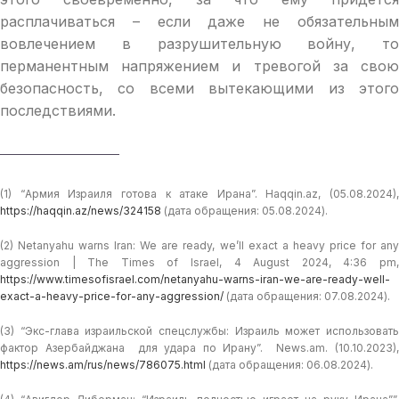
расплачиваться – если даже не обязательным
вовлечением в разрушительную войну, то
перманентным напряжением и тревогой за свою
безопасность, со всеми вытекающими из этого
последствиями.
(1) “Армия Израиля готова к атаке Ирана”. Haqqin.az, (05.08.2024),
https://haqqin.az/news/324158
(дата обращения: 05.08.2024).
(2) Netanyahu warns Iran: We are ready, we’ll exact a heavy price for any
aggression | The Times of Israel, 4 August 2024, 4:36 pm,
https://www.timesofisrael.com/netanyahu-warns-iran-we-are-ready-well-
exact-a-heavy-price-for-any-aggression/
(дата обращения: 07.08.2024).
(3) “Экс-глава израильской спецслужбы: Израиль может использовать
фактор Азербайджана для удара по Ирану”. News.am. (10.10.2023),
https://news.am/rus/news/786075.html
(дата обращения: 06.08.2024).