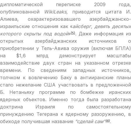
дипломатической переписке 2009 года,
опубликованной
WikiLeaks,
приводится цитата И.
Алиева, охарактеризовавшего азербайджанско-
израильские отношения как «
айсберг, девять десяты
которого скрыты под водой
»
. Даже информация из
(5)
открытых азербайджанских источников о
приобретении у Тель-Авива оружия (включая БПЛА)
на $1,6 млрд демонстрирует масштабы
взаимодействие двух стран на указанном отрезке
времени. По сведениям западных источников,
толчком к вовлечению Баку в антииранские планы
стало нежелание США участвовать в предложенной
Б. Нетаньяху программе по бомбежке иранских
ядерных объектов. Именно тогда была разработана
доктрина Израиля по самостоятельному
принуждению Тегерана к ядерному разоружению, в
обиходе получившая название
“сделай сам”
.
(6)