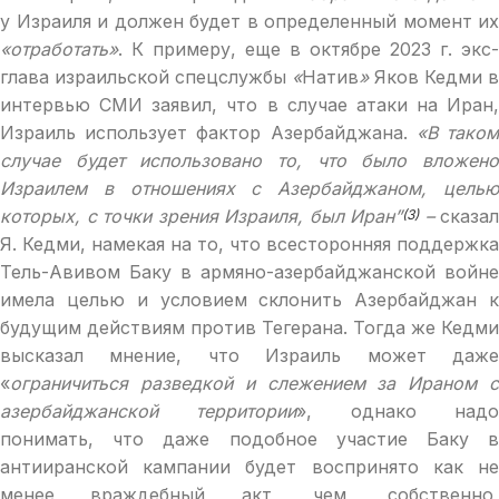
у Израиля и должен будет в определенный момент их
«отработать»
. К примеру, еще в октябре 2023 г. экс-
глава израильской спецслужбы
«
Натив
»
Яков Кедми в
интервью СМИ заявил, что в случае атаки на Иран,
Израиль использует фактор Азербайджана.
«В тако
случае будет использовано то, что было вложено
Израилем в отношениях с Азербайджаном, целью
которых, с точки зрения Израиля, был Иран”
–
сказал
(3)
Я. Кедми, намекая на то, что всесторонняя поддержка
Тель-Авивом Баку в армяно-азербайджанской войне
имела целью и условием склонить Азербайджан к
будущим действиям против Тегерана. Тогда же Кедми
высказал мнение, что Израиль может даже
«
ограничиться разведкой и слежением за Ираном с
азербайджанской территории
», однако над
понимать, что даже подобное участие Баку в
антииранской кампании будет воспринято как не
менее враждебный акт, чем, собственно,