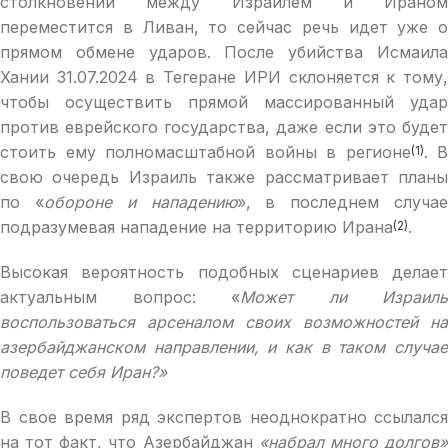
столкновений между Израилем и Ираном
переместится в Ливан, то сейчас речь идет уже о
прямом обмене ударов. После убийства Исмаила
Хании 31.07.2024 в Тегеране ИРИ склоняется к тому,
чтобы осуществить прямой массированный удар
против еврейского государства, даже если это будет
стоить ему полномасштабной войны в регионе
. В
(1)
свою очередь Израиль также рассматривает планы
по «
обороне и нападению
», в последнем случа
подразумевая нападение на территорию Ирана
.
(2)
Высокая вероятность подобных сценариев делает
актуальным вопрос: «
Может ли Израиль
воспользоваться арсеналом своих возможностей на
азербайджанском направлении, и как в таком случае
поведет себя Иран?»
В свое время ряд экспертов неоднократно ссылался
на тот факт, что Азербайджан
«набрал много долгов