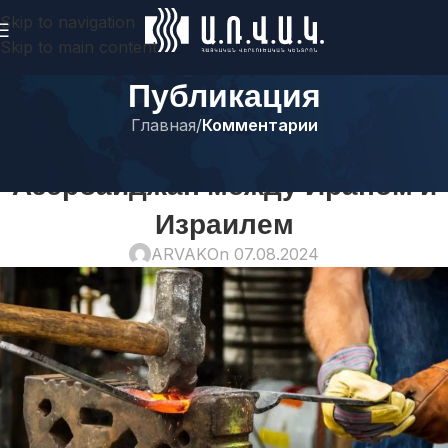
Skip to navigation
Skip to main content
Публикация
Главная
/
Комментарии
КОММЕНТАРИИ
Азербайджан между Ираном и
Израилем
ARVAK
On 07.08.2024