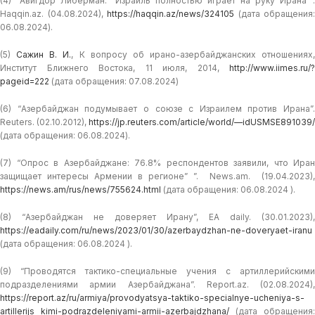
(4) “Авигдор Либерман: “Израиль полностью играет на руку Ирана””.
Haqqin.az. (04.08.2024),
https://haqqin.az/news/324105
(дата обращения:
06.08.2024).
(5)
Сажин В. И.
, К вопросу об ирано-азербайджанских отношениях,
Институт Ближнего Востока, 11 июля, 2014,
http://www.iimes.ru/?
pageid=222
(дата обращения: 07.08.2024)
(6) “Азербайджан подумывает о союзе с Израилем против Ирана”.
Reuters. (02.10.2012),
https://jp.reuters.com/article/world/—idUSMSE891039/
(дата обращения: 06.08.2024).
(7) “Опрос в Азербайджане: 76.8% респондентов заявили, что Иран
защищает интересы Армении в регионе” ”. News.am. (19.04.2023),
https://news.am/rus/news/755624.html
(дата обращения: 06.08.2024 ).
(8) “Азербайджан не доверяет Ирану”, EA daily. (30.01.2023),
https://eadaily.com/ru/news/2023/01/30/azerbaydzhan-ne-doveryaet-iranu
(дата обращения: 06.08.2024 ).
(9) “Проводятся тактико-специальные учения с артиллерийскими
подразделениями армии Азербайджана”. Report.az. (02.08.2024),
https://report.az/ru/armiya/provodyatsya-taktiko-specialnye-ucheniya-s-
artillerijs kimi-podrazdeleniyami-armii-azerbajdzhana/
(дата обращения: