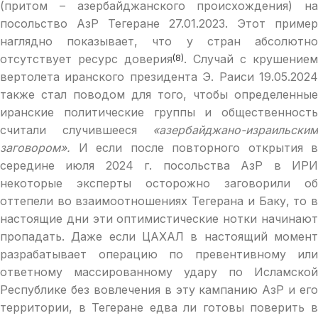
(притом – азербайджанского происхождения) на
посольство АзР Тегеране 27.01.2023. Этот пример
наглядно показывает, что у стран абсолютно
отсутствует ресурс доверия
. Случай с крушением
(8)
вертолета иранского президента Э. Раиси 19.05.2024
также стал поводом для того, чтобы определенные
иранские политические группы и общественность
считали случившееся
«азербайджано-израильским
заговором».
И если после повторного открытия в
середине июля 2024 г. посольства АзР в ИРИ
некоторые эксперты осторожно заговорили об
оттепели во взаимоотношениях Тегерана и Баку, то в
настоящие дни эти оптимистические нотки начинают
пропадать. Даже если ЦАХАЛ в настоящий момент
разрабатывает операцию по превентивному или
ответному массированному удару по Исламской
Республике без вовлечения в эту кампанию АзР и его
территории, в Тегеране едва ли готовы поверить в